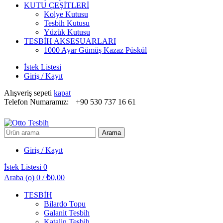
KUTU ÇEŞİTLERİ
Kolye Kutusu
Tesbih Kutusu
Yüzük Kutusu
TESBİH AKSESUARLARI
1000 Ayar Gümüş Kazaz Püskül
İstek Listesi
Giriş / Kayıt
Alışveriş sepeti
kapat
Telefon Numaramız:
+90 530 737 16 61
Arayın:
Arama
Giriş / Kayıt
İstek Listesi
0
Araba (
o
)
0
/
₺
0,00
TESBİH
Bilardo Topu
Galanit Tesbih
Katalin Tesbih