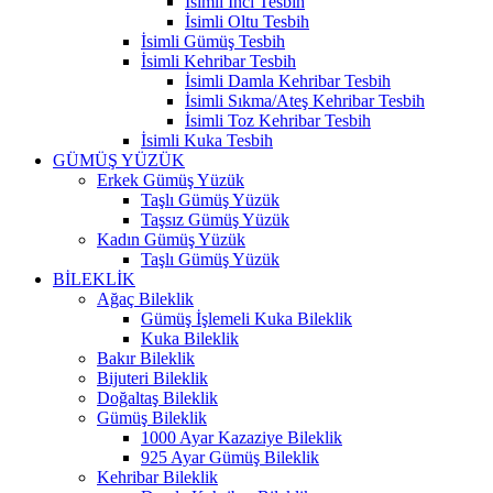
İsimli İnci Tesbih
İsimli Oltu Tesbih
İsimli Gümüş Tesbih
İsimli Kehribar Tesbih
İsimli Damla Kehribar Tesbih
İsimli Sıkma/Ateş Kehribar Tesbih
İsimli Toz Kehribar Tesbih
İsimli Kuka Tesbih
GÜMÜŞ YÜZÜK
Erkek Gümüş Yüzük
Taşlı Gümüş Yüzük
Taşsız Gümüş Yüzük
Kadın Gümüş Yüzük
Taşlı Gümüş Yüzük
BİLEKLİK
Ağaç Bileklik
Gümüş İşlemeli Kuka Bileklik
Kuka Bileklik
Bakır Bileklik
Bijuteri Bileklik
Doğaltaş Bileklik
Gümüş Bileklik
1000 Ayar Kazaziye Bileklik
925 Ayar Gümüş Bileklik
Kehribar Bileklik