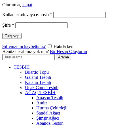
Oturum aç
kapat
Gerekli
Kullanıcı adı veya e-posta
*
Gerekli
Şifre
*
Giriş yap
Şifrenizi mi kaybettiniz?
Hatırla beni
Henüz hesabınız yok mu?
Bir Hesap Oluşturun
Arayın:
Arama
TESBİH
Bilardo Topu
Galanit Tesbih
Katalin Tesbih
Uçak Camı Tesbih
AĞAÇ TESBİH
Anason Tesbih
Andız
Hurma Çekirdeği
Sandal Ağacı
Şimşir Ağacı
Abanoz Tesbih