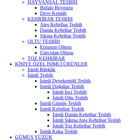
HAYVANSAL TESBİH
Bufalo Boynuzu
Deve Kemiği
KEHRİBAR TESBİH
Ateş Kehribar Tesbih
Damla Kehribar Tesbih
Sıkma Kehribar Tesbih
OLTU TESBİH
Erzurum Oltusu
Gürcistan Oltusu
TOZ KEHRİBAR
KİŞİYE ÖZEL İSİMLİ ÜRÜNLER
İsimli Bileklik
İsimli Tesbih
İsimli Devekemiği Tesbih
İsimli Doğaltaş Tesbih
İsimli İnci Tesbih
İsimli Oltu Tesbih
İsimli Gümüş Tesbih
İsimli Kehribar Tesbih
İsimli Damla Kehribar Tesbih
İsimli Sıkma/Ateş Kehribar Tesbih
İsimli Toz Kehribar Tesbih
İsimli Kuka Tesbih
GÜMÜŞ YÜZÜK