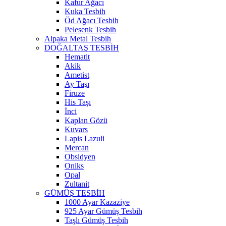
Kafur Ağacı
Kuka Tesbih
Öd Ağacı Tesbih
Pelesenk Tesbih
Alpaka Metal Tesbih
DOĞALTAŞ TESBİH
Hematit
Akik
Ametist
Ay Taşı
Firuze
His Taşı
İnci
Kaplan Gözü
Kuvars
Lapis Lazuli
Mercan
Obsidyen
Oniks
Opal
Zultanit
GÜMÜŞ TESBİH
1000 Ayar Kazaziye
925 Ayar Gümüş Tesbih
Taşlı Gümüş Tesbih