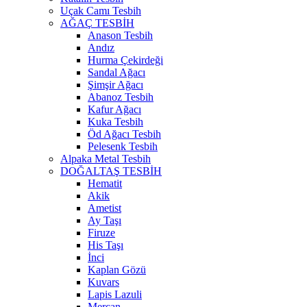
Uçak Camı Tesbih
AĞAÇ TESBİH
Anason Tesbih
Andız
Hurma Çekirdeği
Sandal Ağacı
Şimşir Ağacı
Abanoz Tesbih
Kafur Ağacı
Kuka Tesbih
Öd Ağacı Tesbih
Pelesenk Tesbih
Alpaka Metal Tesbih
DOĞALTAŞ TESBİH
Hematit
Akik
Ametist
Ay Taşı
Firuze
His Taşı
İnci
Kaplan Gözü
Kuvars
Lapis Lazuli
Mercan