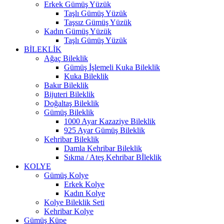
Erkek Gümüş Yüzük
Taşlı Gümüş Yüzük
Taşsız Gümüş Yüzük
Kadın Gümüş Yüzük
Taşlı Gümüş Yüzük
BİLEKLİK
Ağaç Bileklik
Gümüş İşlemeli Kuka Bileklik
Kuka Bileklik
Bakır Bileklik
Bijuteri Bileklik
Doğaltaş Bileklik
Gümüş Bileklik
1000 Ayar Kazaziye Bileklik
925 Ayar Gümüş Bileklik
Kehribar Bileklik
Damla Kehribar Bileklik
Sıkma / Ateş Kehribar Bİleklik
KOLYE
Gümüş Kolye
Erkek Kolye
Kadın Kolye
Kolye Bileklik Seti
Kehribar Kolye
Gümüş Küpe