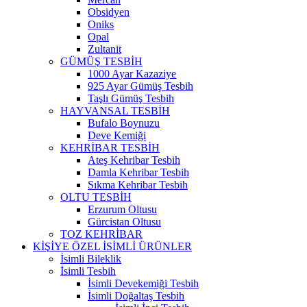
Obsidyen
Oniks
Opal
Zultanit
GÜMÜŞ TESBİH
1000 Ayar Kazaziye
925 Ayar Gümüş Tesbih
Taşlı Gümüş Tesbih
HAYVANSAL TESBİH
Bufalo Boynuzu
Deve Kemiği
KEHRİBAR TESBİH
Ateş Kehribar Tesbih
Damla Kehribar Tesbih
Sıkma Kehribar Tesbih
OLTU TESBİH
Erzurum Oltusu
Gürcistan Oltusu
TOZ KEHRİBAR
KİŞİYE ÖZEL İSİMLİ ÜRÜNLER
İsimli Bileklik
İsimli Tesbih
İsimli Devekemiği Tesbih
İsimli Doğaltaş Tesbih