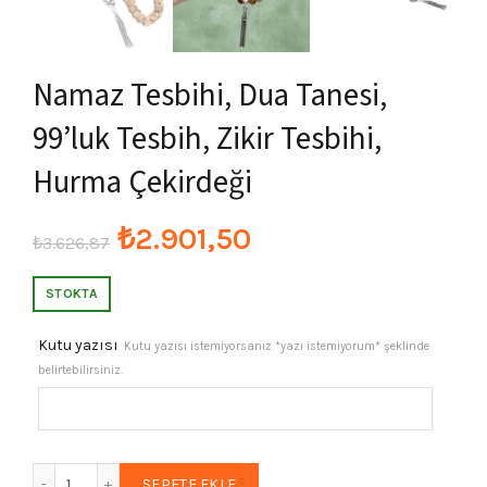
Namaz Tesbihi, Dua Tanesi,
99’luk Tesbih, Zikir Tesbihi,
Hurma Çekirdeği
Orijinal
Şu
₺
2.901,50
₺
3.626,87
fiyat:
andaki
STOKTA
₺3.626,87.
fiyat:
Kutu yazısı
Kutu yazısı istemiyorsanız *yazı istemiyorum* şeklinde
belirtebilirsiniz.
₺2.901,50.
Namaz Tesbihi, Dua Tanesi, 99'luk Tesbih, Zikir Tesbihi, Hur
SEPETE EKLE