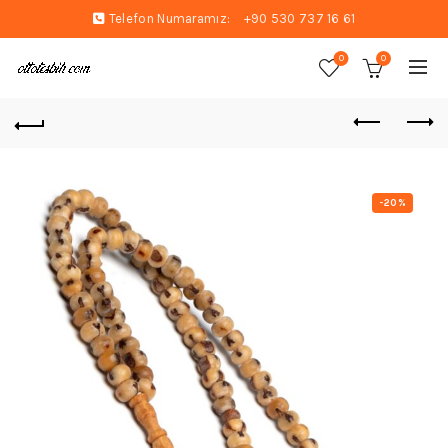
Telefon Numaramız:
+90 530 737 16 61
0
0
-20%