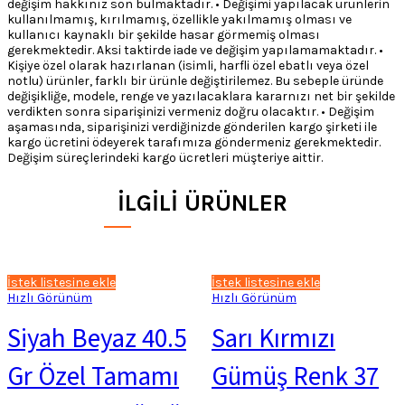
değişim hakkınız son bulmaktadır. • Değişimi yapılacak ürünlerin
kullanılmamış, kırılmamış, özellikle yakılmamış olması ve
kullanıcı kaynaklı bir şekilde hasar görmemiş olması
gerekmektedir. Aksi taktirde iade ve değişim yapılamamaktadır. •
Kişiye özel olarak hazırlanan (isimli, harfli özel ebatlı veya özel
notlu) ürünler, farklı bir ürünle değiştirilemez. Bu sebeple üründe
değişikliğe, modele, renge ve yazılacaklara kararnızı net bir şekilde
verdikten sonra siparişinizi vermeniz doğru olacaktır. • Değişim
aşamasında, siparişinizi verdiğinizde gönderilen kargo şirketi ile
kargo ücretini ödeyerek tarafımıza göndermeniz gerekmektedir.
Değişim süreçlerindeki kargo ücretleri müşteriye aittir.
İLGILI ÜRÜNLER
İstek listesine ekle
İstek listesine ekle
Hızlı Görünüm
Hızlı Görünüm
Siyah Beyaz 40.5
Sarı Kırmızı
Gr Özel Tamamı
Gümüş Renk 37