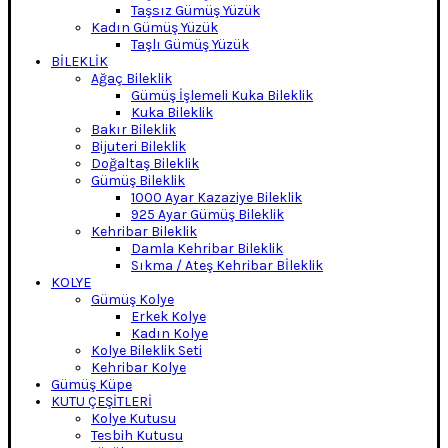
Taşsız Gümüş Yüzük
Kadın Gümüş Yüzük
Taşlı Gümüş Yüzük
BİLEKLİK
Ağaç Bileklik
Gümüş İşlemeli Kuka Bileklik
Kuka Bileklik
Bakır Bileklik
Bijuteri Bileklik
Doğaltaş Bileklik
Gümüş Bileklik
1000 Ayar Kazaziye Bileklik
925 Ayar Gümüş Bileklik
Kehribar Bileklik
Damla Kehribar Bileklik
Sıkma / Ateş Kehribar Bİleklik
KOLYE
Gümüş Kolye
Erkek Kolye
Kadın Kolye
Kolye Bileklik Seti
Kehribar Kolye
Gümüş Küpe
KUTU ÇEŞİTLERİ
Kolye Kutusu
Tesbih Kutusu