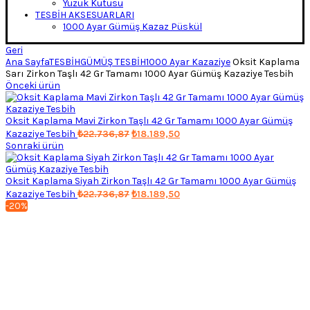
Yüzük Kutusu
TESBİH AKSESUARLARI
1000 Ayar Gümüş Kazaz Püskül
Geri
Ana Sayfa
TESBİH
GÜMÜŞ TESBİH
1000 Ayar Kazaziye
Oksit Kaplama
Sarı Zirkon Taşlı 42 Gr Tamamı 1000 Ayar Gümüş Kazaziye Tesbih
Önceki ürün
Oksit Kaplama Mavi Zirkon Taşlı 42 Gr Tamamı 1000 Ayar Gümüş
Orijinal
Şu
Kazaziye Tesbih
₺
22.736,87
₺
18.189,50
fiyat:
andaki
Sonraki ürün
fiyat:
₺22.736,87.
₺18.189,50.
Oksit Kaplama Siyah Zirkon Taşlı 42 Gr Tamamı 1000 Ayar Gümüş
Orijinal
Şu
Kazaziye Tesbih
₺
22.736,87
₺
18.189,50
fiyat:
andaki
-20%
fiyat:
₺22.736,87.
₺18.189,50.