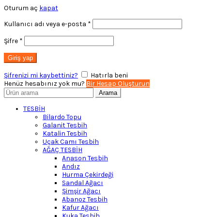
Oturum aç
kapat
Gerekli
Kullanıcı adı veya e-posta
*
Gerekli
Şifre
*
Giriş yap
Şifrenizi mi kaybettiniz?
Hatırla beni
Henüz hesabınız yok mu?
Bir Hesap Oluşturun
Arayın:
Arama
TESBİH
Bilardo Topu
Galanit Tesbih
Katalin Tesbih
Uçak Camı Tesbih
AĞAÇ TESBİH
Anason Tesbih
Andız
Hurma Çekirdeği
Sandal Ağacı
Şimşir Ağacı
Abanoz Tesbih
Kafur Ağacı
Kuka Tesbih