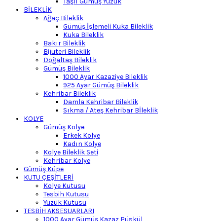
Taşlı Gümüş Yüzük
BİLEKLİK
Ağaç Bileklik
Gümüş İşlemeli Kuka Bileklik
Kuka Bileklik
Bakır Bileklik
Bijuteri Bileklik
Doğaltaş Bileklik
Gümüş Bileklik
1000 Ayar Kazaziye Bileklik
925 Ayar Gümüş Bileklik
Kehribar Bileklik
Damla Kehribar Bileklik
Sıkma / Ateş Kehribar Bİleklik
KOLYE
Gümüş Kolye
Erkek Kolye
Kadın Kolye
Kolye Bileklik Seti
Kehribar Kolye
Gümüş Küpe
KUTU ÇEŞİTLERİ
Kolye Kutusu
Tesbih Kutusu
Yüzük Kutusu
TESBİH AKSESUARLARI
1000 Ayar Gümüş Kazaz Püskül