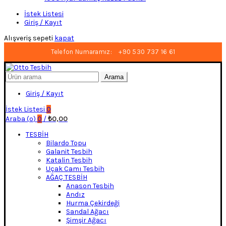
İstek Listesi
Giriş / Kayıt
Alışveriş sepeti
kapat
Telefon Numaramız:
+90 530 737 16 61
Arayın:
Arama
Giriş / Kayıt
İstek Listesi
0
Araba (
o
)
0
/
₺
0,00
TESBİH
Bilardo Topu
Galanit Tesbih
Katalin Tesbih
Uçak Camı Tesbih
AĞAÇ TESBİH
Anason Tesbih
Andız
Hurma Çekirdeği
Sandal Ağacı
Şimşir Ağacı