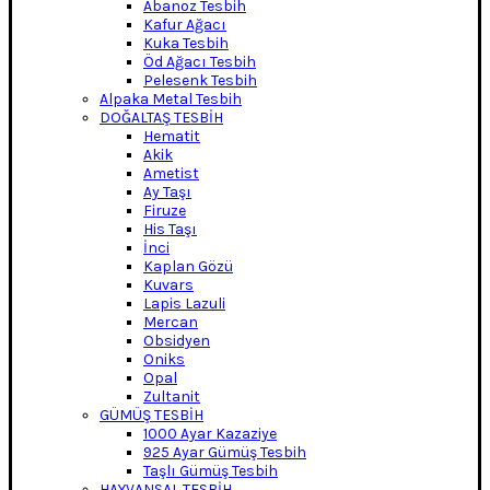
Abanoz Tesbih
Kafur Ağacı
Kuka Tesbih
Öd Ağacı Tesbih
Pelesenk Tesbih
Alpaka Metal Tesbih
DOĞALTAŞ TESBİH
Hematit
Akik
Ametist
Ay Taşı
Firuze
His Taşı
İnci
Kaplan Gözü
Kuvars
Lapis Lazuli
Mercan
Obsidyen
Oniks
Opal
Zultanit
GÜMÜŞ TESBİH
1000 Ayar Kazaziye
925 Ayar Gümüş Tesbih
Taşlı Gümüş Tesbih
HAYVANSAL TESBİH