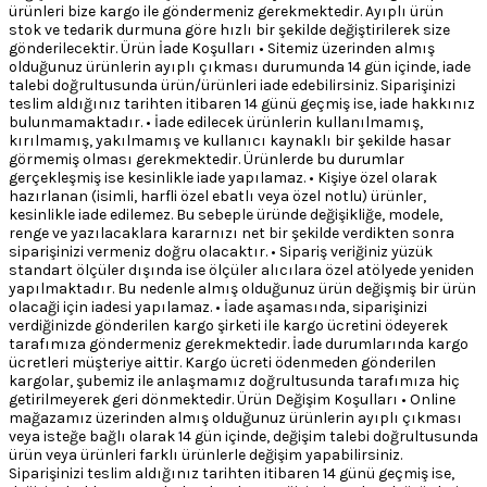
ürünleri bize kargo ile göndermeniz gerekmektedir. Ayıplı ürün
stok ve tedarik durmuna göre hızlı bir şekilde değiştirilerek size
gönderilecektir. Ürün İade Koşulları • Sitemiz üzerinden almış
olduğunuz ürünlerin ayıplı çıkması durumunda 14 gün içinde, iade
talebi doğrultusunda ürün/ürünleri iade edebilirsiniz. Siparişinizi
teslim aldığınız tarihten itibaren 14 günü geçmiş ise, iade hakkınız
bulunmamaktadır. • İade edilecek ürünlerin kullanılmamış,
kırılmamış, yakılmamış ve kullanıcı kaynaklı bir şekilde hasar
görmemiş olması gerekmektedir. Ürünlerde bu durumlar
gerçekleşmiş ise kesinlikle iade yapılamaz. • Kişiye özel olarak
hazırlanan (isimli, harfli özel ebatlı veya özel notlu) ürünler,
kesinlikle iade edilemez. Bu sebeple üründe değişikliğe, modele,
renge ve yazılacaklara kararnızı net bir şekilde verdikten sonra
siparişinizi vermeniz doğru olacaktır. • Sipariş veriğiniz yüzük
standart ölçüler dışında ise ölçüler alıcılara özel atölyede yeniden
yapılmaktadır. Bu nedenle almış olduğunuz ürün değişmiş bir ürün
olacaği için iadesi yapılamaz. • İade aşamasında, siparişinizi
verdiğinizde gönderilen kargo şirketi ile kargo ücretini ödeyerek
tarafımıza göndermeniz gerekmektedir. İade durumlarında kargo
ücretleri müşteriye aittir. Kargo ücreti ödenmeden gönderilen
kargolar, şubemiz ile anlaşmamız doğrultusunda tarafımıza hiç
getirilmeyerek geri dönmektedir. Ürün Değişim Koşulları • Online
mağazamız üzerinden almış olduğunuz ürünlerin ayıplı çıkması
veya isteğe bağlı olarak 14 gün içinde, değişim talebi doğrultusunda
ürün veya ürünleri farklı ürünlerle değişim yapabilirsiniz.
Siparişinizi teslim aldığınız tarihten itibaren 14 günü geçmiş ise,