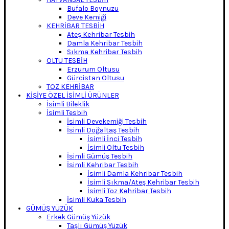
Bufalo Boynuzu
Deve Kemiği
KEHRİBAR TESBİH
Ateş Kehribar Tesbih
Damla Kehribar Tesbih
Sıkma Kehribar Tesbih
OLTU TESBİH
Erzurum Oltusu
Gürcistan Oltusu
TOZ KEHRİBAR
KİŞİYE ÖZEL İSİMLİ ÜRÜNLER
İsimli Bileklik
İsimli Tesbih
İsimli Devekemiği Tesbih
İsimli Doğaltaş Tesbih
İsimli İnci Tesbih
İsimli Oltu Tesbih
İsimli Gümüş Tesbih
İsimli Kehribar Tesbih
İsimli Damla Kehribar Tesbih
İsimli Sıkma/Ateş Kehribar Tesbih
İsimli Toz Kehribar Tesbih
İsimli Kuka Tesbih
GÜMÜŞ YÜZÜK
Erkek Gümüş Yüzük
Taşlı Gümüş Yüzük