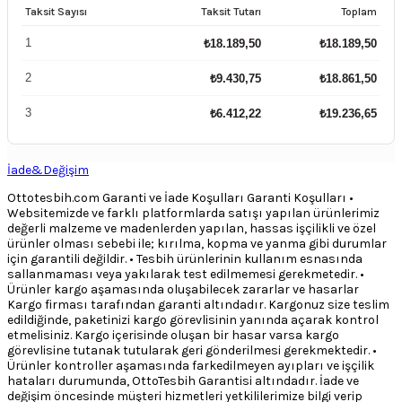
Taksit Sayısı
Taksit Tutarı
Toplam
1
₺
18.189,50
₺
18.189,50
2
₺
9.430,75
₺
18.861,50
3
₺
6.412,22
₺
19.236,65
İade&Değişim
Ottotesbih.com Garanti ve İade Koşulları Garanti Koşulları •
Websitemizde ve farklı platformlarda satışı yapılan ürünlerimiz
değerli malzeme ve madenlerden yapılan, hassas işçilikli ve özel
ürünler olması sebebi ile; kırılma, kopma ve yanma gibi durumlar
için garantili değildir. • Tesbih ürünlerinin kullanım esnasında
sallanmaması veya yakılarak test edilmemesi gerekmetedir. •
Ürünler kargo aşamasında oluşabilecek zararlar ve hasarlar
Kargo firması tarafından garanti altındadır. Kargonuz size teslim
edildiğinde, paketinizi kargo görevlisinin yanında açarak kontrol
etmelisiniz. Kargo içerisinde oluşan bir hasar varsa kargo
görevlisine tutanak tutularak geri gönderilmesi gerekmektedir. •
Ürünler kontroller aşamasında farkedilmeyen ayıpları ve işçilik
hataları durumunda, OttoTesbih Garantisi altındadır. İade ve
değişim öncesinde müşteri hizmetleri yetkililerimize bilgi verip