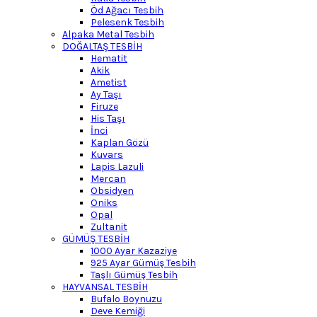
Öd Ağacı Tesbih
Pelesenk Tesbih
Alpaka Metal Tesbih
DOĞALTAŞ TESBİH
Hematit
Akik
Ametist
Ay Taşı
Firuze
His Taşı
İnci
Kaplan Gözü
Kuvars
Lapis Lazuli
Mercan
Obsidyen
Oniks
Opal
Zultanit
GÜMÜŞ TESBİH
1000 Ayar Kazaziye
925 Ayar Gümüş Tesbih
Taşlı Gümüş Tesbih
HAYVANSAL TESBİH
Bufalo Boynuzu
Deve Kemiği