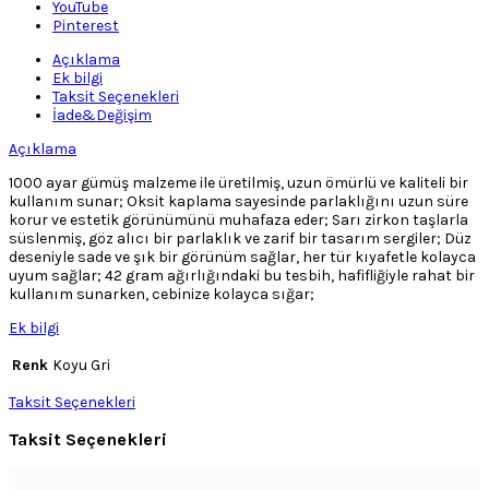
Ayar
YouTube
Gümüş
Pinterest
Kazaziye
Tesbih
Açıklama
adet
Ek bilgi
Taksit Seçenekleri
İade&Değişim
Açıklama
1000 ayar gümüş malzeme ile üretilmiş, uzun ömürlü ve kaliteli bir
kullanım sunar; Oksit kaplama sayesinde parlaklığını uzun süre
korur ve estetik görünümünü muhafaza eder; Sarı zirkon taşlarla
süslenmiş, göz alıcı bir parlaklık ve zarif bir tasarım sergiler; Düz
deseniyle sade ve şık bir görünüm sağlar, her tür kıyafetle kolayca
uyum sağlar; 42 gram ağırlığındaki bu tesbih, hafifliğiyle rahat bir
kullanım sunarken, cebinize kolayca sığar;
Ek bilgi
Renk
Koyu Gri
Taksit Seçenekleri
Taksit Seçenekleri