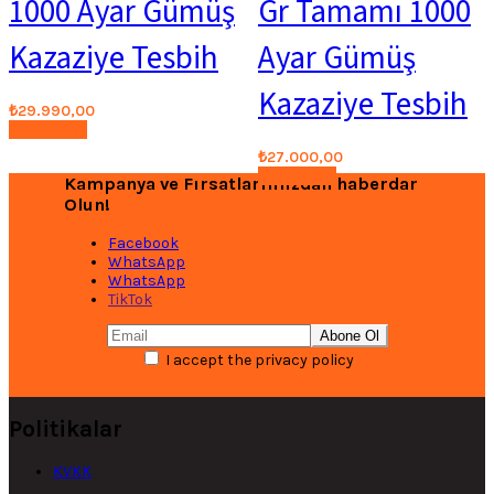
1000 Ayar Gümüş
Gr Tamamı 1000
Kazaziye Tesbih
Ayar Gümüş
Kazaziye Tesbih
₺
29.990,00
Seçenekler
₺
27.000,00
Seçenekler
Kampanya ve Fırsatlarımızdan haberdar
Olun!
Facebook
WhatsApp
WhatsApp
TikTok
I accept the privacy policy
Politikalar
KVKK