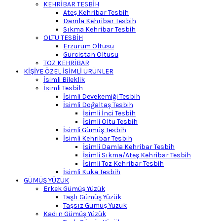
KEHRİBAR TESBİH
Ateş Kehribar Tesbih
Damla Kehribar Tesbih
Sıkma Kehribar Tesbih
OLTU TESBİH
Erzurum Oltusu
Gürcistan Oltusu
TOZ KEHRİBAR
KİŞİYE ÖZEL İSİMLİ ÜRÜNLER
İsimli Bileklik
İsimli Tesbih
İsimli Devekemiği Tesbih
İsimli Doğaltaş Tesbih
İsimli İnci Tesbih
İsimli Oltu Tesbih
İsimli Gümüş Tesbih
İsimli Kehribar Tesbih
İsimli Damla Kehribar Tesbih
İsimli Sıkma/Ateş Kehribar Tesbih
İsimli Toz Kehribar Tesbih
İsimli Kuka Tesbih
GÜMÜŞ YÜZÜK
Erkek Gümüş Yüzük
Taşlı Gümüş Yüzük
Taşsız Gümüş Yüzük
Kadın Gümüş Yüzük