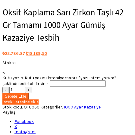
Oksit Kaplama Sarı Zirkon Taşlı 42
Gr Tamamı 1000 Ayar Gümüş
Kazaziye Tesbih
Orijinal
Şu
₺
22.736,87
₺
18.189,50
fiyat:
andaki
Stokta
fiyat:
₺22.736,87.
₺18.189,50.
₺
Kutu yazısı
Kutu yazısı istemiyorsanız *yazı istemiyorum*
şeklinde belirtebilirsiniz.
Oksit
Kaplama
Sepete Ekle
Sarı
İstek listesine ekle
Zirkon
Stok kodu:
OT0060
Kategoriler:
1000 Ayar Kazaziye
Taşlı
Paylaş
42
Gr
Facebook
Tamamı
X
1000
Instagram