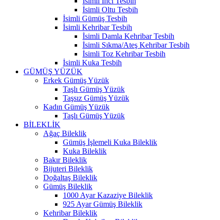
İsimli İnci Tesbih
İsimli Oltu Tesbih
İsimli Gümüş Tesbih
İsimli Kehribar Tesbih
İsimli Damla Kehribar Tesbih
İsimli Sıkma/Ateş Kehribar Tesbih
İsimli Toz Kehribar Tesbih
İsimli Kuka Tesbih
GÜMÜŞ YÜZÜK
Erkek Gümüş Yüzük
Taşlı Gümüş Yüzük
Taşsız Gümüş Yüzük
Kadın Gümüş Yüzük
Taşlı Gümüş Yüzük
BİLEKLİK
Ağaç Bileklik
Gümüş İşlemeli Kuka Bileklik
Kuka Bileklik
Bakır Bileklik
Bijuteri Bileklik
Doğaltaş Bileklik
Gümüş Bileklik
1000 Ayar Kazaziye Bileklik
925 Ayar Gümüş Bileklik
Kehribar Bileklik