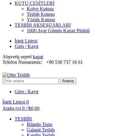
KUTU ÇEŞİTLERİ
Kolye Kutusu
Tesbih Kutusu
Yüzük Kutusu
TESBİH AKSESUARLARI
1000 Ayar Gümüş Kazaz Püskül
İstek Listesi
Giriş / Kayıt
Alışveriş sepeti
kapat
Telefon Numaramız:
+90 530 737 16 61
Arayın:
Arama
Giriş / Kayıt
İstek Listesi
0
Araba (
o
)
0
/
₺
0,00
TESBİH
Bilardo Topu
Galanit Tesbih
Katalin Tesbih