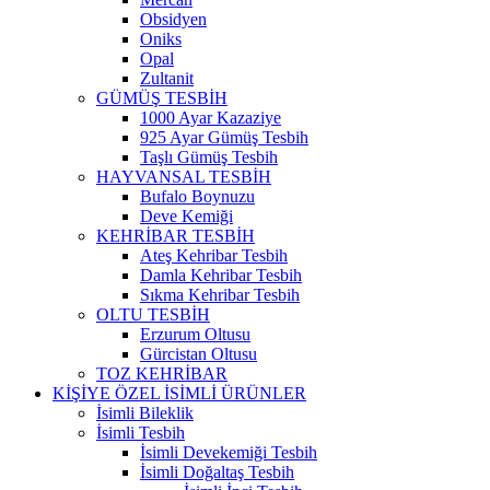
Obsidyen
Oniks
Opal
Zultanit
GÜMÜŞ TESBİH
1000 Ayar Kazaziye
925 Ayar Gümüş Tesbih
Taşlı Gümüş Tesbih
HAYVANSAL TESBİH
Bufalo Boynuzu
Deve Kemiği
KEHRİBAR TESBİH
Ateş Kehribar Tesbih
Damla Kehribar Tesbih
Sıkma Kehribar Tesbih
OLTU TESBİH
Erzurum Oltusu
Gürcistan Oltusu
TOZ KEHRİBAR
KİŞİYE ÖZEL İSİMLİ ÜRÜNLER
İsimli Bileklik
İsimli Tesbih
İsimli Devekemiği Tesbih
İsimli Doğaltaş Tesbih