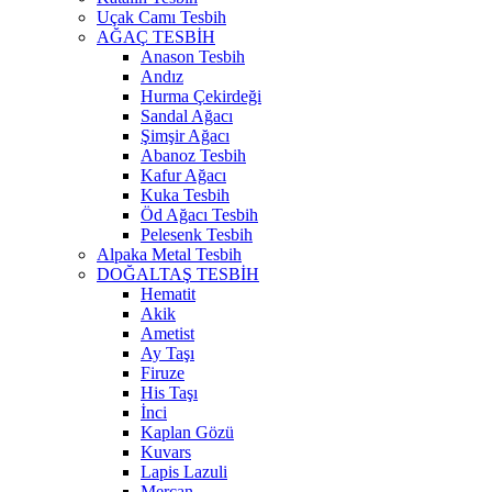
Uçak Camı Tesbih
AĞAÇ TESBİH
Anason Tesbih
Andız
Hurma Çekirdeği
Sandal Ağacı
Şimşir Ağacı
Abanoz Tesbih
Kafur Ağacı
Kuka Tesbih
Öd Ağacı Tesbih
Pelesenk Tesbih
Alpaka Metal Tesbih
DOĞALTAŞ TESBİH
Hematit
Akik
Ametist
Ay Taşı
Firuze
His Taşı
İnci
Kaplan Gözü
Kuvars
Lapis Lazuli
Mercan