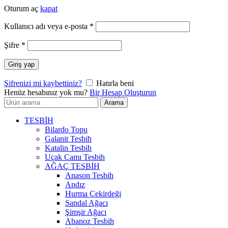
Oturum aç
kapat
Gerekli
Kullanıcı adı veya e-posta
*
Gerekli
Şifre
*
Giriş yap
Şifrenizi mi kaybettiniz?
Hatırla beni
Henüz hesabınız yok mu?
Bir Hesap Oluşturun
Arayın:
Arama
TESBİH
Bilardo Topu
Galanit Tesbih
Katalin Tesbih
Uçak Camı Tesbih
AĞAÇ TESBİH
Anason Tesbih
Andız
Hurma Çekirdeği
Sandal Ağacı
Şimşir Ağacı
Abanoz Tesbih