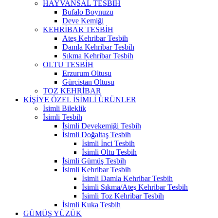
HAYVANSAL TESBİH
Bufalo Boynuzu
Deve Kemiği
KEHRİBAR TESBİH
Ateş Kehribar Tesbih
Damla Kehribar Tesbih
Sıkma Kehribar Tesbih
OLTU TESBİH
Erzurum Oltusu
Gürcistan Oltusu
TOZ KEHRİBAR
KİŞİYE ÖZEL İSİMLİ ÜRÜNLER
İsimli Bileklik
İsimli Tesbih
İsimli Devekemiği Tesbih
İsimli Doğaltaş Tesbih
İsimli İnci Tesbih
İsimli Oltu Tesbih
İsimli Gümüş Tesbih
İsimli Kehribar Tesbih
İsimli Damla Kehribar Tesbih
İsimli Sıkma/Ateş Kehribar Tesbih
İsimli Toz Kehribar Tesbih
İsimli Kuka Tesbih
GÜMÜŞ YÜZÜK