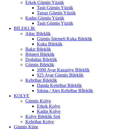
Erkek Gümüş Yüzük
Taşlı Gümüş Yüzük
Taşsız Gümüş Yüzük
Kadın Gümüş Yüzük
Taşlı Gümüş Yüzük
BİLEKLİK
Ağaç Bileklik
Gümüş İşlemeli Kuka Bileklik
Kuka Bileklik
Bakır Bileklik
Bijuteri Bileklik
Doğaltaş Bileklik
Gümüş Bileklik
1000 Ayar Kazaziye Bileklik
925 Ayar Gümüş Bileklik
Kehribar Bileklik
Damla Kehribar Bileklik
Sıkma / Ateş Kehribar Bİleklik
KOLYE
Gümüş Kolye
Erkek Kolye
Kadın Kolye
Kolye Bileklik Seti
Kehribar Kolye
Gümüş Küpe