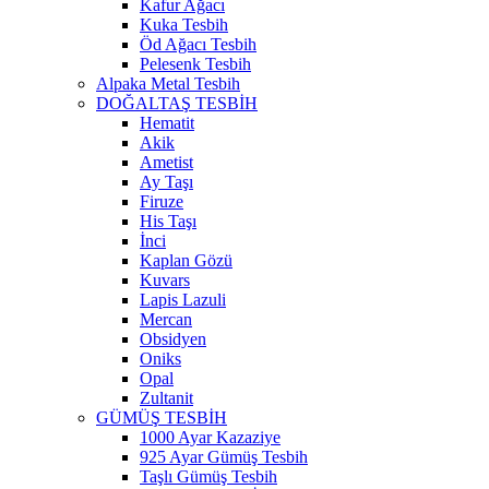
Kafur Ağacı
Kuka Tesbih
Öd Ağacı Tesbih
Pelesenk Tesbih
Alpaka Metal Tesbih
DOĞALTAŞ TESBİH
Hematit
Akik
Ametist
Ay Taşı
Firuze
His Taşı
İnci
Kaplan Gözü
Kuvars
Lapis Lazuli
Mercan
Obsidyen
Oniks
Opal
Zultanit
GÜMÜŞ TESBİH
1000 Ayar Kazaziye
925 Ayar Gümüş Tesbih
Taşlı Gümüş Tesbih