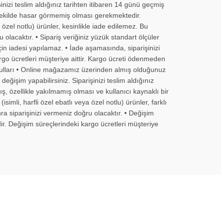
nizi teslim aldığınız tarihten itibaren 14 günü geçmiş
r şekilde hasar görmemiş olması gerekmektedir.
 özel notlu) ürünler, kesinlikle iade edilemez. Bu
olacaktır. • Sipariş veriğiniz yüzük standart ölçüler
in iadesi yapılamaz. • İade aşamasında, siparişinizi
go ücretleri müşteriye aittir. Kargo ücreti ödenmeden
şulları • Online mağazamız üzerinden almış olduğunuz
eğişim yapabilirsiniz. Siparişinizi teslim aldığınız
ş, özellikle yakılmamış olması ve kullanıcı kaynaklı bir
mli, harfli özel ebatlı veya özel notlu) ürünler, farklı
ra siparişinizi vermeniz doğru olacaktır. • Değişim
r. Değişim süreçlerindeki kargo ücretleri müşteriye