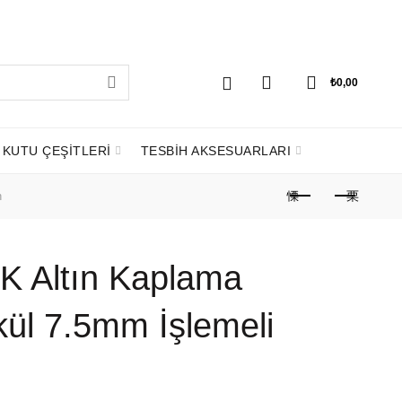
0
0
₺
0,00
KUTU ÇEŞİTLERİ
TESBİH AKSESUARLARI
h
22K Altın Kaplama
ül 7.5mm İşlemeli