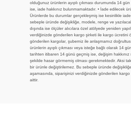
olduğunuz ürünlerin ayıplı çıkması durumunda 14 gün içi
ise, iade hakkınız bulunmamaktadır. • İade edilecek ür
Ürünlerde bu durumlar gerçekleşmiş ise kesinlikle iade y
sebeple üründe değişikliğe, modele, renge ve yazılacakla
dışında ise ölçüler alıcılara özel atölyede yeniden yap
verdiğinizde gönderilen kargo şirketi ile kargo ücreti
gönderilen kargolar, şubemiz ile anlaşmamız doğrultu
ürünlerin ayıplı çıkması veya isteğe bağlı olarak 14 gün 
tarihten itibaren 14 günü geçmiş ise, değişim hakkınız 
şekilde hasar görmemiş olması gerekmektedir. Aksi taktir
bir ürünle değiştirilemez. Bu sebeple üründe değişikliğ
aşamasında, siparişinizi verdiğinizde gönderilen kargo
aittir.