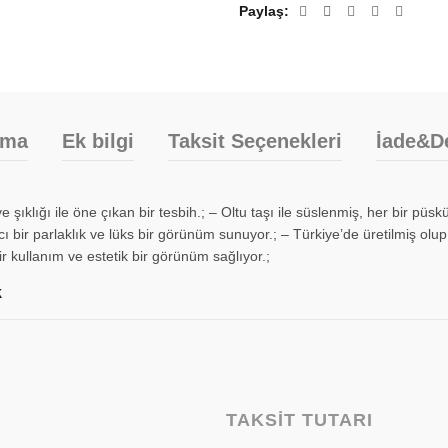
Paylaş
ama
Ek bilgi
Taksit Seçenekleri
İade&D
şıklığı ile öne çıkan bir tesbih.; – Oltu taşı ile süslenmiş, her bir püskü
ıcı bir parlaklık ve lüks bir görünüm sunuyor.; – Türkiye’de üretilmiş olup,
 kullanım ve estetik bir görünüm sağlıyor.;
k
TAKSIT TUTARI