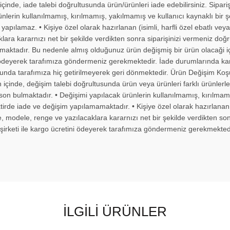
nde, iade talebi doğrultusunda ürün/ürünleri iade edebilirsiniz. Siparişi
ünlerin kullanılmamış, kırılmamış, yakılmamış ve kullanıcı kaynaklı bi
apılamaz. • Kişiye özel olarak hazırlanan (isimli, harfli özel ebatlı veya
ra kararnızı net bir şekilde verdikten sonra siparişinizi vermeniz doğru 
ılmaktadır. Bu nedenle almış olduğunuz ürün değişmiş bir ürün olacaği iç
ni ödeyerek tarafımıza göndermeniz gerekmektedir. İade durumlarında kar
sunda tarafımıza hiç getirilmeyerek geri dönmektedir. Ürün Değişim Ko
içinde, değişim talebi doğrultusunda ürün veya ürünleri farklı ürünlerle d
son bulmaktadır. • Değişimi yapılacak ürünlerin kullanılmamış, kırılmamı
de iade ve değişim yapılamamaktadır. • Kişiye özel olarak hazırlanan (isi
e, modele, renge ve yazılacaklara kararnızı net bir şekilde verdikten son
 şirketi ile kargo ücretini ödeyerek tarafımıza göndermeniz gerekmektedi
İLGILI ÜRÜNLER