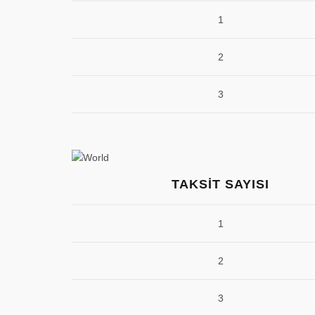
1
2
3
TAKSIT SAYISI
1
2
3