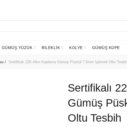
GÜMÜŞ YÜZÜK
BİLEKLİK
KOLYE
GÜMÜŞ KÜPE
su
Sertifikalı 22K Altın Kaplama Gümüş Püskül 7.5mm İşlemeli Oltu Tesbi
Sertifikalı 
Gümüş Püsk
Oltu Tesbih