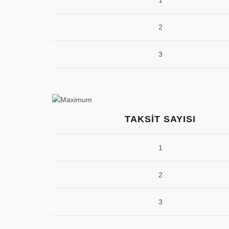
1
2
3
TAKSIT SAYISI
1
2
3