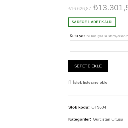
Orijinal
₺
13.301,
₺
16.626,87
fiyat:
SADECE 1 ADET KALDI
₺16.626,
Kutu yazısı
Kutu yazısı istemiyorsanız 
SEPETE EKLE
İstek listesine ekle
Stok kodu:
OT9604
Kategoriler:
Gürcistan Oltusu