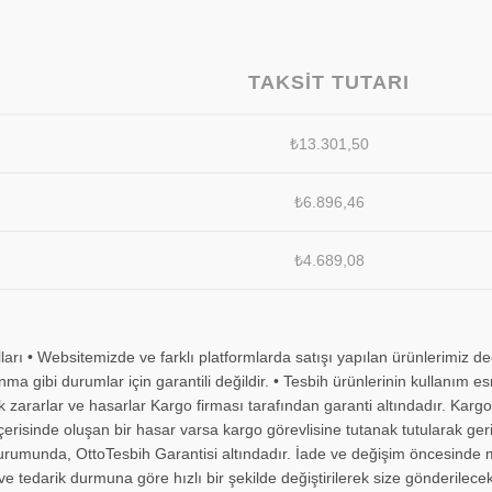
TAKSIT TUTARI
₺
13.301,50
₺
6.896,46
₺
4.689,08
arı • Websitemizde ve farklı platformlarda satışı yapılan ürünlerimiz d
nma gibi durumlar için garantili değildir. • Tesbih ürünlerinin kullanı
ararlar ve hasarlar Kargo firması tarafından garanti altındadır. Kargon
içerisinde oluşan bir hasar varsa kargo görevlisine tutanak tutularak ger
rumunda, OttoTesbih Garantisi altındadır. İade ve değişim öncesinde müşt
e tedarik durmuna göre hızlı bir şekilde değiştirilerek size gönderilecek