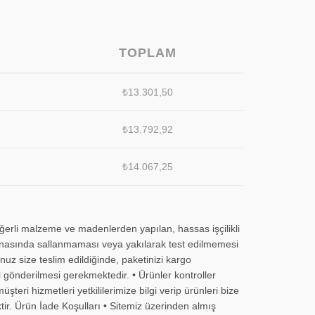
TOPLAM
₺
13.301,50
₺
13.792,92
₺
14.067,25
eğerli malzeme ve madenlerden yapılan, hassas işçilikli
m esnasında sallanmaması veya yakılarak test edilmemesi
uz size teslim edildiğinde, paketinizi kargo
i gönderilmesi gerekmektedir. • Ürünler kontroller
eri hizmetleri yetkililerimize bilgi verip ürünleri bize
tir. Ürün İade Koşulları • Sitemiz üzerinden almış