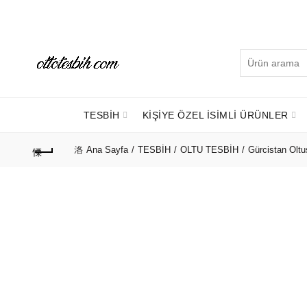
Telefon Numaramız:
+90 530 737 16 61
Arayın:
TESBİH
KİŞİYE ÖZEL İSİMLİ ÜRÜNLER
Ana Sayfa
TESBİH
OLTU TESBİH
Gürcistan Oltu