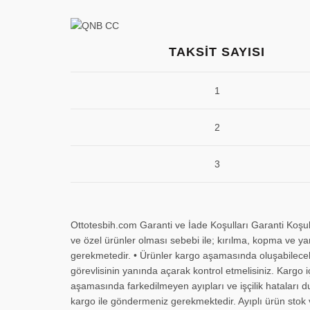
TAKSIT SAYISI
1
2
3
Ottotesbih.com Garanti ve İade Koşulları Garanti Koşull
ve özel ürünler olması sebebi ile; kırılma, kopma ve ya
gerekmetedir. • Ürünler kargo aşamasında oluşabilecek z
görevlisinin yanında açarak kontrol etmelisiniz. Kargo 
aşamasında farkedilmeyen ayıpları ve işçilik hataları du
kargo ile göndermeniz gerekmektedir. Ayıplı ürün stok v