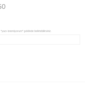
Şu
50
andaki
87.
fiyat:
*yazı istemiyorum* şeklinde belirtebilirsiniz.
₺13.301,50.