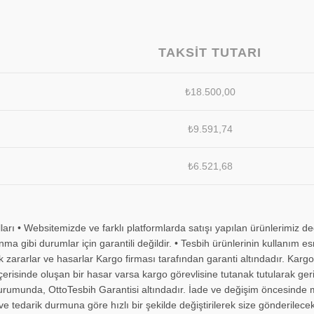
TAKSIT TUTARI
₺
18.500,00
₺
9.591,74
₺
6.521,68
arı • Websitemizde ve farklı platformlarda satışı yapılan ürünlerimiz d
nma gibi durumlar için garantili değildir. • Tesbih ürünlerinin kullanı
ararlar ve hasarlar Kargo firması tarafından garanti altındadır. Kargon
içerisinde oluşan bir hasar varsa kargo görevlisine tutanak tutularak ger
rumunda, OttoTesbih Garantisi altındadır. İade ve değişim öncesinde müşt
e tedarik durmuna göre hızlı bir şekilde değiştirilerek size gönderilecek