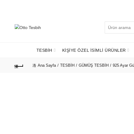
Telefon Numaramız:
+90 530 737 16 61
Arayın:
TESBİH
KİŞİYE ÖZEL İSİMLİ ÜRÜNLER
Ana Sayfa
TESBİH
GÜMÜŞ TESBİH
925 Ayar G