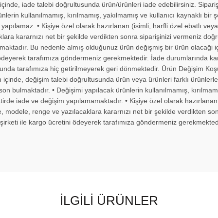
nde, iade talebi doğrultusunda ürün/ürünleri iade edebilirsiniz. Siparişi
ünlerin kullanılmamış, kırılmamış, yakılmamış ve kullanıcı kaynaklı bi
apılamaz. • Kişiye özel olarak hazırlanan (isimli, harfli özel ebatlı veya
ra kararnızı net bir şekilde verdikten sonra siparişinizi vermeniz doğru 
ılmaktadır. Bu nedenle almış olduğunuz ürün değişmiş bir ürün olacaği iç
ni ödeyerek tarafımıza göndermeniz gerekmektedir. İade durumlarında kar
sunda tarafımıza hiç getirilmeyerek geri dönmektedir. Ürün Değişim Ko
içinde, değişim talebi doğrultusunda ürün veya ürünleri farklı ürünlerle d
son bulmaktadır. • Değişimi yapılacak ürünlerin kullanılmamış, kırılmamı
de iade ve değişim yapılamamaktadır. • Kişiye özel olarak hazırlanan (isi
e, modele, renge ve yazılacaklara kararnızı net bir şekilde verdikten son
 şirketi ile kargo ücretini ödeyerek tarafımıza göndermeniz gerekmektedi
İLGILI ÜRÜNLER