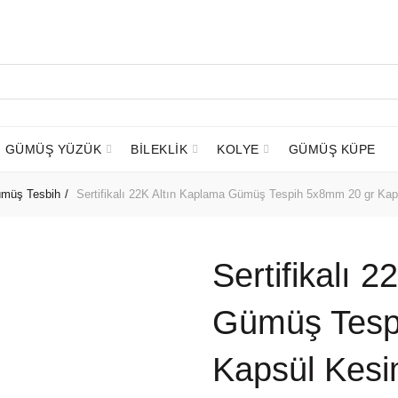
GÜMÜŞ YÜZÜK
BİLEKLİK
KOLYE
GÜMÜŞ KÜPE
ümüş Tesbih
Sertifikalı 22K Altın Kaplama Gümüş Tespih 5x8mm 20 gr Ka
Sertifikalı 
Gümüş Tesp
Kapsül Kes