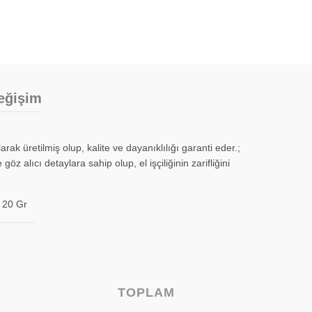
eğişim
ak üretilmiş olup, kalite ve dayanıklılığı garanti eder.;
z alıcı detaylara sahip olup, el işçiliğinin zarifliğini
 20 Gr
TOPLAM