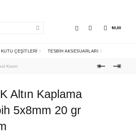
0
0
₺
0,00
KUTU ÇEŞİTLERİ
TESBİH AKSESUARLARI
psül Kesim
22K Altın Kaplama
ih 5x8mm 20 gr
im