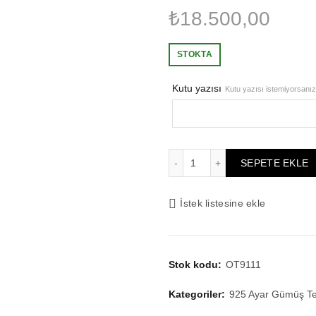
₺
18.500,00
STOKTA
Kutu yazısı
Kutu yazısı istemiyorsanız 
Sertifikalı 22K Altın Kap
SEPETE EKLE
İstek listesine ekle
Stok kodu:
OT9111
Kategoriler:
925 Ayar Gümüş Te