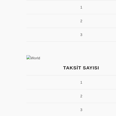
1
2
3
TAKSIT SAYISI
1
2
3