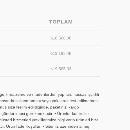
TOPLAM
₺
18.500,00
₺
19.183,48
₺
19.565,03
eğerli malzeme ve madenlerden yapılan, hassas işçilikli
m esnasında sallanmaması veya yakılarak test edilmemesi
uz size teslim edildiğinde, paketinizi kargo
i gönderilmesi gerekmektedir. • Ürünler kontroller
eri hizmetleri yetkililerimize bilgi verip ürünleri bize
tir. Ürün İade Koşulları • Sitemiz üzerinden almış