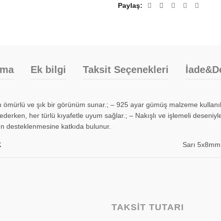
Paylaş
ama
Ek bilgi
Taksit Seçenekleri
İade&D
zun ömürlü ve şık bir görünüm sunar.; – 925 ayar gümüş malzeme kullanılar
derken, her türlü kıyafetle uyum sağlar.; – Nakışlı ve işlemeli deseniyle gö
arın desteklenmesine katkıda bulunur.
k
Sarı 5x8mm
TAKSIT TUTARI