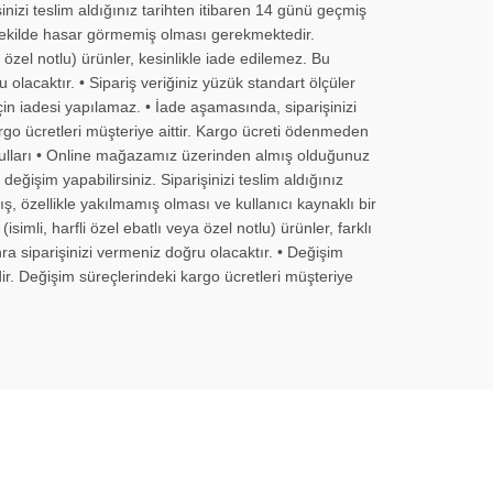
nizi teslim aldığınız tarihten itibaren 14 günü geçmiş
r şekilde hasar görmemiş olması gerekmektedir.
 özel notlu) ürünler, kesinlikle iade edilemez. Bu
olacaktır. • Sipariş veriğiniz yüzük standart ölçüler
in iadesi yapılamaz. • İade aşamasında, siparişinizi
go ücretleri müşteriye aittir. Kargo ücreti ödenmeden
şulları • Online mağazamız üzerinden almış olduğunuz
eğişim yapabilirsiniz. Siparişinizi teslim aldığınız
ş, özellikle yakılmamış olması ve kullanıcı kaynaklı bir
mli, harfli özel ebatlı veya özel notlu) ürünler, farklı
ra siparişinizi vermeniz doğru olacaktır. • Değişim
r. Değişim süreçlerindeki kargo ücretleri müşteriye