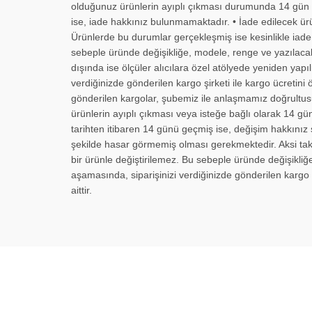
olduğunuz ürünlerin ayıplı çıkması durumunda 14 gün içi
ise, iade hakkınız bulunmamaktadır. • İade edilecek ür
Ürünlerde bu durumlar gerçekleşmiş ise kesinlikle iade y
sebeple üründe değişikliğe, modele, renge ve yazılacakla
dışında ise ölçüler alıcılara özel atölyede yeniden yap
verdiğinizde gönderilen kargo şirketi ile kargo ücreti
gönderilen kargolar, şubemiz ile anlaşmamız doğrultu
ürünlerin ayıplı çıkması veya isteğe bağlı olarak 14 gün 
tarihten itibaren 14 günü geçmiş ise, değişim hakkınız 
şekilde hasar görmemiş olması gerekmektedir. Aksi taktir
bir ürünle değiştirilemez. Bu sebeple üründe değişikliğ
aşamasında, siparişinizi verdiğinizde gönderilen kargo
aittir.