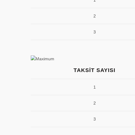
1
2
3
TAKSIT SAYISI
1
2
3