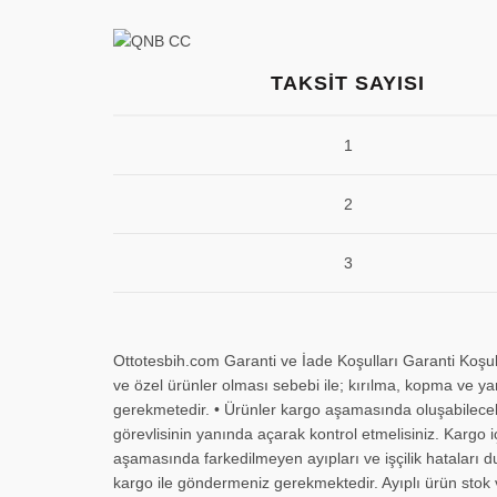
TAKSIT SAYISI
1
2
3
Ottotesbih.com Garanti ve İade Koşulları Garanti Koşull
ve özel ürünler olması sebebi ile; kırılma, kopma ve ya
gerekmetedir. • Ürünler kargo aşamasında oluşabilecek z
görevlisinin yanında açarak kontrol etmelisiniz. Kargo 
aşamasında farkedilmeyen ayıpları ve işçilik hataları du
kargo ile göndermeniz gerekmektedir. Ayıplı ürün stok v