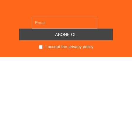
I accept the privacy policy
POLITIKALAR
KVKK
SÖZLEŞMELER
GİZLİLİK POLİTİKASI
MESAFELİ SATIŞ SÖZLEŞMESİ