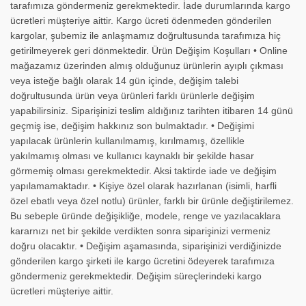
tarafımıza göndermeniz gerekmektedir. İade durumlarında kargo
ücretleri müşteriye aittir. Kargo ücreti ödenmeden gönderilen
kargolar, şubemiz ile anlaşmamız doğrultusunda tarafımıza hiç
getirilmeyerek geri dönmektedir. Ürün Değişim Koşulları • Online
mağazamız üzerinden almış olduğunuz ürünlerin ayıplı çıkması
veya isteğe bağlı olarak 14 gün içinde, değişim talebi
doğrultusunda ürün veya ürünleri farklı ürünlerle değişim
yapabilirsiniz. Siparişinizi teslim aldığınız tarihten itibaren 14 günü
geçmiş ise, değişim hakkınız son bulmaktadır. • Değişimi
yapılacak ürünlerin kullanılmamış, kırılmamış, özellikle
yakılmamış olması ve kullanıcı kaynaklı bir şekilde hasar
görmemiş olması gerekmektedir. Aksi taktirde iade ve değişim
yapılamamaktadır. • Kişiye özel olarak hazırlanan (isimli, harfli
özel ebatlı veya özel notlu) ürünler, farklı bir ürünle değiştirilemez.
Bu sebeple üründe değişikliğe, modele, renge ve yazılacaklara
kararnızı net bir şekilde verdikten sonra siparişinizi vermeniz
doğru olacaktır. • Değişim aşamasında, siparişinizi verdiğinizde
gönderilen kargo şirketi ile kargo ücretini ödeyerek tarafımıza
göndermeniz gerekmektedir. Değişim süreçlerindeki kargo
ücretleri müşteriye aittir.