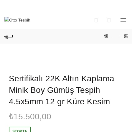
Telefon Numaramız:
+90 530 737 16 61
0
0
Sertifikalı 22K Altın Kaplama
Minik Boy Gümüş Tespih
4.5x5mm 12 gr Küre Kesim
₺
15.500,00
STOKTA