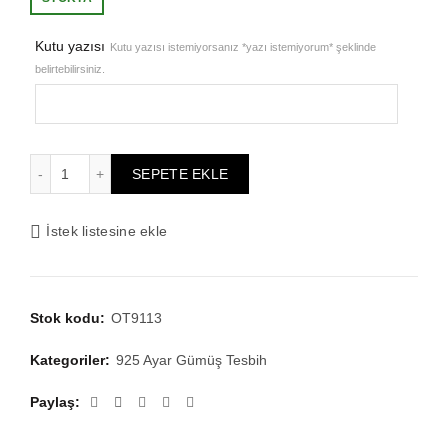
Kutu yazısı
Kutu yazısı istemiyorsanız *yazı istemiyorum* şeklinde
belirtebilirsiniz.
Sertifikalı 22K Altın Kaplama Minik Boy Gümüş Tespih 4.5
SEPETE EKLE
İstek listesine ekle
Stok kodu:
OT9113
Kategoriler:
925 Ayar Gümüş Tesbih
Paylaş