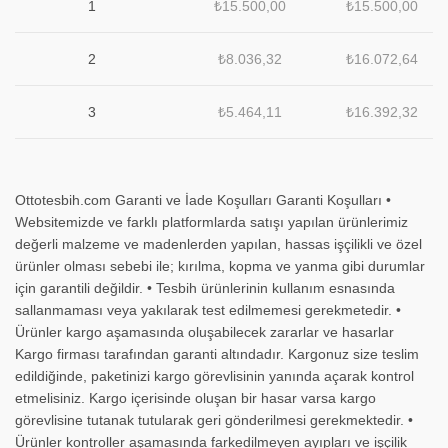
1
₺
15.500,00
₺
15.500,00
2
₺
8.036,32
₺
16.072,64
3
₺
5.464,11
₺
16.392,32
Ottotesbih.com Garanti ve İade Koşulları Garanti Koşulları •
Websitemizde ve farklı platformlarda satışı yapılan ürünlerimiz
değerli malzeme ve madenlerden yapılan, hassas işçilikli ve özel
ürünler olması sebebi ile; kırılma, kopma ve yanma gibi durumlar
için garantili değildir. • Tesbih ürünlerinin kullanım esnasında
sallanmaması veya yakılarak test edilmemesi gerekmetedir. •
Ürünler kargo aşamasında oluşabilecek zararlar ve hasarlar
Kargo firması tarafından garanti altındadır. Kargonuz size teslim
edildiğinde, paketinizi kargo görevlisinin yanında açarak kontrol
etmelisiniz. Kargo içerisinde oluşan bir hasar varsa kargo
görevlisine tutanak tutularak geri gönderilmesi gerekmektedir. •
Ürünler kontroller aşamasında farkedilmeyen ayıpları ve işçilik