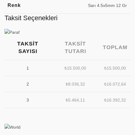
Renk
Sarı 4.5x5mm 12 Gr
Taksit Seçenekleri
TAKSIT
TAKSIT
TOPLAM
SAYISI
TUTARI
1
₺
15.500,00
₺
15.500,00
2
₺
8.036,32
₺
16.072,64
3
₺
5.464,11
₺
16.392,32