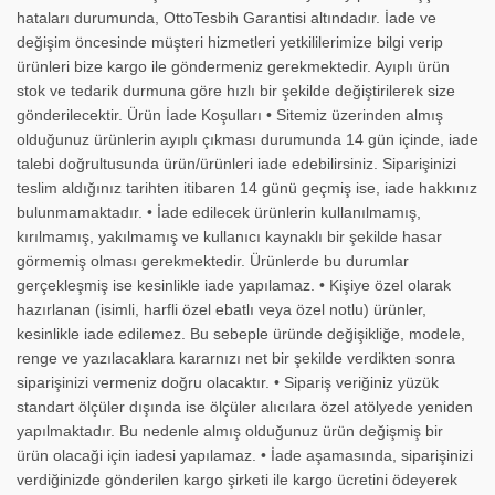
hataları durumunda, OttoTesbih Garantisi altındadır. İade ve
değişim öncesinde müşteri hizmetleri yetkililerimize bilgi verip
ürünleri bize kargo ile göndermeniz gerekmektedir. Ayıplı ürün
stok ve tedarik durmuna göre hızlı bir şekilde değiştirilerek size
gönderilecektir. Ürün İade Koşulları • Sitemiz üzerinden almış
olduğunuz ürünlerin ayıplı çıkması durumunda 14 gün içinde, iade
talebi doğrultusunda ürün/ürünleri iade edebilirsiniz. Siparişinizi
teslim aldığınız tarihten itibaren 14 günü geçmiş ise, iade hakkınız
bulunmamaktadır. • İade edilecek ürünlerin kullanılmamış,
kırılmamış, yakılmamış ve kullanıcı kaynaklı bir şekilde hasar
görmemiş olması gerekmektedir. Ürünlerde bu durumlar
gerçekleşmiş ise kesinlikle iade yapılamaz. • Kişiye özel olarak
hazırlanan (isimli, harfli özel ebatlı veya özel notlu) ürünler,
kesinlikle iade edilemez. Bu sebeple üründe değişikliğe, modele,
renge ve yazılacaklara kararnızı net bir şekilde verdikten sonra
siparişinizi vermeniz doğru olacaktır. • Sipariş veriğiniz yüzük
standart ölçüler dışında ise ölçüler alıcılara özel atölyede yeniden
yapılmaktadır. Bu nedenle almış olduğunuz ürün değişmiş bir
ürün olacaği için iadesi yapılamaz. • İade aşamasında, siparişinizi
verdiğinizde gönderilen kargo şirketi ile kargo ücretini ödeyerek