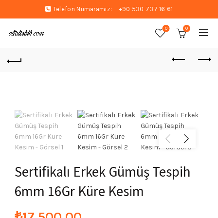
Telefon Numaramız:
+90 530 737 16 61
0
0
Sertifikalı Erkek Gümüş Tespih
6mm 16Gr Küre Kesim
₺
17.500,00