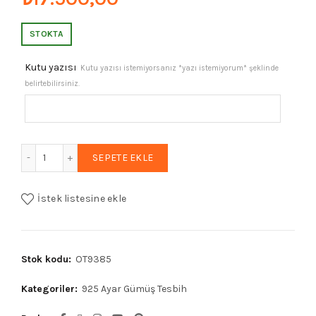
STOKTA
Kutu yazısı
Kutu yazısı istemiyorsanız *yazı istemiyorum* şeklinde
belirtebilirsiniz.
Sertifikalı Erkek Gümüş Tespih 6mm 16Gr Küre Kesim adet
SEPETE EKLE
İstek listesine ekle
Stok kodu:
OT9385
Kategoriler:
925 Ayar Gümüş Tesbih