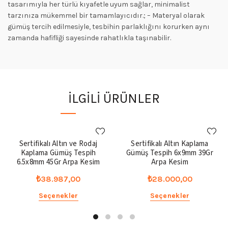
tasarımıyla her türlü kıyafetle uyum sağlar, minimalist
tarzınıza mükemmel bir tamamlayıcıdır.; – Materyal olarak
gümüş tercih edilmesiyle, tesbihin parlaklığını korurken aynı
zamanda hafifliği sayesinde rahatlıkla taşınabilir.
İLGILI ÜRÜNLER
Sertifikalı Altın ve Rodaj
Sertifikalı Altın Kaplama
Kaplama Gümüş Tespih
Gümüş Tespih 6x9mm 39Gr
6.5x8mm 45Gr Arpa Kesim
Arpa Kesim
₺
38.987,00
₺
28.000,00
Seçenekler
Seçenekler