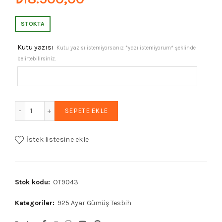
STOKTA
Kutu yazısı
Kutu yazısı istemiyorsanız *yazı istemiyorum* şeklinde
belirtebilirsiniz.
Sertifikalı Erkek Gümüş Tespih 6x9mm 20 gr Arpa Kesim a
SEPETE EKLE
İstek listesine ekle
Stok kodu:
OT9043
Kategoriler:
925 Ayar Gümüş Tesbih