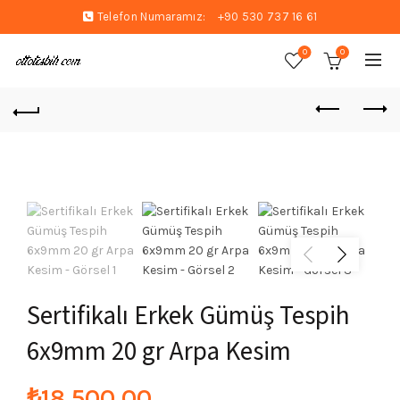
Telefon Numaramız:
+90 530 737 16 61
0
0
Sertifikalı Erkek Gümüş Tespih
6x9mm 20 gr Arpa Kesim
₺
18.500,00