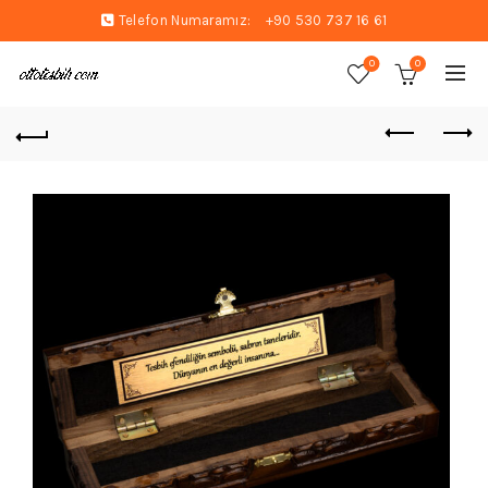
Telefon Numaramız:
+90 530 737 16 61
0
0