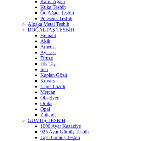
Kafur Ağacı
Kuka Tesbih
Öd Ağacı Tesbih
Pelesenk Tesbih
Alpaka Metal Tesbih
DOĞALTAŞ TESBİH
Hematit
Akik
Ametist
Ay Taşı
Firuze
His Taşı
İnci
Kaplan Gözü
Kuvars
Lapis Lazuli
Mercan
Obsidyen
Oniks
Opal
Zultanit
GÜMÜŞ TESBİH
1000 Ayar Kazaziye
925 Ayar Gümüş Tesbih
Taşlı Gümüş Tesbih