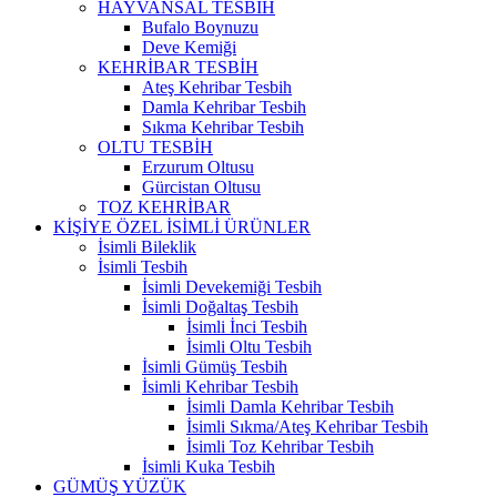
HAYVANSAL TESBİH
Bufalo Boynuzu
Deve Kemiği
KEHRİBAR TESBİH
Ateş Kehribar Tesbih
Damla Kehribar Tesbih
Sıkma Kehribar Tesbih
OLTU TESBİH
Erzurum Oltusu
Gürcistan Oltusu
TOZ KEHRİBAR
KİŞİYE ÖZEL İSİMLİ ÜRÜNLER
İsimli Bileklik
İsimli Tesbih
İsimli Devekemiği Tesbih
İsimli Doğaltaş Tesbih
İsimli İnci Tesbih
İsimli Oltu Tesbih
İsimli Gümüş Tesbih
İsimli Kehribar Tesbih
İsimli Damla Kehribar Tesbih
İsimli Sıkma/Ateş Kehribar Tesbih
İsimli Toz Kehribar Tesbih
İsimli Kuka Tesbih
GÜMÜŞ YÜZÜK