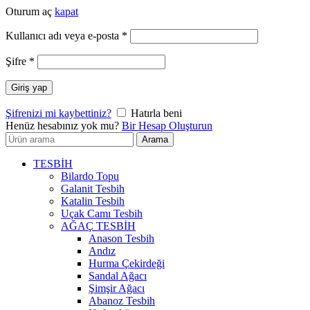
Oturum aç
kapat
Gerekli
Kullanıcı adı veya e-posta
*
Gerekli
Şifre
*
Giriş yap
Şifrenizi mi kaybettiniz?
Hatırla beni
Henüz hesabınız yok mu?
Bir Hesap Oluşturun
Arayın:
Arama
TESBİH
Bilardo Topu
Galanit Tesbih
Katalin Tesbih
Uçak Camı Tesbih
AĞAÇ TESBİH
Anason Tesbih
Andız
Hurma Çekirdeği
Sandal Ağacı
Şimşir Ağacı
Abanoz Tesbih