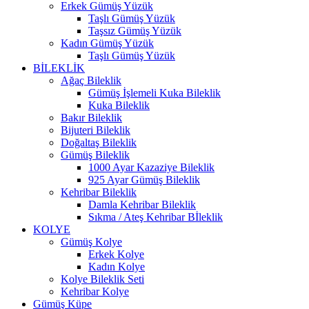
Erkek Gümüş Yüzük
Taşlı Gümüş Yüzük
Taşsız Gümüş Yüzük
Kadın Gümüş Yüzük
Taşlı Gümüş Yüzük
BİLEKLİK
Ağaç Bileklik
Gümüş İşlemeli Kuka Bileklik
Kuka Bileklik
Bakır Bileklik
Bijuteri Bileklik
Doğaltaş Bileklik
Gümüş Bileklik
1000 Ayar Kazaziye Bileklik
925 Ayar Gümüş Bileklik
Kehribar Bileklik
Damla Kehribar Bileklik
Sıkma / Ateş Kehribar Bİleklik
KOLYE
Gümüş Kolye
Erkek Kolye
Kadın Kolye
Kolye Bileklik Seti
Kehribar Kolye
Gümüş Küpe