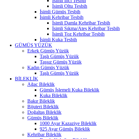
İsimli İnci Tesbih
İsimli Oltu Tesbih
İsimli Gümüş Tesbih
İsimli Kehribar Tesbih
İsimli Damla Kehribar Tesbih
İsimli Sıkma/Ateş Kehribar Tesbih
İsimli Toz Kehribar Tesbih
İsimli Kuka Tesbih
GÜMÜŞ YÜZÜK
Erkek Gümüş Yüzük
Taşlı Gümüş Yüzük
Taşsız Gümüş Yüzük
Kadın Gümüş Yüzük
Taşlı Gümüş Yüzük
BİLEKLİK
Ağaç Bileklik
Gümüş İşlemeli Kuka Bileklik
Kuka Bileklik
Bakır Bileklik
Bijuteri Bileklik
Doğaltaş Bileklik
Gümüş Bileklik
1000 Ayar Kazaziye Bileklik
925 Ayar Gümüş Bileklik
Kehribar Bileklik