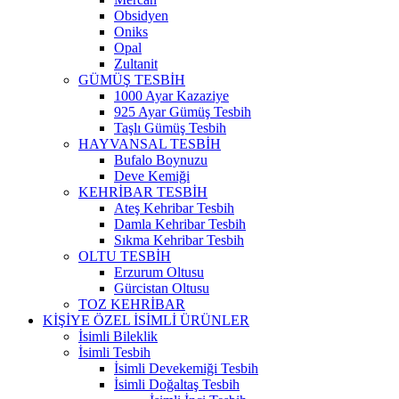
Obsidyen
Oniks
Opal
Zultanit
GÜMÜŞ TESBİH
1000 Ayar Kazaziye
925 Ayar Gümüş Tesbih
Taşlı Gümüş Tesbih
HAYVANSAL TESBİH
Bufalo Boynuzu
Deve Kemiği
KEHRİBAR TESBİH
Ateş Kehribar Tesbih
Damla Kehribar Tesbih
Sıkma Kehribar Tesbih
OLTU TESBİH
Erzurum Oltusu
Gürcistan Oltusu
TOZ KEHRİBAR
KİŞİYE ÖZEL İSİMLİ ÜRÜNLER
İsimli Bileklik
İsimli Tesbih
İsimli Devekemiği Tesbih
İsimli Doğaltaş Tesbih