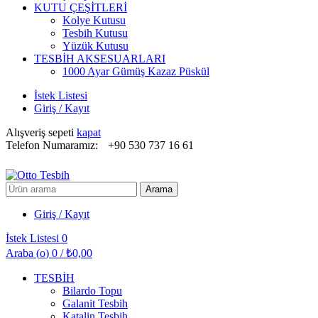
KUTU ÇEŞİTLERİ
Kolye Kutusu
Tesbih Kutusu
Yüzük Kutusu
TESBİH AKSESUARLARI
1000 Ayar Gümüş Kazaz Püskül
İstek Listesi
Giriş / Kayıt
Alışveriş sepeti
kapat
Telefon Numaramız:
+90 530 737 16 61
Arayın:
Arama
Giriş / Kayıt
İstek Listesi
0
Araba (
o
)
0
/
₺
0,00
TESBİH
Bilardo Topu
Galanit Tesbih
Katalin Tesbih