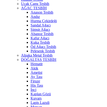
Uçak Camı Tesbih
AĞAÇ TESBİH
Anason Tesbih
Andız
Hurma Çekirdeği
Sandal Ağacı
Şimşir Ağacı
Abanoz Tesbih
Kafur Ağacı
Kuka Tesbih
Öd Ağacı Tesbih
Pelesenk Tesbih
Alpaka Metal Tesbih
DOĞALTAŞ TESBİH
Hematit
Akik
Ametist
Ay Taşı
Firuze
His Taşı
İnci
Kaplan Gözü
Kuvars
Lapis Lazuli
Mercan