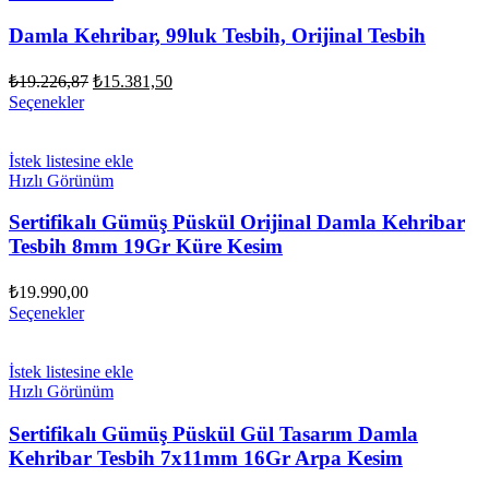
Damla Kehribar, 99luk Tesbih, Orijinal Tesbih
Orijinal
Şu
₺
19.226,87
₺
15.381,50
fiyat:
andaki
Seçenekler
fiyat:
₺19.226,87.
₺15.381,50.
İstek listesine ekle
Hızlı Görünüm
Sertifikalı Gümüş Püskül Orijinal Damla Kehribar
Tesbih 8mm 19Gr Küre Kesim
₺
19.990,00
Seçenekler
İstek listesine ekle
Hızlı Görünüm
Sertifikalı Gümüş Püskül Gül Tasarım Damla
Kehribar Tesbih 7x11mm 16Gr Arpa Kesim