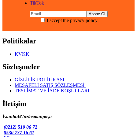
₺25.987,00.
TikTok
₺20.789,60.
I accept the privacy policy
Politikalar
KVKK
Sözleşmeler
GİZLİLİK POLİTİKASI
MESAFELİ SATIŞ SÖZLEŞMESİ
TESLİMAT VE İADE KOŞULLARI
İletişim
İstanbul/Gaziosmanpaşa
(0212) 519 06 72
0530 737 16 61