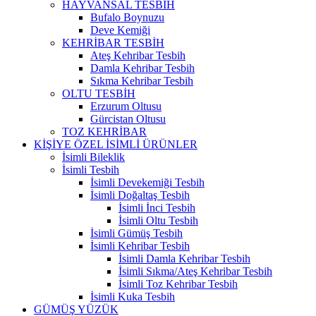
HAYVANSAL TESBİH
Bufalo Boynuzu
Deve Kemiği
KEHRİBAR TESBİH
Ateş Kehribar Tesbih
Damla Kehribar Tesbih
Sıkma Kehribar Tesbih
OLTU TESBİH
Erzurum Oltusu
Gürcistan Oltusu
TOZ KEHRİBAR
KİŞİYE ÖZEL İSİMLİ ÜRÜNLER
İsimli Bileklik
İsimli Tesbih
İsimli Devekemiği Tesbih
İsimli Doğaltaş Tesbih
İsimli İnci Tesbih
İsimli Oltu Tesbih
İsimli Gümüş Tesbih
İsimli Kehribar Tesbih
İsimli Damla Kehribar Tesbih
İsimli Sıkma/Ateş Kehribar Tesbih
İsimli Toz Kehribar Tesbih
İsimli Kuka Tesbih
GÜMÜŞ YÜZÜK