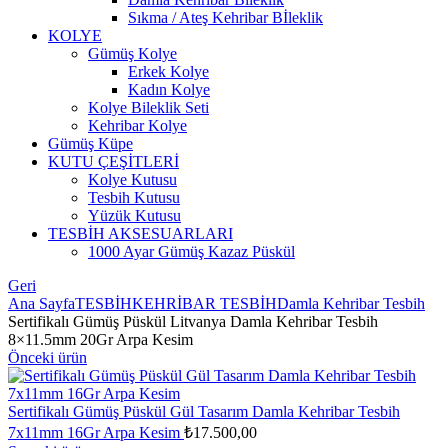
Sıkma / Ateş Kehribar Bİleklik
KOLYE
Gümüş Kolye
Erkek Kolye
Kadın Kolye
Kolye Bileklik Seti
Kehribar Kolye
Gümüş Küpe
KUTU ÇEŞİTLERİ
Kolye Kutusu
Tesbih Kutusu
Yüzük Kutusu
TESBİH AKSESUARLARI
1000 Ayar Gümüş Kazaz Püskül
Geri
Ana Sayfa
TESBİH
KEHRİBAR TESBİH
Damla Kehribar Tesbih
Sertifikalı Gümüş Püskül Litvanya Damla Kehribar Tesbih
8×11.5mm 20Gr Arpa Kesim
Önceki ürün
Sertifikalı Gümüş Püskül Gül Tasarım Damla Kehribar Tesbih
7x11mm 16Gr Arpa Kesim
₺
17.500,00