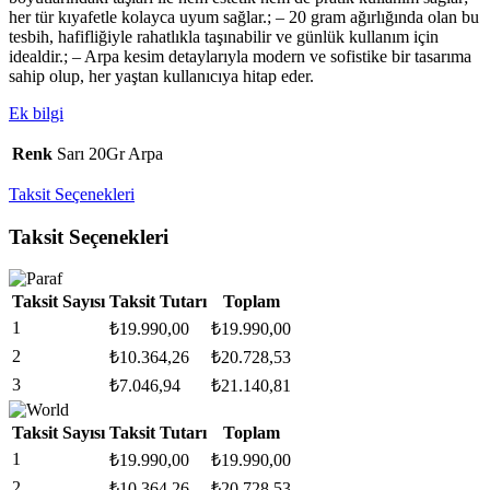
her tür kıyafetle kolayca uyum sağlar.; – 20 gram ağırlığında olan bu
tesbih, hafifliğiyle rahatlıkla taşınabilir ve günlük kullanım için
idealdir.; – Arpa kesim detaylarıyla modern ve sofistike bir tasarıma
sahip olup, her yaştan kullanıcıya hitap eder.
Ek bilgi
Renk
Sarı 20Gr Arpa
Taksit Seçenekleri
Taksit Seçenekleri
Taksit Sayısı
Taksit Tutarı
Toplam
1
₺
19.990,00
₺
19.990,00
2
₺
10.364,26
₺
20.728,53
3
₺
7.046,94
₺
21.140,81
Taksit Sayısı
Taksit Tutarı
Toplam
1
₺
19.990,00
₺
19.990,00
2
₺
10.364,26
₺
20.728,53