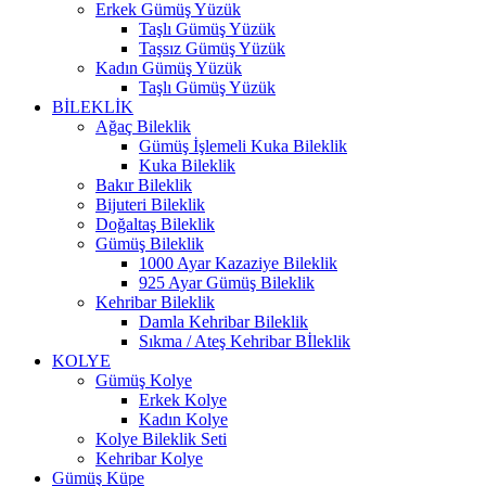
Erkek Gümüş Yüzük
Taşlı Gümüş Yüzük
Taşsız Gümüş Yüzük
Kadın Gümüş Yüzük
Taşlı Gümüş Yüzük
BİLEKLİK
Ağaç Bileklik
Gümüş İşlemeli Kuka Bileklik
Kuka Bileklik
Bakır Bileklik
Bijuteri Bileklik
Doğaltaş Bileklik
Gümüş Bileklik
1000 Ayar Kazaziye Bileklik
925 Ayar Gümüş Bileklik
Kehribar Bileklik
Damla Kehribar Bileklik
Sıkma / Ateş Kehribar Bİleklik
KOLYE
Gümüş Kolye
Erkek Kolye
Kadın Kolye
Kolye Bileklik Seti
Kehribar Kolye
Gümüş Küpe