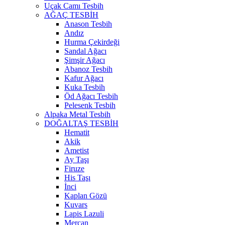
Uçak Camı Tesbih
AĞAÇ TESBİH
Anason Tesbih
Andız
Hurma Çekirdeği
Sandal Ağacı
Şimşir Ağacı
Abanoz Tesbih
Kafur Ağacı
Kuka Tesbih
Öd Ağacı Tesbih
Pelesenk Tesbih
Alpaka Metal Tesbih
DOĞALTAŞ TESBİH
Hematit
Akik
Ametist
Ay Taşı
Firuze
His Taşı
İnci
Kaplan Gözü
Kuvars
Lapis Lazuli
Mercan