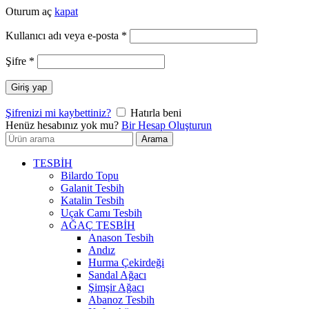
Oturum aç
kapat
Gerekli
Kullanıcı adı veya e-posta
*
Gerekli
Şifre
*
Giriş yap
Şifrenizi mi kaybettiniz?
Hatırla beni
Henüz hesabınız yok mu?
Bir Hesap Oluşturun
Arayın:
Arama
TESBİH
Bilardo Topu
Galanit Tesbih
Katalin Tesbih
Uçak Camı Tesbih
AĞAÇ TESBİH
Anason Tesbih
Andız
Hurma Çekirdeği
Sandal Ağacı
Şimşir Ağacı
Abanoz Tesbih