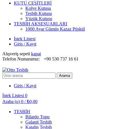
KUTU ÇEŞİTLERİ
Kolye Kutusu
Tesbih Kutusu
Yüzük Kutusu
TESBİH AKSESUARLARI
1000 Ayar Gümüş Kazaz Püskül
İstek Listesi
Giriş / Kayıt
Alışveriş sepeti
kapat
Telefon Numaramız:
+90 530 737 16 61
Arayın:
Arama
Giriş / Kayıt
İstek Listesi
0
Araba (
o
)
0
/
₺
0,00
TESBİH
Bilardo Topu
Galanit Tesbih
Katalin Tesbih