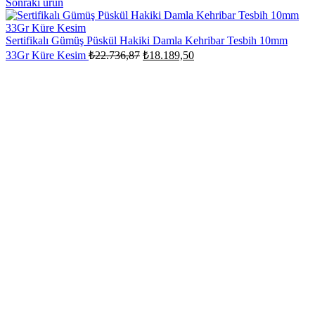
Sonraki ürün
Sertifikalı Gümüş Püskül Hakiki Damla Kehribar Tesbih 10mm
Orijinal
Şu
33Gr Küre Kesim
₺
22.736,87
₺
18.189,50
fiyat:
andaki
fiyat:
₺22.736,87.
₺18.189,50.