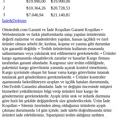
1
₺
19.990,00
₺
19.990,00
2
₺
10.364,26
₺
20.728,53
3
₺
7.046,94
₺
21.140,81
İade&Değişim
Ottotesbih.com Garanti ve İade Koşulları Garanti Koşulları •
Websitemizde ve farklı platformlarda satışı yapılan ürünlerimiz
değerli malzeme ve madenlerden yapılan, hassas işçilikli ve özel
ürünler olması sebebi ile; kırılma, kopma ve yanma gibi durumlar
için garantili değildir. • Tesbih ürünlerinin kullanım esnasında
sallanmaması veya yakılarak test edilmemesi gerekmetedir. • Ürünler
kargo aşamasında oluşabilecek zararlar ve hasarlar Kargo firması
tarafından garanti altındadır. Kargonuz size teslim edildiğinde,
paketinizi kargo görevlisinin yanında açarak kontrol etmelisiniz.
Kargo içerisinde oluşan bir hasar varsa kargo görevlisine tutanak
tutularak geri gönderilmesi gerekmektedir. • Ürünler kontroller
aşamasında farkedilmeyen ayıpları ve işçilik hataları durumunda,
OttoTesbih Garantisi altındadır. İade ve değişim öncesinde müşteri
hizmetleri yetkililerimize bilgi verip ürünleri bize kargo ile
göndermeniz gerekmektedir. Ayıplı ürün stok ve tedarik durmuna
göre hızlı bir şekilde değiştirilerek size gönderilecektir. Ürün İade
Koşulları • Sitemiz üzerinden almış olduğunuz ürünlerin ayıplı
çıkması durumunda 14 gün içinde, iade talebi doğrultusunda ürün/
ürünleri iade edebilirsiniz. Siparişinizi teslim aldığınız tarihten