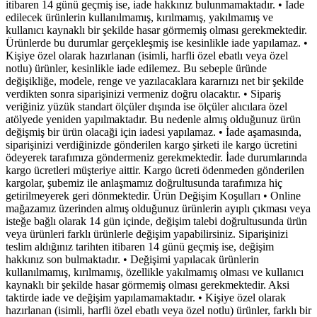
itibaren 14 günü geçmiş ise, iade hakkınız bulunmamaktadır. • İade
edilecek ürünlerin kullanılmamış, kırılmamış, yakılmamış ve
kullanıcı kaynaklı bir şekilde hasar görmemiş olması gerekmektedir.
Ürünlerde bu durumlar gerçekleşmiş ise kesinlikle iade yapılamaz. •
Kişiye özel olarak hazırlanan (isimli, harfli özel ebatlı veya özel
notlu) ürünler, kesinlikle iade edilemez. Bu sebeple üründe
değişikliğe, modele, renge ve yazılacaklara kararnızı net bir şekilde
verdikten sonra siparişinizi vermeniz doğru olacaktır. • Sipariş
veriğiniz yüzük standart ölçüler dışında ise ölçüler alıcılara özel
atölyede yeniden yapılmaktadır. Bu nedenle almış olduğunuz ürün
değişmiş bir ürün olacaği için iadesi yapılamaz. • İade aşamasında,
siparişinizi verdiğinizde gönderilen kargo şirketi ile kargo ücretini
ödeyerek tarafımıza göndermeniz gerekmektedir. İade durumlarında
kargo ücretleri müşteriye aittir. Kargo ücreti ödenmeden gönderilen
kargolar, şubemiz ile anlaşmamız doğrultusunda tarafımıza hiç
getirilmeyerek geri dönmektedir. Ürün Değişim Koşulları • Online
mağazamız üzerinden almış olduğunuz ürünlerin ayıplı çıkması veya
isteğe bağlı olarak 14 gün içinde, değişim talebi doğrultusunda ürün
veya ürünleri farklı ürünlerle değişim yapabilirsiniz. Siparişinizi
teslim aldığınız tarihten itibaren 14 günü geçmiş ise, değişim
hakkınız son bulmaktadır. • Değişimi yapılacak ürünlerin
kullanılmamış, kırılmamış, özellikle yakılmamış olması ve kullanıcı
kaynaklı bir şekilde hasar görmemiş olması gerekmektedir. Aksi
taktirde iade ve değişim yapılamamaktadır. • Kişiye özel olarak
hazırlanan (isimli, harfli özel ebatlı veya özel notlu) ürünler, farklı bir