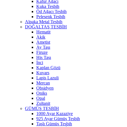
Kafur Ağacı
Kuka Tesbih
Öd Ağacı Tesbih
Pelesenk Tesbih
Alpaka Metal Tesbih
DOĞALTAŞ TESBİH
Hematit
Akik
Ametist
Ay Taşı
Firuze
His Taşı
İnci
Kaplan Gözü
Kuvars
Lapis Lazuli
Mercan
Obsidyen
Oniks
Opal
Zultanit
GÜMÜŞ TESBİH
1000 Ayar Kazaziye
925 Ayar Gümüş Tesbih
Taşlı Gümüş Tesbih