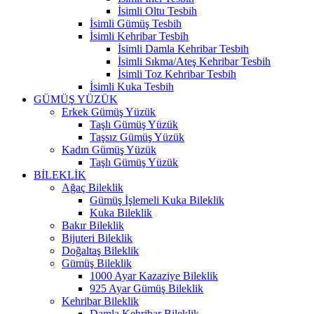
İsimli Oltu Tesbih
İsimli Gümüş Tesbih
İsimli Kehribar Tesbih
İsimli Damla Kehribar Tesbih
İsimli Sıkma/Ateş Kehribar Tesbih
İsimli Toz Kehribar Tesbih
İsimli Kuka Tesbih
GÜMÜŞ YÜZÜK
Erkek Gümüş Yüzük
Taşlı Gümüş Yüzük
Taşsız Gümüş Yüzük
Kadın Gümüş Yüzük
Taşlı Gümüş Yüzük
BİLEKLİK
Ağaç Bileklik
Gümüş İşlemeli Kuka Bileklik
Kuka Bileklik
Bakır Bileklik
Bijuteri Bileklik
Doğaltaş Bileklik
Gümüş Bileklik
1000 Ayar Kazaziye Bileklik
925 Ayar Gümüş Bileklik
Kehribar Bileklik
Damla Kehribar Bileklik