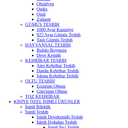
Obsidyen
Oniks
Opal
Zultanit
GÜMÜŞ TESBİH
1000 Ayar Kazaziye
925 Ayar Gümüş Tesbih
Taşlı Gümüş Tesbih
HAYVANSAL TESBİH
Bufalo Boynuzu
Deve Kemiği
KEHRİBAR TESBİH
Ateş Kehribar Tesbih
Damla Kehribar Tesbih
Sıkma Kehribar Tesbih
OLTU TESBİH
Erzurum Oltusu
Gürcistan Oltusu
TOZ KEHRİBAR
KİŞİYE ÖZEL İSİMLİ ÜRÜNLER
İsimli Bileklik
İsimli Tesbih
İsimli Devekemiği Tesbih
İsimli Doğaltaş Tesbih
İsimli İnci Tesbih