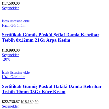
₺
17.500,00
Seçenekler
İstek listesine ekle
Hızlı Görünüm
Sertifikalı Gümüş Püskül Şeffaf Damla Kehribar
Tesbih 8x12mm 21Gr Arpa Kesim
₺
19.990,00
Seçenekler
-20%
İstek listesine ekle
Hızlı Görünüm
Sertifikalı Gümüş Püskül Hakiki Damla Kehribar
Tesbih 10mm 33Gr Küre Kesim
Orijinal
Şu
₺
22.736,87
₺
18.189,50
fiyat:
andaki
Seçenekler