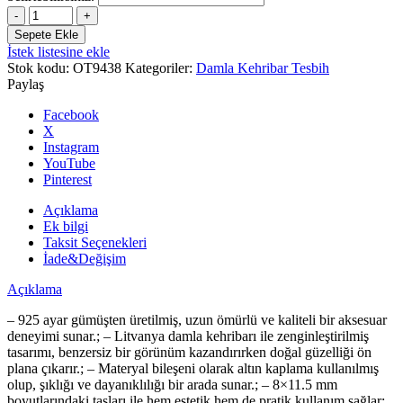
Sertifikalı
Gümüş
Sepete Ekle
Püskül
İstek listesine ekle
Litvanya
Stok kodu:
OT9438
Kategoriler:
Damla Kehribar Tesbih
Damla
Paylaş
Kehribar
Tesbih
Facebook
8x11.5mm
X
20Gr
Instagram
Arpa
YouTube
Kesim
Pinterest
adet
Açıklama
Ek bilgi
Taksit Seçenekleri
İade&Değişim
Açıklama
– 925 ayar gümüşten üretilmiş, uzun ömürlü ve kaliteli bir aksesuar
deneyimi sunar.; – Litvanya damla kehribarı ile zenginleştirilmiş
tasarımı, benzersiz bir görünüm kazandırırken doğal güzelliği ön
plana çıkarır.; – Materyal bileşeni olarak altın kaplama kullanılmış
olup, şıklığı ve dayanıklılığı bir arada sunar.; – 8×11.5 mm
boyutlarındaki taşları ile hem estetik hem de pratik kullanım sağlar;