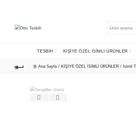
Telefon Numaramız:
+90 530 737 16 61
Arayın:
TESBİH
KİŞİYE ÖZEL İSİMLİ ÜRÜNLER
Ana Sayfa
KİŞİYE ÖZEL İSİMLİ ÜRÜNLER
İsimli 