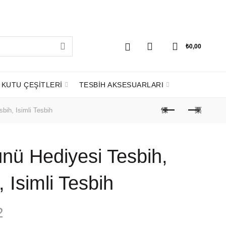
0
0
₺
0,00
KUTU ÇEŞİTLERİ
TESBİH AKSESUARLARI
sbih, Isimli Tesbih
ünü Hediyesi Tesbih,
, Isimli Tesbih
Şu
2