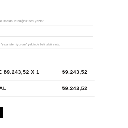
andaki
40.
fiyat:
zılmasını istediğiniz ismi yazın*
₺9.243,52.
*yazı istemiyorum* şeklinde belirtebilirsiniz.
 ₺
9.243,52
X 1
₺
9.243,52
AL
₺
9.243,52
sbih, Harfli Tesbih, Isimli Tesbih adet