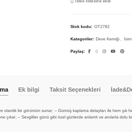
İstek listesine ekle
Stok kodu:
OT2782
Kategoriler:
Deve Kemiği
,
İsim
Paylaş
ama
Ek bilgi
Taksit Seçenekleri
İade&D
ve otantik bir görünüm sunar; – Gümüş kaplama detayları ile hem şık hem
öne çıkar; – Sevgililer günü gibi özel günlerde anlamlı ve anılarla dolu bi