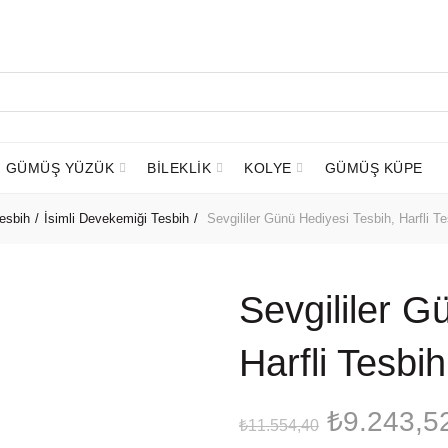
GÜMÜŞ YÜZÜK
BİLEKLİK
KOLYE
GÜMÜŞ KÜPE
Tesbih
İsimli Devekemiği Tesbih
Sevgililer Günü Hediyesi Tesbih, Harfli Te
Sevgililer G
-20%
Harfli Tesbih
Orijinal
₺
9.243,5
₺
11.554,40