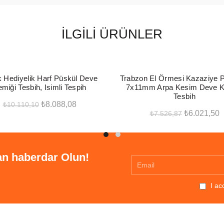
İLGILI ÜRÜNLER
-20%
 Hediyelik Harf Püskül Deve
Trabzon El Örmesi Kazaziye P
miği Tesbih, Isimli Tespih
7x11mm Arpa Kesim Deve K
Tesbih
Orijinal
Şu
₺
8.088,08
₺
10.110,10
Orijinal
Ş
₺
6.021,50
₺
7.526,87
fiyat:
andaki
Seçenekler
fiyat:
a
Sepete Ekle
₺10.110,10.
fiyat:
₺7.526,87.
f
₺8.088,08.
₺
an haberdar Olun!
I acc