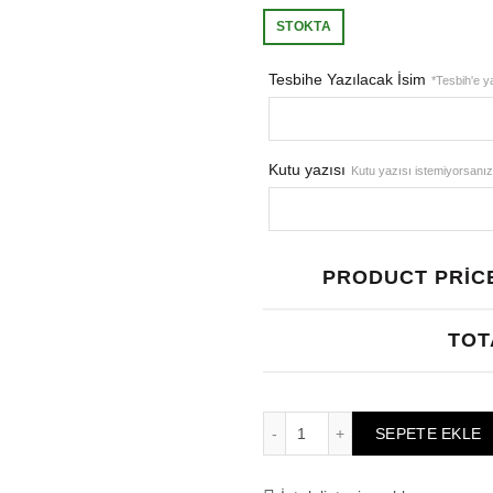
fiyat:
STOKTA
₺11.554,
Tesbihe Yazılacak İsim
*Tesbih'e ya
Kutu yazısı
Kutu yazısı istemiyorsanız 
PRODUCT PRICE
TOT
Sevgililer Günü Hediyesi Te
SEPETE EKLE