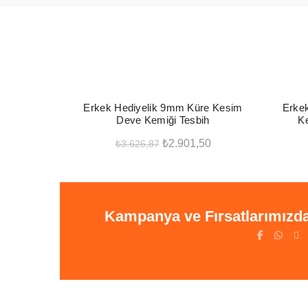
-20%
-20%
Erkek Hediyelik 9mm Küre Kesim
Erkek
Deve Kemiği Tesbih
Ke
Orijinal
Şu
₺
2.901,50
₺
3.626,87
fiyat:
andaki
Seçenekler
₺3.626,87.
fiyat:
₺2.901,50.
Kampanya ve Fırsatlarımızd