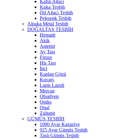
Kafur Ağacı
Kuka Tesbih
Öd Ağacı Tesbih
Pelesenk Tesbih
Alpaka Metal Tesbih
DOĞALTAŞ TESBİH
Hematit
Akik
Ametist
Ay Taşı
Firuze
His Taşı
İnci
Kaplan Gözü
Kuvars
Lapis Lazuli
Mercan
Obsidyen
Oniks
Opal
Zultanit
GÜMÜŞ TESBİH
1000 Ayar Kazaziye
925 Ayar Gümüş Tesbih
Taşlı Gümüş Tesbih