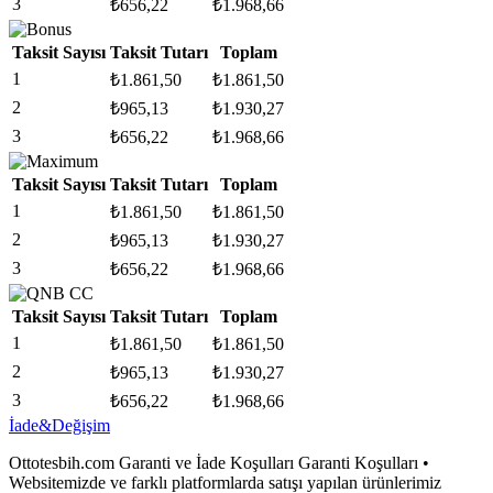
3
₺
656,22
₺
1.968,66
Taksit Sayısı
Taksit Tutarı
Toplam
1
₺
1.861,50
₺
1.861,50
2
₺
965,13
₺
1.930,27
3
₺
656,22
₺
1.968,66
Taksit Sayısı
Taksit Tutarı
Toplam
1
₺
1.861,50
₺
1.861,50
2
₺
965,13
₺
1.930,27
3
₺
656,22
₺
1.968,66
Taksit Sayısı
Taksit Tutarı
Toplam
1
₺
1.861,50
₺
1.861,50
2
₺
965,13
₺
1.930,27
3
₺
656,22
₺
1.968,66
İade&Değişim
Ottotesbih.com Garanti ve İade Koşulları Garanti Koşulları •
Websitemizde ve farklı platformlarda satışı yapılan ürünlerimiz