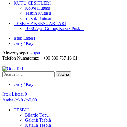
KUTU ÇEŞİTLERİ
Kolye Kutusu
Tesbih Kutusu
Yüzük Kutusu
TESBİH AKSESUARLARI
1000 Ayar Gümüş Kazaz Püskül
İstek Listesi
Giriş / Kayıt
Alışveriş sepeti
kapat
Telefon Numaramız:
+90 530 737 16 61
Arayın:
Arama
Giriş / Kayıt
İstek Listesi
0
Araba (
o
)
0
/
₺
0,00
TESBİH
Bilardo Topu
Galanit Tesbih
Katalin Tesbih