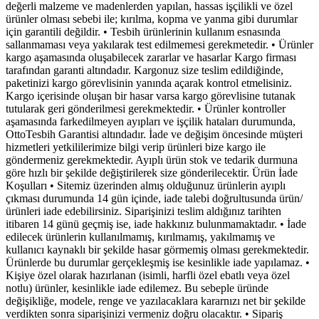
değerli malzeme ve madenlerden yapılan, hassas işçilikli ve özel
ürünler olması sebebi ile; kırılma, kopma ve yanma gibi durumlar
için garantili değildir. • Tesbih ürünlerinin kullanım esnasında
sallanmaması veya yakılarak test edilmemesi gerekmetedir. • Ürünler
kargo aşamasında oluşabilecek zararlar ve hasarlar Kargo firması
tarafından garanti altındadır. Kargonuz size teslim edildiğinde,
paketinizi kargo görevlisinin yanında açarak kontrol etmelisiniz.
Kargo içerisinde oluşan bir hasar varsa kargo görevlisine tutanak
tutularak geri gönderilmesi gerekmektedir. • Ürünler kontroller
aşamasında farkedilmeyen ayıpları ve işçilik hataları durumunda,
OttoTesbih Garantisi altındadır. İade ve değişim öncesinde müşteri
hizmetleri yetkililerimize bilgi verip ürünleri bize kargo ile
göndermeniz gerekmektedir. Ayıplı ürün stok ve tedarik durmuna
göre hızlı bir şekilde değiştirilerek size gönderilecektir. Ürün İade
Koşulları • Sitemiz üzerinden almış olduğunuz ürünlerin ayıplı
çıkması durumunda 14 gün içinde, iade talebi doğrultusunda ürün/
ürünleri iade edebilirsiniz. Siparişinizi teslim aldığınız tarihten
itibaren 14 günü geçmiş ise, iade hakkınız bulunmamaktadır. • İade
edilecek ürünlerin kullanılmamış, kırılmamış, yakılmamış ve
kullanıcı kaynaklı bir şekilde hasar görmemiş olması gerekmektedir.
Ürünlerde bu durumlar gerçekleşmiş ise kesinlikle iade yapılamaz. •
Kişiye özel olarak hazırlanan (isimli, harfli özel ebatlı veya özel
notlu) ürünler, kesinlikle iade edilemez. Bu sebeple üründe
değişikliğe, modele, renge ve yazılacaklara kararnızı net bir şekilde
verdikten sonra siparişinizi vermeniz doğru olacaktır. • Sipariş