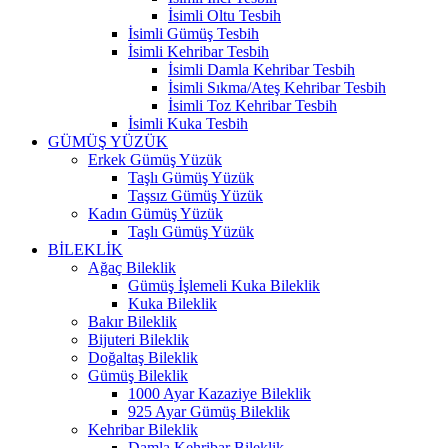
İsimli Oltu Tesbih
İsimli Gümüş Tesbih
İsimli Kehribar Tesbih
İsimli Damla Kehribar Tesbih
İsimli Sıkma/Ateş Kehribar Tesbih
İsimli Toz Kehribar Tesbih
İsimli Kuka Tesbih
GÜMÜŞ YÜZÜK
Erkek Gümüş Yüzük
Taşlı Gümüş Yüzük
Taşsız Gümüş Yüzük
Kadın Gümüş Yüzük
Taşlı Gümüş Yüzük
BİLEKLİK
Ağaç Bileklik
Gümüş İşlemeli Kuka Bileklik
Kuka Bileklik
Bakır Bileklik
Bijuteri Bileklik
Doğaltaş Bileklik
Gümüş Bileklik
1000 Ayar Kazaziye Bileklik
925 Ayar Gümüş Bileklik
Kehribar Bileklik
Damla Kehribar Bileklik