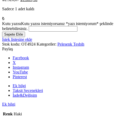
fiyat:
andaki
fiyat:
Sadece 1 adet kaldı
₺2.326,87.
₺1.861,50.
₺
Kutu yazısı
Kutu yazısı istemiyorsanız *yazı istemiyorum* şeklinde
belirtebilirsiniz.
Sistem
Sepete Ekle
Püskül
İstek listesine ekle
8.5mm
Stok kodu:
OT4924
Kategoriler:
Pelesenk Tesbih
Kokulu
Paylaş
Pelesenk
Ağacı,
Facebook
Küre
X
Kesim
Instagram
Pelesenk
YouTube
Tesbih
Pinterest
adet
Ek bilgi
Taksit Seçenekleri
İade&Değişim
Ek bilgi
Renk
Haki