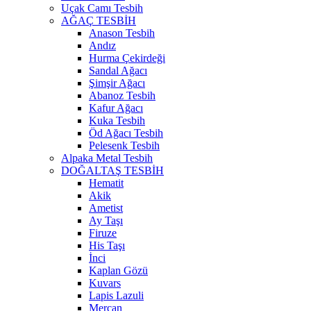
Uçak Camı Tesbih
AĞAÇ TESBİH
Anason Tesbih
Andız
Hurma Çekirdeği
Sandal Ağacı
Şimşir Ağacı
Abanoz Tesbih
Kafur Ağacı
Kuka Tesbih
Öd Ağacı Tesbih
Pelesenk Tesbih
Alpaka Metal Tesbih
DOĞALTAŞ TESBİH
Hematit
Akik
Ametist
Ay Taşı
Firuze
His Taşı
İnci
Kaplan Gözü
Kuvars
Lapis Lazuli
Mercan