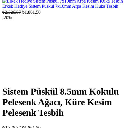
₺3.626,87.
₺2.901,5
Erkek Hediye Sistem Püskül 7x10mm Arpa Kesim Kuka Tesbih
Orijinal
Şu
₺
2.326,87
₺
1.861,50
fiyat:
andaki
-20%
fiyat:
₺2.326,87.
₺1.861,50.
Sistem Püskül 8.5mm Kokulu
Pelesenk Ağacı, Küre Kesim
Pelesenk Tesbih
Orijinal
Şu
₺
2.326,87
₺
1.861,50