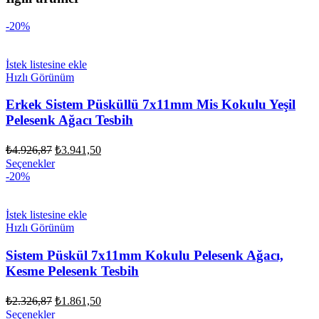
-20%
İstek listesine ekle
Hızlı Görünüm
Erkek Sistem Püsküllü 7x11mm Mis Kokulu Yeşil
Pelesenk Ağacı Tesbih
Orijinal
Şu
₺
4.926,87
₺
3.941,50
fiyat:
andaki
Seçenekler
fiyat:
₺4.926,87.
-20%
₺3.941,50.
İstek listesine ekle
Hızlı Görünüm
Sistem Püskül 7x11mm Kokulu Pelesenk Ağacı,
Kesme Pelesenk Tesbih
Orijinal
Şu
₺
2.326,87
₺
1.861,50
fiyat:
andaki
Seçenekler