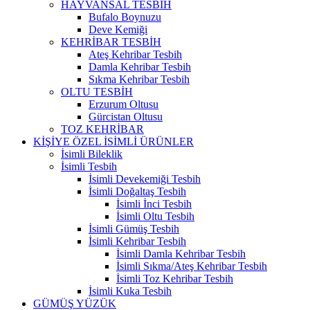
HAYVANSAL TESBİH
Bufalo Boynuzu
Deve Kemiği
KEHRİBAR TESBİH
Ateş Kehribar Tesbih
Damla Kehribar Tesbih
Sıkma Kehribar Tesbih
OLTU TESBİH
Erzurum Oltusu
Gürcistan Oltusu
TOZ KEHRİBAR
KİŞİYE ÖZEL İSİMLİ ÜRÜNLER
İsimli Bileklik
İsimli Tesbih
İsimli Devekemiği Tesbih
İsimli Doğaltaş Tesbih
İsimli İnci Tesbih
İsimli Oltu Tesbih
İsimli Gümüş Tesbih
İsimli Kehribar Tesbih
İsimli Damla Kehribar Tesbih
İsimli Sıkma/Ateş Kehribar Tesbih
İsimli Toz Kehribar Tesbih
İsimli Kuka Tesbih
GÜMÜŞ YÜZÜK