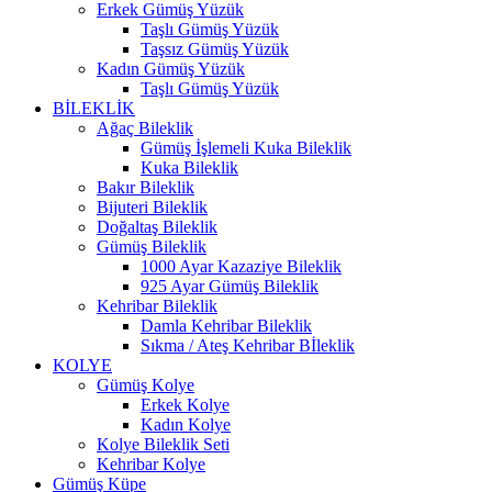
Erkek Gümüş Yüzük
Taşlı Gümüş Yüzük
Taşsız Gümüş Yüzük
Kadın Gümüş Yüzük
Taşlı Gümüş Yüzük
BİLEKLİK
Ağaç Bileklik
Gümüş İşlemeli Kuka Bileklik
Kuka Bileklik
Bakır Bileklik
Bijuteri Bileklik
Doğaltaş Bileklik
Gümüş Bileklik
1000 Ayar Kazaziye Bileklik
925 Ayar Gümüş Bileklik
Kehribar Bileklik
Damla Kehribar Bileklik
Sıkma / Ateş Kehribar Bİleklik
KOLYE
Gümüş Kolye
Erkek Kolye
Kadın Kolye
Kolye Bileklik Seti
Kehribar Kolye
Gümüş Küpe