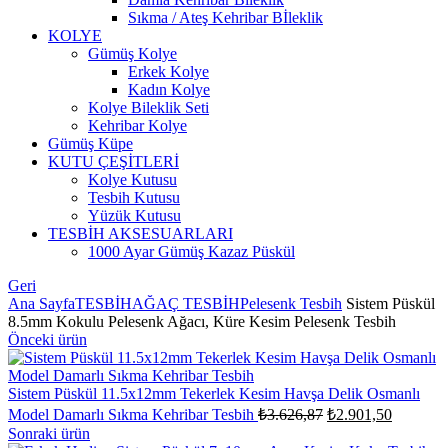
Sıkma / Ateş Kehribar Bİleklik
KOLYE
Gümüş Kolye
Erkek Kolye
Kadın Kolye
Kolye Bileklik Seti
Kehribar Kolye
Gümüş Küpe
KUTU ÇEŞİTLERİ
Kolye Kutusu
Tesbih Kutusu
Yüzük Kutusu
TESBİH AKSESUARLARI
1000 Ayar Gümüş Kazaz Püskül
Geri
Ana Sayfa
TESBİH
AĞAÇ TESBİH
Pelesenk Tesbih
Sistem Püskül
8.5mm Kokulu Pelesenk Ağacı, Küre Kesim Pelesenk Tesbih
Önceki ürün
Sistem Püskül 11.5x12mm Tekerlek Kesim Havşa Delik Osmanlı
Orijinal
Şu
Model Damarlı Sıkma Kehribar Tesbih
₺
3.626,87
₺
2.901,50
fiyat:
andaki
Sonraki ürün
fiyat: