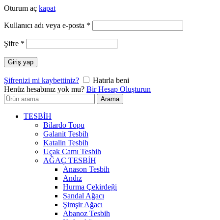
Oturum aç
kapat
Gerekli
Kullanıcı adı veya e-posta
*
Gerekli
Şifre
*
Giriş yap
Şifrenizi mi kaybettiniz?
Hatırla beni
Henüz hesabınız yok mu?
Bir Hesap Oluşturun
Arayın:
Arama
TESBİH
Bilardo Topu
Galanit Tesbih
Katalin Tesbih
Uçak Camı Tesbih
AĞAÇ TESBİH
Anason Tesbih
Andız
Hurma Çekirdeği
Sandal Ağacı
Şimşir Ağacı
Abanoz Tesbih