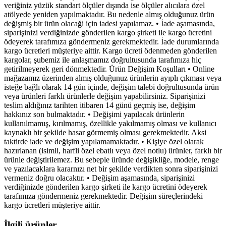
veriğiniz yüzük standart ölçüler dışında ise ölçüler alıcılara özel
atölyede yeniden yapılmaktadır. Bu nedenle almış olduğunuz ürün
değişmiş bir ürün olacaği için iadesi yapılamaz. • İade aşamasında,
siparişinizi verdiğinizde gönderilen kargo şirketi ile kargo ücretini
ödeyerek tarafımıza göndermeniz gerekmektedir. İade durumlarında
kargo ücretleri müşteriye aittir. Kargo ücreti ödenmeden gönderilen
kargolar, şubemiz ile anlaşmamız doğrultusunda tarafımıza hiç
getirilmeyerek geri dönmektedir. Ürün Değişim Koşulları • Online
mağazamız üzerinden almış olduğunuz ürünlerin ayıplı çıkması veya
isteğe bağlı olarak 14 gün içinde, değişim talebi doğrultusunda ürün
veya ürünleri farklı ürünlerle değişim yapabilirsiniz. Siparişinizi
teslim aldığınız tarihten itibaren 14 günü geçmiş ise, değişim
hakkınız son bulmaktadır. • Değişimi yapılacak ürünlerin
kullanılmamış, kırılmamış, özellikle yakılmamış olması ve kullanıcı
kaynaklı bir şekilde hasar görmemiş olması gerekmektedir. Aksi
taktirde iade ve değişim yapılamamaktadır. • Kişiye özel olarak
hazırlanan (isimli, harfli özel ebatlı veya özel notlu) ürünler, farklı bir
ürünle değiştirilemez. Bu sebeple üründe değişikliğe, modele, renge
ve yazılacaklara kararnızı net bir şekilde verdikten sonra siparişinizi
vermeniz doğru olacaktır. • Değişim aşamasında, siparişinizi
verdiğinizde gönderilen kargo şirketi ile kargo ücretini ödeyerek
tarafımıza göndermeniz gerekmektedir. Değişim süreçlerindeki
kargo ücretleri müşteriye aittir.
İlgili ürünler