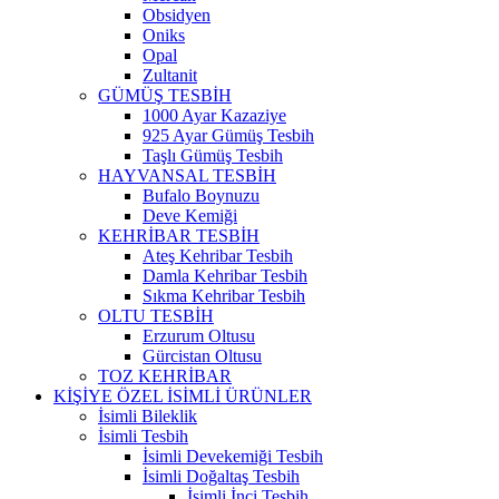
Obsidyen
Oniks
Opal
Zultanit
GÜMÜŞ TESBİH
1000 Ayar Kazaziye
925 Ayar Gümüş Tesbih
Taşlı Gümüş Tesbih
HAYVANSAL TESBİH
Bufalo Boynuzu
Deve Kemiği
KEHRİBAR TESBİH
Ateş Kehribar Tesbih
Damla Kehribar Tesbih
Sıkma Kehribar Tesbih
OLTU TESBİH
Erzurum Oltusu
Gürcistan Oltusu
TOZ KEHRİBAR
KİŞİYE ÖZEL İSİMLİ ÜRÜNLER
İsimli Bileklik
İsimli Tesbih
İsimli Devekemiği Tesbih
İsimli Doğaltaş Tesbih
İsimli İnci Tesbih