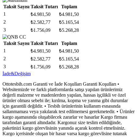
Taksit Sayısı
Taksit Tutarı
Toplam
1
₺
4.981,50
₺
4.981,50
2
₺
2.582,77
₺
5.165,54
3
₺
1.756,09
₺
5.268,28
Taksit Sayısı
Taksit Tutarı
Toplam
1
₺
4.981,50
₺
4.981,50
2
₺
2.582,77
₺
5.165,54
3
₺
1.756,09
₺
5.268,28
İade&Değişim
Ottotesbih.com Garanti ve İade Koşulları Garanti Koşulları •
Websitemizde ve farklı platformlarda satışı yapılan ürünlerimiz
değerli malzeme ve madenlerden yapılan, hassas işçilikli ve özel
ürünler olması sebebi ile; kırılma, kopma ve yanma gibi durumlar
için garantili değildir. • Tesbih ürünlerinin kullanım esnasında
sallanmaması veya yakılarak test edilmemesi gerekmetedir. • Ürünler
kargo aşamasında oluşabilecek zararlar ve hasarlar Kargo firması
tarafından garanti altındadır. Kargonuz size teslim edildiğinde,
paketinizi kargo görevlisinin yanında açarak kontrol etmelisiniz.
Kargo içerisinde oluşan bir hasar varsa kargo görevlisine tutanak