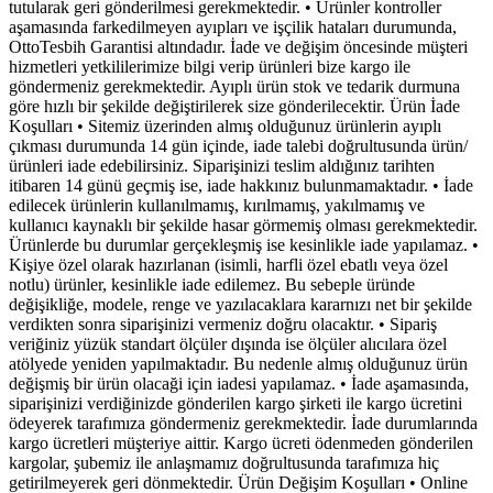
tutularak geri gönderilmesi gerekmektedir. • Ürünler kontroller
aşamasında farkedilmeyen ayıpları ve işçilik hataları durumunda,
OttoTesbih Garantisi altındadır. İade ve değişim öncesinde müşteri
hizmetleri yetkililerimize bilgi verip ürünleri bize kargo ile
göndermeniz gerekmektedir. Ayıplı ürün stok ve tedarik durmuna
göre hızlı bir şekilde değiştirilerek size gönderilecektir. Ürün İade
Koşulları • Sitemiz üzerinden almış olduğunuz ürünlerin ayıplı
çıkması durumunda 14 gün içinde, iade talebi doğrultusunda ürün/
ürünleri iade edebilirsiniz. Siparişinizi teslim aldığınız tarihten
itibaren 14 günü geçmiş ise, iade hakkınız bulunmamaktadır. • İade
edilecek ürünlerin kullanılmamış, kırılmamış, yakılmamış ve
kullanıcı kaynaklı bir şekilde hasar görmemiş olması gerekmektedir.
Ürünlerde bu durumlar gerçekleşmiş ise kesinlikle iade yapılamaz. •
Kişiye özel olarak hazırlanan (isimli, harfli özel ebatlı veya özel
notlu) ürünler, kesinlikle iade edilemez. Bu sebeple üründe
değişikliğe, modele, renge ve yazılacaklara kararnızı net bir şekilde
verdikten sonra siparişinizi vermeniz doğru olacaktır. • Sipariş
veriğiniz yüzük standart ölçüler dışında ise ölçüler alıcılara özel
atölyede yeniden yapılmaktadır. Bu nedenle almış olduğunuz ürün
değişmiş bir ürün olacaği için iadesi yapılamaz. • İade aşamasında,
siparişinizi verdiğinizde gönderilen kargo şirketi ile kargo ücretini
ödeyerek tarafımıza göndermeniz gerekmektedir. İade durumlarında
kargo ücretleri müşteriye aittir. Kargo ücreti ödenmeden gönderilen
kargolar, şubemiz ile anlaşmamız doğrultusunda tarafımıza hiç
getirilmeyerek geri dönmektedir. Ürün Değişim Koşulları • Online