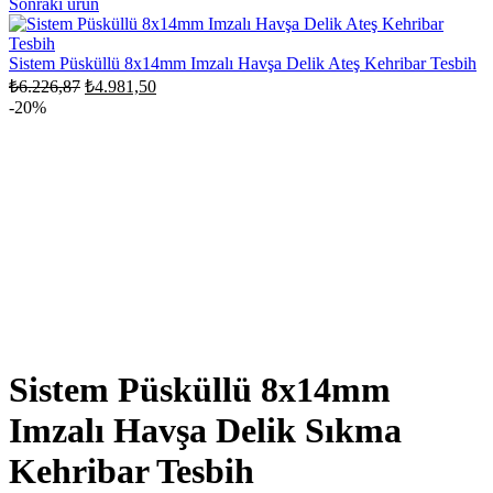
Sonraki ürün
fiyat:
₺7.526,87.
₺6.021,50.
Sistem Püsküllü 8x14mm Imzalı Havşa Delik Ateş Kehribar Tesbih
Orijinal
Şu
₺
6.226,87
₺
4.981,50
fiyat:
andaki
-20%
fiyat:
₺6.226,87.
₺4.981,50.
Sistem Püsküllü 8x14mm
Imzalı Havşa Delik Sıkma
Kehribar Tesbih