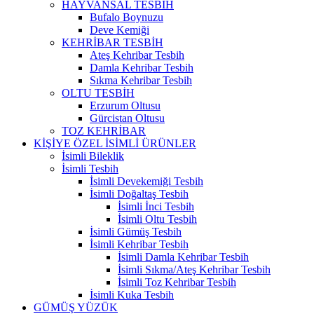
HAYVANSAL TESBİH
Bufalo Boynuzu
Deve Kemiği
KEHRİBAR TESBİH
Ateş Kehribar Tesbih
Damla Kehribar Tesbih
Sıkma Kehribar Tesbih
OLTU TESBİH
Erzurum Oltusu
Gürcistan Oltusu
TOZ KEHRİBAR
KİŞİYE ÖZEL İSİMLİ ÜRÜNLER
İsimli Bileklik
İsimli Tesbih
İsimli Devekemiği Tesbih
İsimli Doğaltaş Tesbih
İsimli İnci Tesbih
İsimli Oltu Tesbih
İsimli Gümüş Tesbih
İsimli Kehribar Tesbih
İsimli Damla Kehribar Tesbih
İsimli Sıkma/Ateş Kehribar Tesbih
İsimli Toz Kehribar Tesbih
İsimli Kuka Tesbih
GÜMÜŞ YÜZÜK