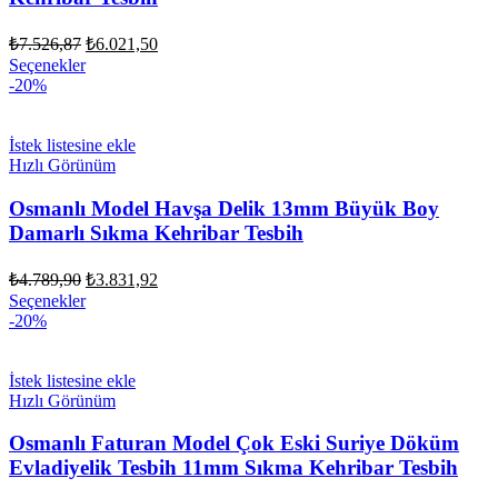
Orijinal
Şu
₺
7.526,87
₺
6.021,50
fiyat:
andaki
Seçenekler
fiyat:
₺7.526,87.
-20%
₺6.021,50.
İstek listesine ekle
Hızlı Görünüm
Osmanlı Model Havşa Delik 13mm Büyük Boy
Damarlı Sıkma Kehribar Tesbih
Orijinal
Şu
₺
4.789,90
₺
3.831,92
fiyat:
andaki
Seçenekler
fiyat:
₺4.789,90.
-20%
₺3.831,92.
İstek listesine ekle
Hızlı Görünüm
Osmanlı Faturan Model Çok Eski Suriye Döküm
Evladiyelik Tesbih 11mm Sıkma Kehribar Tesbih