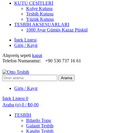
KUTU ÇEŞİTLERİ
Kolye Kutusu
Tesbih Kutusu
Yüzük Kutusu
TESBİH AKSESUARLARI
1000 Ayar Gümüş Kazaz Püskül
İstek Listesi
Giriş / Kayıt
Alışveriş sepeti
kapat
Telefon Numaramız:
+90 530 737 16 61
Arayın:
Arama
Giriş / Kayıt
İstek Listesi
0
Araba (
o
)
0
/
₺
0,00
TESBİH
Bilardo Topu
Galanit Tesbih
Katalin Tesbih