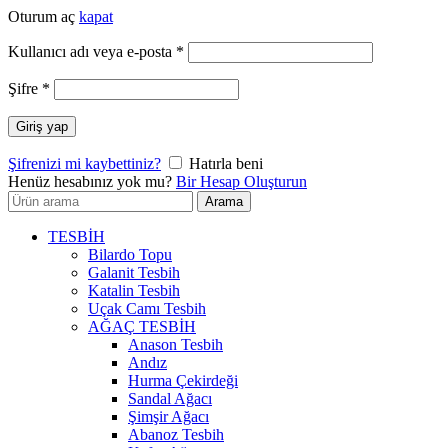
Oturum aç
kapat
Gerekli
Kullanıcı adı veya e-posta
*
Gerekli
Şifre
*
Giriş yap
Şifrenizi mi kaybettiniz?
Hatırla beni
Henüz hesabınız yok mu?
Bir Hesap Oluşturun
Arayın:
Arama
TESBİH
Bilardo Topu
Galanit Tesbih
Katalin Tesbih
Uçak Camı Tesbih
AĞAÇ TESBİH
Anason Tesbih
Andız
Hurma Çekirdeği
Sandal Ağacı
Şimşir Ağacı
Abanoz Tesbih