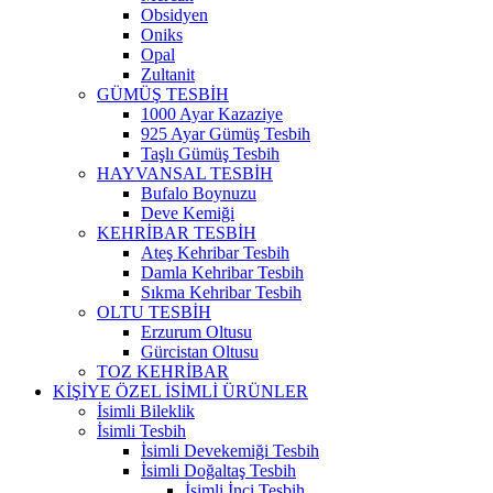
Obsidyen
Oniks
Opal
Zultanit
GÜMÜŞ TESBİH
1000 Ayar Kazaziye
925 Ayar Gümüş Tesbih
Taşlı Gümüş Tesbih
HAYVANSAL TESBİH
Bufalo Boynuzu
Deve Kemiği
KEHRİBAR TESBİH
Ateş Kehribar Tesbih
Damla Kehribar Tesbih
Sıkma Kehribar Tesbih
OLTU TESBİH
Erzurum Oltusu
Gürcistan Oltusu
TOZ KEHRİBAR
KİŞİYE ÖZEL İSİMLİ ÜRÜNLER
İsimli Bileklik
İsimli Tesbih
İsimli Devekemiği Tesbih
İsimli Doğaltaş Tesbih
İsimli İnci Tesbih