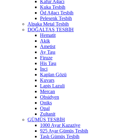
Kafur Ağacı
Kuka Tesbih
Öd Ağacı Tesbih
Pelesenk Tesbih
Alpaka Metal Tesbih
DOĞALTAŞ TESBİH
Hematit
Akik
Ametist
Ay Taşı
Firuze
His Taşı
İnci
Kaplan Gözü
Kuvars
Lapis Lazuli
Mercan
Obsidyen
Oniks
Opal
Zultanit
GÜMÜŞ TESBİH
1000 Ayar Kazaziye
925 Ayar Gümüş Tesbih
Taşlı Gümüş Tesbih