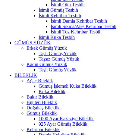
İsimli Oltu Tesbih
İsimli Gümüş Tesbih
İsimli Kehribar Tesbih
İsimli Damla Kehribar Tesbih
İsimli Sıkma/Ateş Kehribar Tesbih
İsimli Toz Kehribar Tesbih
İsimli Kuka Tesbih
GÜMÜŞ YÜZÜK
Erkek Gümüş Yüzük
Taşlı Gümüş Yüzük
Taşsız Gümüş Yüzük
Kadın Gümüş Yüzük
Taşlı Gümüş Yüzük
BİLEKLİK
Ağaç Bileklik
Gümüş İşlemeli Kuka Bileklik
Kuka Bileklik
Bakır Bileklik
Bijuteri Bileklik
Doğaltaş Bileklik
Gümüş Bileklik
1000 Ayar Kazaziye Bileklik
925 Ayar Gümüş Bileklik
Kehribar Bileklik
Damla Kehribar Bileklik