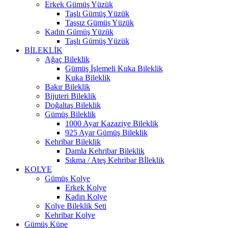
Erkek Gümüş Yüzük
Taşlı Gümüş Yüzük
Taşsız Gümüş Yüzük
Kadın Gümüş Yüzük
Taşlı Gümüş Yüzük
BİLEKLİK
Ağaç Bileklik
Gümüş İşlemeli Kuka Bileklik
Kuka Bileklik
Bakır Bileklik
Bijuteri Bileklik
Doğaltaş Bileklik
Gümüş Bileklik
1000 Ayar Kazaziye Bileklik
925 Ayar Gümüş Bileklik
Kehribar Bileklik
Damla Kehribar Bileklik
Sıkma / Ateş Kehribar Bİleklik
KOLYE
Gümüş Kolye
Erkek Kolye
Kadın Kolye
Kolye Bileklik Seti
Kehribar Kolye
Gümüş Küpe