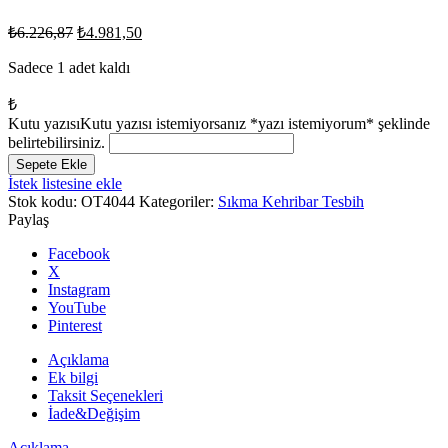
Orijinal
Şu
₺
6.226,87
₺
4.981,50
fiyat:
andaki
fiyat:
Sadece 1 adet kaldı
₺6.226,87.
₺4.981,50.
₺
Kutu yazısı
Kutu yazısı istemiyorsanız *yazı istemiyorum* şeklinde
belirtebilirsiniz.
Sistem
Sepete Ekle
Püsküllü
İstek listesine ekle
8x14mm
Stok kodu:
OT4044
Kategoriler:
Sıkma Kehribar Tesbih
Imzalı
Paylaş
Havşa
Delik
Facebook
Sıkma
X
Kehribar
Instagram
Tesbih
YouTube
adet
Pinterest
Açıklama
Ek bilgi
Taksit Seçenekleri
İade&Değişim
Açıklama