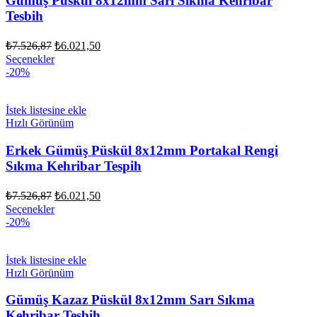
Gümüş Püskül 8x12mm Sarı Sıkma Kehribar
Tesbih
Orijinal
Şu
₺
7.526,87
₺
6.021,50
fiyat:
andaki
Seçenekler
fiyat:
₺7.526,87.
-20%
₺6.021,50.
İstek listesine ekle
Hızlı Görünüm
Erkek Gümüş Püskül 8x12mm Portakal Rengi
Sıkma Kehribar Tespih
Orijinal
Şu
₺
7.526,87
₺
6.021,50
fiyat:
andaki
Seçenekler
fiyat:
₺7.526,87.
-20%
₺6.021,50.
İstek listesine ekle
Hızlı Görünüm
Gümüş Kazaz Püskül 8x12mm Sarı Sıkma
Kehribar Tesbih