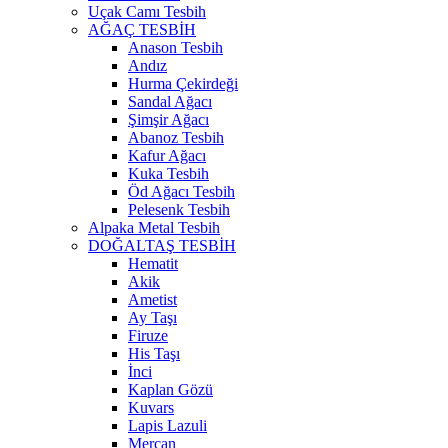
Uçak Camı Tesbih
AĞAÇ TESBİH
Anason Tesbih
Andız
Hurma Çekirdeği
Sandal Ağacı
Şimşir Ağacı
Abanoz Tesbih
Kafur Ağacı
Kuka Tesbih
Öd Ağacı Tesbih
Pelesenk Tesbih
Alpaka Metal Tesbih
DOĞALTAŞ TESBİH
Hematit
Akik
Ametist
Ay Taşı
Firuze
His Taşı
İnci
Kaplan Gözü
Kuvars
Lapis Lazuli
Mercan