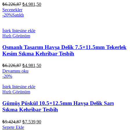
Orijinal
Şu
₺
6.226,87
₺
4.981,50
fiyat:
andaki
Seçenekler
fiyat:
₺6.226,87.
-20%
Satıldı
₺4.981,50.
İstek listesine ekle
Hızlı Görünüm
Osmanlı Tasarım Havşa Delik 7.5×11.5mm Tekerlek
Kesim Sıkma Kehribar Tesbih
Orijinal
Şu
₺
6.226,87
₺
4.981,50
fiyat:
andaki
Devamını oku
fiyat:
₺6.226,87.
-20%
₺4.981,50.
İstek listesine ekle
Hızlı Görünüm
Gümüş Püskül 10.5×12.5mm Havşa Delik Sarı
Sıkma Kehribar Tesbih
Orijinal
Şu
₺
9.424,87
₺
7.539,90
fiyat:
andaki
Sepete Ekle