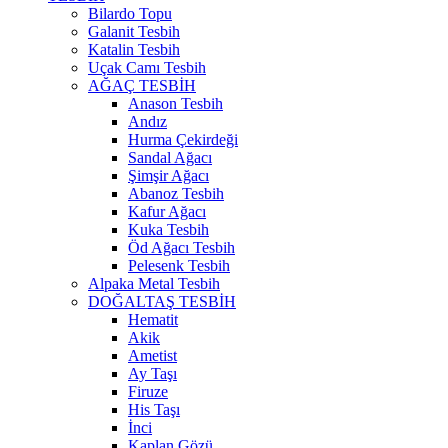
Bilardo Topu
Galanit Tesbih
Katalin Tesbih
Uçak Camı Tesbih
AĞAÇ TESBİH
Anason Tesbih
Andız
Hurma Çekirdeği
Sandal Ağacı
Şimşir Ağacı
Abanoz Tesbih
Kafur Ağacı
Kuka Tesbih
Öd Ağacı Tesbih
Pelesenk Tesbih
Alpaka Metal Tesbih
DOĞALTAŞ TESBİH
Hematit
Akik
Ametist
Ay Taşı
Firuze
His Taşı
İnci
Kaplan Gözü