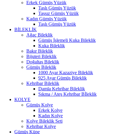
Erkek Gümüş Yüzük
Taşlı Gümüş Yüzük
Taşsız Gümüş Yüzük
Kadın Gümüş Yüzük
Taşlı Gümüş Yüzük
BİLEKLİK
Ağaç Bileklik
Gümüş İşlemeli Kuka Bileklik
Kuka Bileklik
Bakır Bileklik
Bijuteri Bileklik
Doğaltaş Bileklik
Gümüş Bileklik
1000 Ayar Kazaziye Bileklik
925 Ayar Gümüş Bileklik
Kehribar Bileklik
Damla Kehribar Bileklik
Sıkma / Ateş Kehribar Bİleklik
KOLYE
Gümüş Kolye
Erkek Kolye
Kadın Kolye
Kolye Bileklik Seti
Kehribar Kolye
Gümüş Küpe