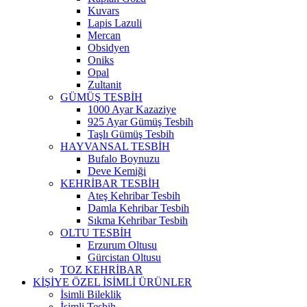
Kuvars
Lapis Lazuli
Mercan
Obsidyen
Oniks
Opal
Zultanit
GÜMÜŞ TESBİH
1000 Ayar Kazaziye
925 Ayar Gümüş Tesbih
Taşlı Gümüş Tesbih
HAYVANSAL TESBİH
Bufalo Boynuzu
Deve Kemiği
KEHRİBAR TESBİH
Ateş Kehribar Tesbih
Damla Kehribar Tesbih
Sıkma Kehribar Tesbih
OLTU TESBİH
Erzurum Oltusu
Gürcistan Oltusu
TOZ KEHRİBAR
KİŞİYE ÖZEL İSİMLİ ÜRÜNLER
İsimli Bileklik
İsimli Tesbih