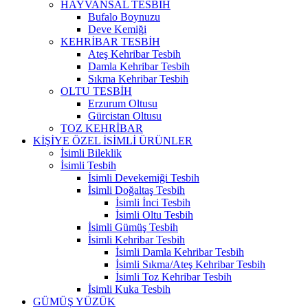
HAYVANSAL TESBİH
Bufalo Boynuzu
Deve Kemiği
KEHRİBAR TESBİH
Ateş Kehribar Tesbih
Damla Kehribar Tesbih
Sıkma Kehribar Tesbih
OLTU TESBİH
Erzurum Oltusu
Gürcistan Oltusu
TOZ KEHRİBAR
KİŞİYE ÖZEL İSİMLİ ÜRÜNLER
İsimli Bileklik
İsimli Tesbih
İsimli Devekemiği Tesbih
İsimli Doğaltaş Tesbih
İsimli İnci Tesbih
İsimli Oltu Tesbih
İsimli Gümüş Tesbih
İsimli Kehribar Tesbih
İsimli Damla Kehribar Tesbih
İsimli Sıkma/Ateş Kehribar Tesbih
İsimli Toz Kehribar Tesbih
İsimli Kuka Tesbih
GÜMÜŞ YÜZÜK