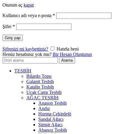
Oturum aç
kapat
Gerekli
Kullanıcı adı veya e-posta
*
Gerekli
Şifre
*
Giriş yap
Şifrenizi mi kaybettiniz?
Hatırla beni
Henüz hesabınız yok mu?
Bir Hesap Oluşturun
Arayın:
Arama
TESBİH
Bilardo Topu
Galanit Tesbih
Katalin Tesbih
Uçak Camı Tesbih
AĞAÇ TESBİH
Anason Tesbih
Andız
Hurma Çekirdeği
Sandal Ağacı
Şimşir Ağacı
Abanoz Tesbih