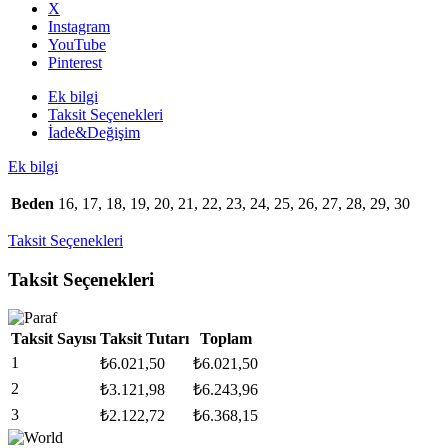
Gümüş
X
Yüzük
Instagram
adet
YouTube
Pinterest
Ek bilgi
Taksit Seçenekleri
İade&Değişim
Ek bilgi
Beden
16, 17, 18, 19, 20, 21, 22, 23, 24, 25, 26, 27, 28, 29, 30
Taksit Seçenekleri
Taksit Seçenekleri
Taksit Sayısı
Taksit Tutarı
Toplam
1
₺
6.021,50
₺
6.021,50
2
₺
3.121,98
₺
6.243,96
3
₺
2.122,72
₺
6.368,15