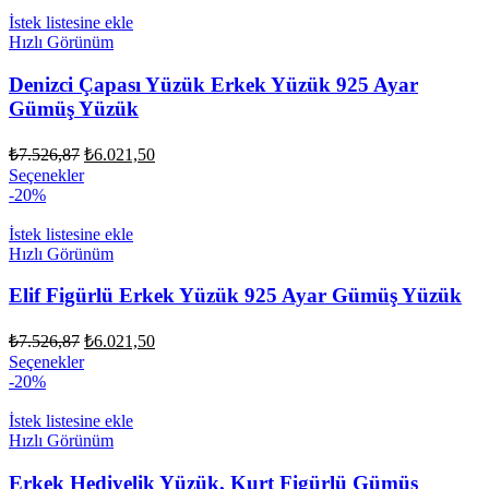
₺6.021,50.
birden
fazla
İstek listesine ekle
varyasyonu
Hızlı Görünüm
var.
Seçenekler
Denizci Çapası Yüzük Erkek Yüzük 925 Ayar
ürün
Gümüş Yüzük
sayfasından
seçilebilir
Orijinal
Şu
₺
7.526,87
₺
6.021,50
fiyat:
andaki
Bu
Seçenekler
fiyat:
₺7.526,87.
ürünün
-20%
₺6.021,50.
birden
fazla
İstek listesine ekle
varyasyonu
Hızlı Görünüm
var.
Seçenekler
Elif Figürlü Erkek Yüzük 925 Ayar Gümüş Yüzük
ürün
sayfasından
Orijinal
Şu
₺
7.526,87
₺
6.021,50
seçilebilir
fiyat:
andaki
Bu
Seçenekler
fiyat:
₺7.526,87.
ürünün
-20%
₺6.021,50.
birden
fazla
İstek listesine ekle
varyasyonu
Hızlı Görünüm
var.
Seçenekler
Erkek Hediyelik Yüzük, Kurt Figürlü Gümüş