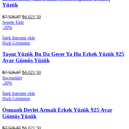
ürün
Yüzük
sayfasından
seçilebilir
Orijinal
Şu
₺
7.526,87
₺
6.021,50
fiyat:
andaki
Sepete Ekle
fiyat:
₺7.526,87.
-20%
₺6.021,50.
İstek listesine ekle
Hızlı Görünüm
Taşsız Yüzük Bu Da Geçer Ya Hu Erkek Yüzük 925
Ayar Gümüş Yüzük
Orijinal
Şu
₺
7.526,87
₺
6.021,50
fiyat:
andaki
Bu
Seçenekler
fiyat:
₺7.526,87.
ürünün
-20%
₺6.021,50.
birden
fazla
İstek listesine ekle
varyasyonu
Hızlı Görünüm
var.
Seçenekler
Osmanlı Devlet Armalı Erkek Yüzük 925 Ayar
ürün
Gümüş Yüzük
sayfasından
seçilebilir
Orijinal
Şu
₺
7.526,87
₺
6.021,50