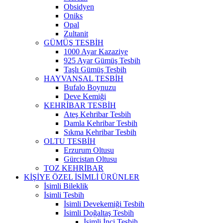
Obsidyen
Oniks
Opal
Zultanit
GÜMÜŞ TESBİH
1000 Ayar Kazaziye
925 Ayar Gümüş Tesbih
Taşlı Gümüş Tesbih
HAYVANSAL TESBİH
Bufalo Boynuzu
Deve Kemiği
KEHRİBAR TESBİH
Ateş Kehribar Tesbih
Damla Kehribar Tesbih
Sıkma Kehribar Tesbih
OLTU TESBİH
Erzurum Oltusu
Gürcistan Oltusu
TOZ KEHRİBAR
KİŞİYE ÖZEL İSİMLİ ÜRÜNLER
İsimli Bileklik
İsimli Tesbih
İsimli Devekemiği Tesbih
İsimli Doğaltaş Tesbih
İsimli İnci Tesbih