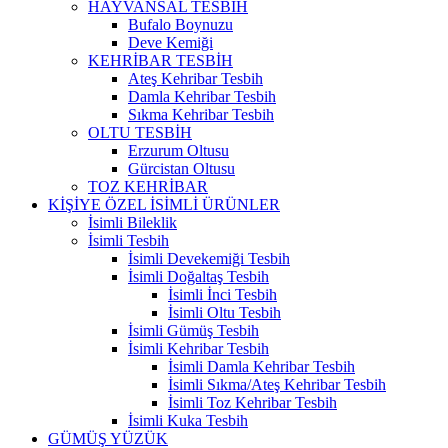
HAYVANSAL TESBİH
Bufalo Boynuzu
Deve Kemiği
KEHRİBAR TESBİH
Ateş Kehribar Tesbih
Damla Kehribar Tesbih
Sıkma Kehribar Tesbih
OLTU TESBİH
Erzurum Oltusu
Gürcistan Oltusu
TOZ KEHRİBAR
KİŞİYE ÖZEL İSİMLİ ÜRÜNLER
İsimli Bileklik
İsimli Tesbih
İsimli Devekemiği Tesbih
İsimli Doğaltaş Tesbih
İsimli İnci Tesbih
İsimli Oltu Tesbih
İsimli Gümüş Tesbih
İsimli Kehribar Tesbih
İsimli Damla Kehribar Tesbih
İsimli Sıkma/Ateş Kehribar Tesbih
İsimli Toz Kehribar Tesbih
İsimli Kuka Tesbih
GÜMÜŞ YÜZÜK