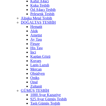
Kafur Ağacı
Kuka Tesbih
Öd Ağacı Tesbih
Pelesenk Tesbih
Alpaka Metal Tesbih
DOĞALTAŞ TESBİH
Hematit
Akik
Ametist
Ay Taşı
Firuze
His Taşı
İnci
Kaplan Gözü
Kuvars
Lapis Lazuli
Mercan
Obsidyen
Oniks
Opal
Zultanit
GÜMÜŞ TESBİH
1000 Ayar Kazaziye
925 Ayar Gümüş Tesbih
Taşlı Gümüş Tesbih