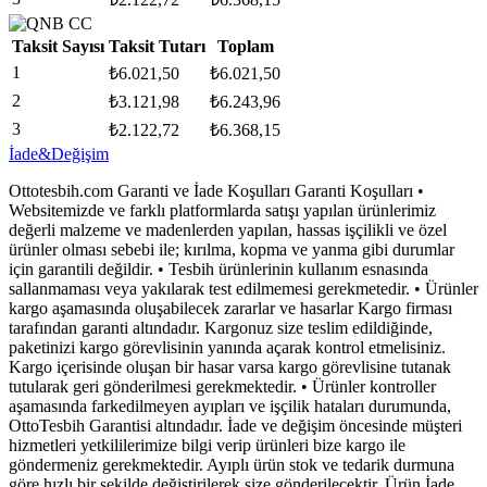
Taksit Sayısı
Taksit Tutarı
Toplam
1
₺
6.021,50
₺
6.021,50
2
₺
3.121,98
₺
6.243,96
3
₺
2.122,72
₺
6.368,15
İade&Değişim
Ottotesbih.com Garanti ve İade Koşulları Garanti Koşulları •
Websitemizde ve farklı platformlarda satışı yapılan ürünlerimiz
değerli malzeme ve madenlerden yapılan, hassas işçilikli ve özel
ürünler olması sebebi ile; kırılma, kopma ve yanma gibi durumlar
için garantili değildir. • Tesbih ürünlerinin kullanım esnasında
sallanmaması veya yakılarak test edilmemesi gerekmetedir. • Ürünler
kargo aşamasında oluşabilecek zararlar ve hasarlar Kargo firması
tarafından garanti altındadır. Kargonuz size teslim edildiğinde,
paketinizi kargo görevlisinin yanında açarak kontrol etmelisiniz.
Kargo içerisinde oluşan bir hasar varsa kargo görevlisine tutanak
tutularak geri gönderilmesi gerekmektedir. • Ürünler kontroller
aşamasında farkedilmeyen ayıpları ve işçilik hataları durumunda,
OttoTesbih Garantisi altındadır. İade ve değişim öncesinde müşteri
hizmetleri yetkililerimize bilgi verip ürünleri bize kargo ile
göndermeniz gerekmektedir. Ayıplı ürün stok ve tedarik durmuna
göre hızlı bir şekilde değiştirilerek size gönderilecektir. Ürün İade