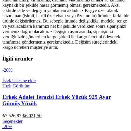
kaynaklı bir şekilde hasar görmemiş olması gerekmektedir. Aksi
taktirde iade ve değişim yapılamamaktadır. • Kişiye özel olarak
hazırlanan (isimli, harfli özel ebatlı veya özel notlu) ürünler, farklı bir
ürünle değiştirilemez. Bu sebeple üründe değişikliğe, modele, renge
ve yazılacaklara kararnızı net bir şekilde verdikten sonra siparişinizi
vermeniz doğru olacaktır. • Değişim aşamasında, siparişinizi
verdiğinizde gönderilen kargo şirketi ile kargo ücretini ödeyerek
tarafımıza göndermeniz gerekmektedir. Değişim süreçlerindeki
kargo ücretleri müşteriye aittir.
İlgili ürünler
-20%
İstek listesine ekle
Hızlı Görünüm
Erkek Adalet Terazisi Erkek Yüzük 925 Ayar
Gümüş Yüzük
Orijinal
Şu
₺
7.526,87
₺
6.021,50
fiyat:
andaki
Bu
Seçenekler
fiyat:
₺7.526,87.
ürünün
-20%