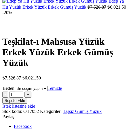
₺7.526,87.
Edep Ya
₺6.021,50.
Orijinal
Ş
Hu Yüzük Erkek Yüzük Erkek Gümüş Yüzük
₺
7.526,87
₺
6.021,50
fiyat:
a
-20%
fi
₺7.526,87.
₺
Teşkilat-ı Mahsusa Yüzük
Erkek Yüzük Erkek Gümüş
Yüzük
Orijinal
Şu
₺
7.526,87
₺
6.021,50
fiyat:
andaki
fiyat:
₺7.526,87.
Beden
Temizle
₺6.021,50.
Teşkilat-
ı
Sepete Ekle
Mahsusa
İstek listesine ekle
Yüzük
Stok kodu:
OT7052
Kategoriler:
Taşsız Gümüş Yüzük
Erkek
Paylaş
Yüzük
Erkek
Facebook