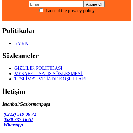
fazla
varyasyonu
I accept the privacy policy
var.
Seçenekler
ürün
sayfasından
Politikalar
seçilebilir
KVKK
Sözleşmeler
GİZLİLİK POLİTİKASI
MESAFELİ SATIŞ SÖZLEŞMESİ
TESLİMAT VE İADE KOŞULLARI
İletişim
İstanbul/Gaziosmanpaşa
(0212) 519 06 72
0530 737 16 61
Whatsapp