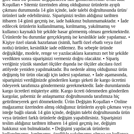
Koşulları • Sitemiz üzerinden almış olduğunuz ürünlerin ayıplı
çıkması durumunda 14 gün içinde, iade talebi doğrultusunda ürün/
ürünleri iade edebilirsiniz. Siparişinizi teslim aldığınız tarihten
itibaren 14 günü geçmiş ise, iade hakkınız bulunmamaktadır. • İade
edilecek ürünlerin kullanılmamış, kırılmamış, yakılmamış ve
kullanıcı kaynaklı bir şekilde hasar görmemiş olması gerekmektedir.
Ürünlerde bu durumlar gerçekleşmiş ise kesinlikle iade yapılamaz. •
Kişiye özel olarak hazırlanan (isimli, harfli özel ebatlı veya özel
notlu) ürünler, kesinlikle iade edilemez. Bu sebeple üründe
değişikliğe, modele, renge ve yazılacaklara kararnızı net bir şekilde
verdikten sonra siparişinizi vermeniz doğru olacaktır. • Sipariş
veriğiniz yüzük standart ölçüler dışında ise ölçüler alıcılara özel
atölyede yeniden yapılmaktadır. Bu nedenle almış olduğunuz ürün
değişmiş bir ürün olacaği için iadesi yapılamaz. • İade aşamasında,
siparişinizi verdiğinizde gönderilen kargo şirketi ile kargo ücretini
ödeyerek tarafımıza göndermeniz gerekmektedir. İade durumlarında
kargo ücretleri müşteriye aittir. Kargo ücreti ödenmeden gönderilen
kargolar, şubemiz ile anlaşmamız doğrultusunda tarafımıza hiç
getirilmeyerek geri dönmektedir. Ürün Değişim Koşulları • Online
mağazamız üzerinden almış olduğunuz ürünlerin ayıplı çıkması veya
isteğe bağlı olarak 14 gün içinde, değişim talebi doğrultusunda ürün
veya ürünleri farklı ürünlerle değişim yapabilirsiniz. Siparişinizi
teslim aldığınız tarihten itibaren 14 günü geçmiş ise, değişim
hakkınız son bulmaktadır. • Değişimi yapılacak ürünlerin
kullanılmamış, kırılmamış, özellikle yakılmamış olması ve kullanıcı