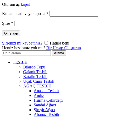
Oturum aç
kapat
Gerekli
Kullanıcı adı veya e-posta
*
Gerekli
Şifre
*
Giriş yap
Şifrenizi mi kaybettiniz?
Hatırla beni
Henüz hesabınız yok mu?
Bir Hesap Oluşturun
Arayın:
Arama
TESBİH
Bilardo Topu
Galanit Tesbih
Katalin Tesbih
Uçak Camı Tesbih
AĞAÇ TESBİH
Anason Tesbih
Andız
Hurma Çekirdeği
Sandal Ağacı
Şimşir Ağacı
Abanoz Tesbih