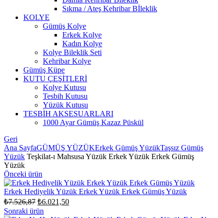
Sıkma / Ateş Kehribar Bİleklik
KOLYE
Gümüş Kolye
Erkek Kolye
Kadın Kolye
Kolye Bileklik Seti
Kehribar Kolye
Gümüş Küpe
KUTU ÇEŞİTLERİ
Kolye Kutusu
Tesbih Kutusu
Yüzük Kutusu
TESBİH AKSESUARLARI
1000 Ayar Gümüş Kazaz Püskül
Geri
Ana Sayfa
GÜMÜŞ YÜZÜK
Erkek Gümüş Yüzük
Taşsız Gümüş
Yüzük
Teşkilat-ı Mahsusa Yüzük Erkek Yüzük Erkek Gümüş
Yüzük
Önceki ürün
Erkek Hediyelik Yüzük Erkek Yüzük Erkek Gümüş Yüzük
Orijinal
Şu
₺
7.526,87
₺
6.021,50
fiyat:
andaki
Sonraki ürün
fiyat: