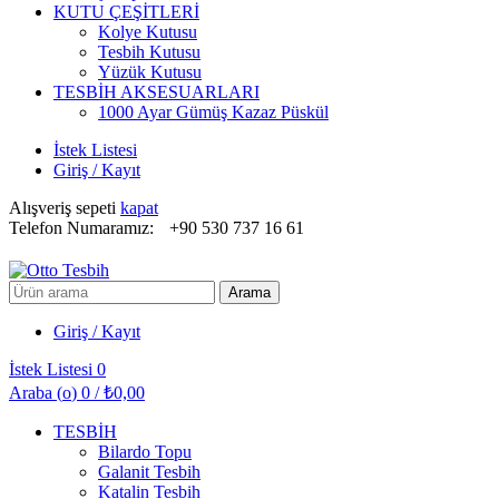
KUTU ÇEŞİTLERİ
Kolye Kutusu
Tesbih Kutusu
Yüzük Kutusu
TESBİH AKSESUARLARI
1000 Ayar Gümüş Kazaz Püskül
İstek Listesi
Giriş / Kayıt
Alışveriş sepeti
kapat
Telefon Numaramız:
+90 530 737 16 61
Arayın:
Arama
Giriş / Kayıt
İstek Listesi
0
Araba (
o
)
0
/
₺
0,00
TESBİH
Bilardo Topu
Galanit Tesbih
Katalin Tesbih