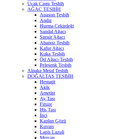
Uçak Camı Tesbih
AĞAÇ TESBİH
Anason Tesbih
Andız
Hurma Çekirdeği
Sandal Ağacı
Şimşir Ağacı
Abanoz Tesbih
Kafur Ağacı
Kuka Tesbih
Öd Ağacı Tesbih
Pelesenk Tesbih
Alpaka Metal Tesbih
DOĞALTAŞ TESBİH
Hematit
Akik
Ametist
Ay Taşı
Firuze
His Taşı
İnci
Kaplan Gözü
Kuvars
Lapis Lazuli
Mercan