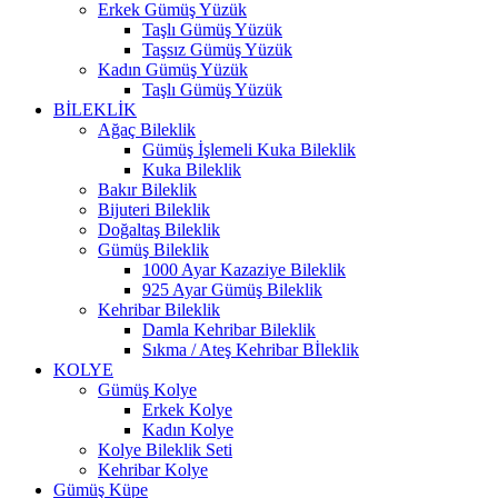
Erkek Gümüş Yüzük
Taşlı Gümüş Yüzük
Taşsız Gümüş Yüzük
Kadın Gümüş Yüzük
Taşlı Gümüş Yüzük
BİLEKLİK
Ağaç Bileklik
Gümüş İşlemeli Kuka Bileklik
Kuka Bileklik
Bakır Bileklik
Bijuteri Bileklik
Doğaltaş Bileklik
Gümüş Bileklik
1000 Ayar Kazaziye Bileklik
925 Ayar Gümüş Bileklik
Kehribar Bileklik
Damla Kehribar Bileklik
Sıkma / Ateş Kehribar Bİleklik
KOLYE
Gümüş Kolye
Erkek Kolye
Kadın Kolye
Kolye Bileklik Seti
Kehribar Kolye
Gümüş Küpe