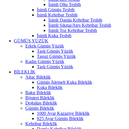
İsimli Oltu Tesbih
İsimli Gümüş Tesbih
İsimli Kehribar Tesbih
İsimli Damla Kehribar Tesbih
İsimli Sıkma/Ateş Kehribar Tesbih
İsimli Toz Kehribar Tesbih
İsimli Kuka Tesbih
GÜMÜŞ YÜZÜK
Erkek Gümüş Yüzük
Taşlı Gümüş Yüzük
Taşsız Gümüş Yüzük
Kadın Gümüş Yüzük
Taşlı Gümüş Yüzük
BİLEKLİK
Ağaç Bileklik
Gümüş İşlemeli Kuka Bileklik
Kuka Bileklik
Bakır Bileklik
Bijuteri Bileklik
Doğaltaş Bileklik
Gümüş Bileklik
1000 Ayar Kazaziye Bileklik
925 Ayar Gümüş Bileklik
Kehribar Bileklik
Damla Kehribar Bileklik