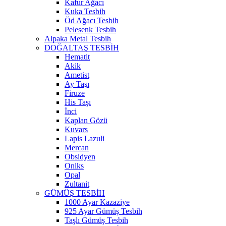
Kafur Ağacı
Kuka Tesbih
Öd Ağacı Tesbih
Pelesenk Tesbih
Alpaka Metal Tesbih
DOĞALTAŞ TESBİH
Hematit
Akik
Ametist
Ay Taşı
Firuze
His Taşı
İnci
Kaplan Gözü
Kuvars
Lapis Lazuli
Mercan
Obsidyen
Oniks
Opal
Zultanit
GÜMÜŞ TESBİH
1000 Ayar Kazaziye
925 Ayar Gümüş Tesbih
Taşlı Gümüş Tesbih