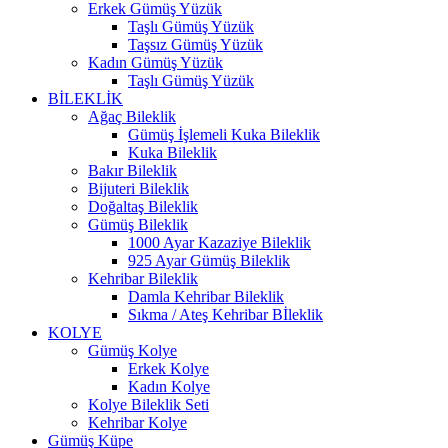
Erkek Gümüş Yüzük
Taşlı Gümüş Yüzük
Taşsız Gümüş Yüzük
Kadın Gümüş Yüzük
Taşlı Gümüş Yüzük
BİLEKLİK
Ağaç Bileklik
Gümüş İşlemeli Kuka Bileklik
Kuka Bileklik
Bakır Bileklik
Bijuteri Bileklik
Doğaltaş Bileklik
Gümüş Bileklik
1000 Ayar Kazaziye Bileklik
925 Ayar Gümüş Bileklik
Kehribar Bileklik
Damla Kehribar Bileklik
Sıkma / Ateş Kehribar Bİleklik
KOLYE
Gümüş Kolye
Erkek Kolye
Kadın Kolye
Kolye Bileklik Seti
Kehribar Kolye
Gümüş Küpe