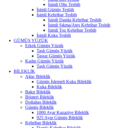
İsimli Oltu Tesbih
İsimli Gümüş Tesbih
İsimli Kehribar Tesbih
İsimli Damla Kehribar Tesbih
İsimli Sıkma/Ateş Kehribar Tesbih
İsimli Toz Kehribar Tesbih
İsimli Kuka Tesbih
GÜMÜŞ YÜZÜK
Erkek Gümüş Yüzük
Taşlı Gümüş Yüzük
Taşsız Gümüş Yüzük
Kadın Gümüş Yüzük
Taşlı Gümüş Yüzük
BİLEKLİK
Ağaç Bileklik
Gümüş İşlemeli Kuka Bileklik
Kuka Bileklik
Bakır Bileklik
Bijuteri Bileklik
Doğaltaş Bileklik
Gümüş Bileklik
1000 Ayar Kazaziye Bileklik
925 Ayar Gümüş Bileklik
Kehribar Bileklik
Damla Kehribar Bileklik