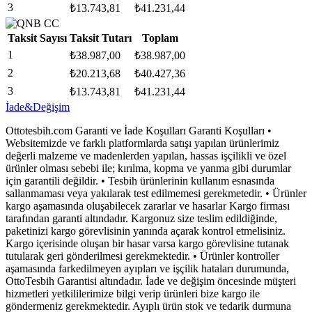
3
₺
13.743,81
₺
41.231,44
Taksit Sayısı
Taksit Tutarı
Toplam
1
₺
38.987,00
₺
38.987,00
2
₺
20.213,68
₺
40.427,36
3
₺
13.743,81
₺
41.231,44
İade&Değişim
Ottotesbih.com Garanti ve İade Koşulları Garanti Koşulları •
Websitemizde ve farklı platformlarda satışı yapılan ürünlerimiz
değerli malzeme ve madenlerden yapılan, hassas işçilikli ve özel
ürünler olması sebebi ile; kırılma, kopma ve yanma gibi durumlar
için garantili değildir. • Tesbih ürünlerinin kullanım esnasında
sallanmaması veya yakılarak test edilmemesi gerekmetedir. • Ürünler
kargo aşamasında oluşabilecek zararlar ve hasarlar Kargo firması
tarafından garanti altındadır. Kargonuz size teslim edildiğinde,
paketinizi kargo görevlisinin yanında açarak kontrol etmelisiniz.
Kargo içerisinde oluşan bir hasar varsa kargo görevlisine tutanak
tutularak geri gönderilmesi gerekmektedir. • Ürünler kontroller
aşamasında farkedilmeyen ayıpları ve işçilik hataları durumunda,
OttoTesbih Garantisi altındadır. İade ve değişim öncesinde müşteri
hizmetleri yetkililerimize bilgi verip ürünleri bize kargo ile
göndermeniz gerekmektedir. Ayıplı ürün stok ve tedarik durmuna