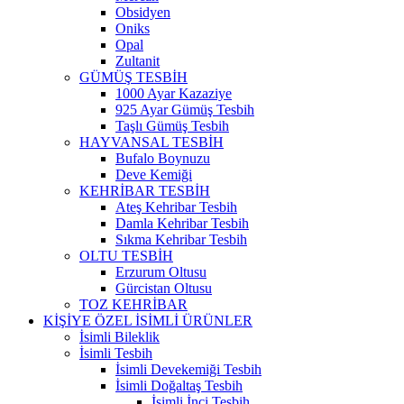
Obsidyen
Oniks
Opal
Zultanit
GÜMÜŞ TESBİH
1000 Ayar Kazaziye
925 Ayar Gümüş Tesbih
Taşlı Gümüş Tesbih
HAYVANSAL TESBİH
Bufalo Boynuzu
Deve Kemiği
KEHRİBAR TESBİH
Ateş Kehribar Tesbih
Damla Kehribar Tesbih
Sıkma Kehribar Tesbih
OLTU TESBİH
Erzurum Oltusu
Gürcistan Oltusu
TOZ KEHRİBAR
KİŞİYE ÖZEL İSİMLİ ÜRÜNLER
İsimli Bileklik
İsimli Tesbih
İsimli Devekemiği Tesbih
İsimli Doğaltaş Tesbih
İsimli İnci Tesbih