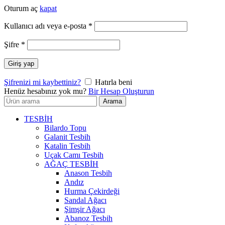
Oturum aç
kapat
Gerekli
Kullanıcı adı veya e-posta
*
Gerekli
Şifre
*
Giriş yap
Şifrenizi mi kaybettiniz?
Hatırla beni
Henüz hesabınız yok mu?
Bir Hesap Oluşturun
Arayın:
Arama
TESBİH
Bilardo Topu
Galanit Tesbih
Katalin Tesbih
Uçak Camı Tesbih
AĞAÇ TESBİH
Anason Tesbih
Andız
Hurma Çekirdeği
Sandal Ağacı
Şimşir Ağacı
Abanoz Tesbih