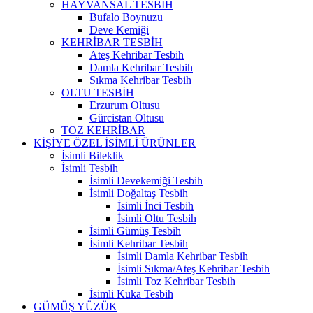
HAYVANSAL TESBİH
Bufalo Boynuzu
Deve Kemiği
KEHRİBAR TESBİH
Ateş Kehribar Tesbih
Damla Kehribar Tesbih
Sıkma Kehribar Tesbih
OLTU TESBİH
Erzurum Oltusu
Gürcistan Oltusu
TOZ KEHRİBAR
KİŞİYE ÖZEL İSİMLİ ÜRÜNLER
İsimli Bileklik
İsimli Tesbih
İsimli Devekemiği Tesbih
İsimli Doğaltaş Tesbih
İsimli İnci Tesbih
İsimli Oltu Tesbih
İsimli Gümüş Tesbih
İsimli Kehribar Tesbih
İsimli Damla Kehribar Tesbih
İsimli Sıkma/Ateş Kehribar Tesbih
İsimli Toz Kehribar Tesbih
İsimli Kuka Tesbih
GÜMÜŞ YÜZÜK