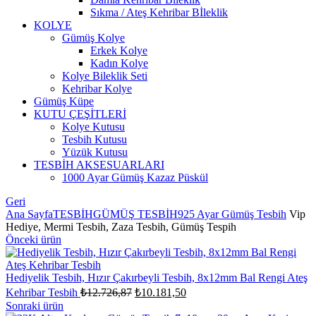
Sıkma / Ateş Kehribar Bİleklik
KOLYE
Gümüş Kolye
Erkek Kolye
Kadın Kolye
Kolye Bileklik Seti
Kehribar Kolye
Gümüş Küpe
KUTU ÇEŞİTLERİ
Kolye Kutusu
Tesbih Kutusu
Yüzük Kutusu
TESBİH AKSESUARLARI
1000 Ayar Gümüş Kazaz Püskül
Geri
Ana Sayfa
TESBİH
GÜMÜŞ TESBİH
925 Ayar Gümüş Tesbih
Vip
Hediye, Mermi Tesbih, Zaza Tesbih, Gümüş Tespih
Önceki ürün
Hediyelik Tesbih, Hızır Çakırbeyli Tesbih, 8x12mm Bal Rengi Ateş
Orijinal
Şu
Kehribar Tesbih
₺
12.726,87
₺
10.181,50
fiyat:
andaki
Sonraki ürün
fiyat: