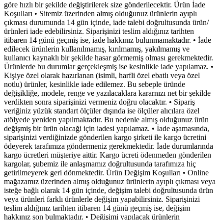
göre hızlı bir şekilde değiştirilerek size gönderilecektir. Ürün İade
Koşulları • Sitemiz üzerinden almış olduğunuz ürünlerin ayıplı
çıkması durumunda 14 gün içinde, iade talebi doğrultusunda ürün/
ürünleri iade edebilirsiniz. Siparişinizi teslim aldığınız tarihten
itibaren 14 günü geçmiş ise, iade hakkınız bulunmamaktadır. • İade
edilecek ürünlerin kullanılmamış, kırılmamış, yakılmamış ve
kullanıcı kaynaklı bir şekilde hasar görmemiş olması gerekmektedir.
Ürünlerde bu durumlar gerçekleşmiş ise kesinlikle iade yapılamaz. •
Kişiye özel olarak hazırlanan (isimli, harfli özel ebatlı veya özel
notlu) ürünler, kesinlikle iade edilemez. Bu sebeple üründe
değişikliğe, modele, renge ve yazılacaklara kararnızı net bir şekilde
verdikten sonra siparişinizi vermeniz doğru olacaktır. • Sipariş
veriğiniz yüzük standart ölçüler dışında ise ölçüler alıcılara özel
atölyede yeniden yapılmaktadır. Bu nedenle almış olduğunuz ürün
değişmiş bir ürün olacaği için iadesi yapılamaz. • İade aşamasında,
siparişinizi verdiğinizde gönderilen kargo şirketi ile kargo ücretini
ödeyerek tarafımıza göndermeniz gerekmektedir. İade durumlarında
kargo ücretleri müşteriye aittir. Kargo ücreti ödenmeden gönderilen
kargolar, şubemiz ile anlaşmamız doğrultusunda tarafımıza hiç
getirilmeyerek geri dönmektedir. Ürün Değişim Koşulları • Online
mağazamız üzerinden almış olduğunuz ürünlerin ayıplı çıkması veya
isteğe bağlı olarak 14 gün içinde, değişim talebi doğrultusunda ürün
veya ürünleri farklı ürünlerle değişim yapabilirsiniz. Siparişinizi
teslim aldığınız tarihten itibaren 14 günü geçmiş ise, değişim
hakkınız son bulmaktadır. • Değişimi yapılacak ürünlerin