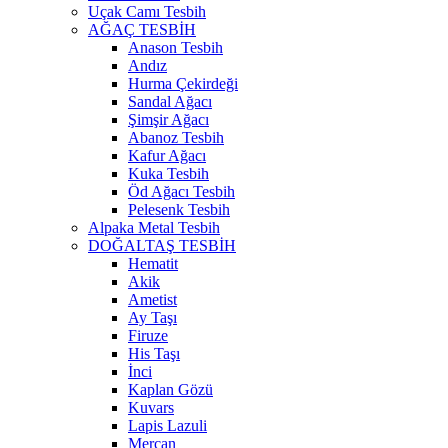
Uçak Camı Tesbih
AĞAÇ TESBİH
Anason Tesbih
Andız
Hurma Çekirdeği
Sandal Ağacı
Şimşir Ağacı
Abanoz Tesbih
Kafur Ağacı
Kuka Tesbih
Öd Ağacı Tesbih
Pelesenk Tesbih
Alpaka Metal Tesbih
DOĞALTAŞ TESBİH
Hematit
Akik
Ametist
Ay Taşı
Firuze
His Taşı
İnci
Kaplan Gözü
Kuvars
Lapis Lazuli
Mercan