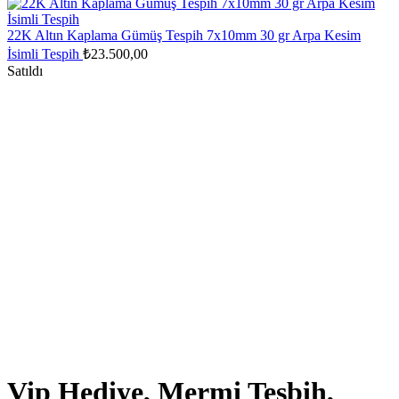
₺12.726,87.
₺10.181,50.
22K Altın Kaplama Gümüş Tespih 7x10mm 30 gr Arpa Kesim
İsimli Tespih
₺
23.500,00
Satıldı
Vip Hediye, Mermi Tesbih,