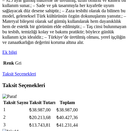
– 925 ayar gümüş malzeme ile üretilmiş, uzun ömürlü ve kaliteli bir
kullanım sunar.; – Sade ve şık tasarımıyla her kıyafetle uyum
sağlayacak düz desene sahiptir.; – Zaza tesbihi olarak da bilinen bu
model, geleneksel Türk kültürünün özgün dokunuşlarını yansıtır.; –
Materyal bileşeni olarak saf gümüş kullanılarak hem dayanıklılık
hem de estetik bir görünüm elde edilmiştir.; – Taş cinsi bulunmayan
bu tesbih, temizliği kolay ve bakımı pratiktir; böylece günlük
kullanım için idealdir.; – Türkiye’de üretilmiş olması, yerel işçiliğin
ve zanaatkarlığın değerini koruma altına alır.
Ek bilgi
Renk
Gri
Taksit Seçenekleri
Taksit Seçenekleri
Taksit Sayısı
Taksit Tutarı
Toplam
1
₺
38.987,00
₺
38.987,00
2
₺
20.213,68
₺
40.427,36
3
₺
13.743,81
₺
41.231,44