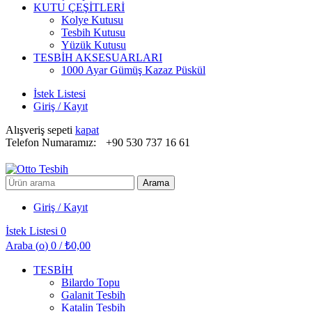
KUTU ÇEŞİTLERİ
Kolye Kutusu
Tesbih Kutusu
Yüzük Kutusu
TESBİH AKSESUARLARI
1000 Ayar Gümüş Kazaz Püskül
İstek Listesi
Giriş / Kayıt
Alışveriş sepeti
kapat
Telefon Numaramız:
+90 530 737 16 61
Arayın:
Arama
Giriş / Kayıt
İstek Listesi
0
Araba (
o
)
0
/
₺
0,00
TESBİH
Bilardo Topu
Galanit Tesbih
Katalin Tesbih