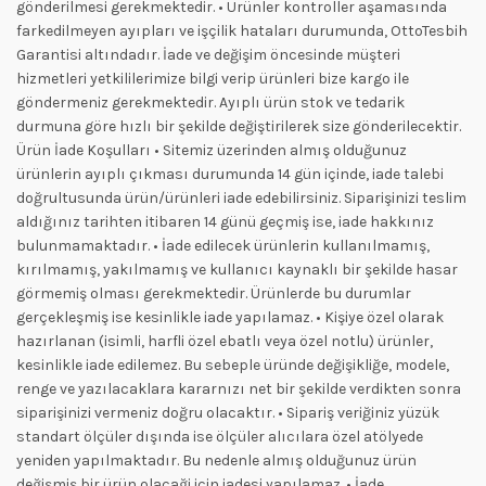
gönderilmesi gerekmektedir. • Ürünler kontroller aşamasında
farkedilmeyen ayıpları ve işçilik hataları durumunda, OttoTesbih
Garantisi altındadır. İade ve değişim öncesinde müşteri
hizmetleri yetkililerimize bilgi verip ürünleri bize kargo ile
göndermeniz gerekmektedir. Ayıplı ürün stok ve tedarik
durmuna göre hızlı bir şekilde değiştirilerek size gönderilecektir.
Ürün İade Koşulları • Sitemiz üzerinden almış olduğunuz
ürünlerin ayıplı çıkması durumunda 14 gün içinde, iade talebi
doğrultusunda ürün/ürünleri iade edebilirsiniz. Siparişinizi teslim
aldığınız tarihten itibaren 14 günü geçmiş ise, iade hakkınız
bulunmamaktadır. • İade edilecek ürünlerin kullanılmamış,
kırılmamış, yakılmamış ve kullanıcı kaynaklı bir şekilde hasar
görmemiş olması gerekmektedir. Ürünlerde bu durumlar
gerçekleşmiş ise kesinlikle iade yapılamaz. • Kişiye özel olarak
hazırlanan (isimli, harfli özel ebatlı veya özel notlu) ürünler,
kesinlikle iade edilemez. Bu sebeple üründe değişikliğe, modele,
renge ve yazılacaklara kararnızı net bir şekilde verdikten sonra
siparişinizi vermeniz doğru olacaktır. • Sipariş veriğiniz yüzük
standart ölçüler dışında ise ölçüler alıcılara özel atölyede
yeniden yapılmaktadır. Bu nedenle almış olduğunuz ürün
değişmiş bir ürün olacaği için iadesi yapılamaz. • İade