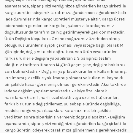
aşamasında, siparişinizi verdiğinizde gönderilen kargo şirketi ile
kargo ücretini ödeyerek tarafımıza göndermeniz gerekmektedir.
İade durumlarında kargo ücretleri müşteriye aittir. Kargo ücreti
ödenmeden gönderilen kargolar, şubemiz ile anlaşmamız
doğrultusunda tarafımıza hiç getirilmeyerek geri dönmektedir.
Ürün Değişim Koşulları • Online mağazamız üzerinden almış
olduğunuz ürünlerin ayıplı çıkması veya isteğe bağlı olarak 14
gün içinde, değişim talebi doğrultusunda ürün veya ürünleri
farklı ürünlerle değişim yapabilirsiniz. Siparişinizi teslim
aldığınız tarihten itibaren 14 günü geçmiş ise, değişim hakkınız
son bulmaktadır. • Değişimi yapılacak ürünlerin kullanılmamış,
kırılmamış, özellikle yakılmamış olması ve kullanıcı kaynaklı
bir şekilde hasar görmemiş olması gerekmektedir. Aksi taktirde
iade ve değişim yapılamamaktadır. • Kişiye özel olarak
hazırlanan (isimli, harfli özel ebatlı veya özel notlu) ürünler,
farklı bir ürünle değiştirilemez. Bu sebeple üründe değişikliğe,
modele, renge ve yazılacaklara kararnızı net bir şekilde
verdikten sonra siparişinizi vermeniz doğru olacaktır. • Değişim
aşamasında, siparişinizi verdiğinizde gönderilen kargo şirketi ile
kargo ücretini ödeyerek tarafımıza göndermeniz gerekmektedir.