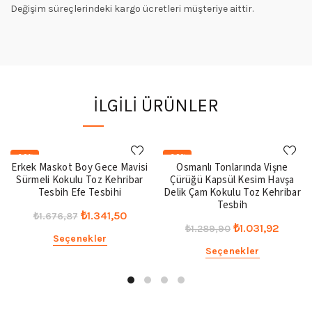
Değişim süreçlerindeki kargo ücretleri müşteriye aittir.
İLGILI ÜRÜNLER
-20%
-20%
Erkek Maskot Boy Gece Mavisi
Osmanlı Tonlarında Vişne
Sürmeli Kokulu Toz Kehribar
Çürüğü Kapsül Kesim Havşa
Tesbih Efe Tesbihi
Delik Çam Kokulu Toz Kehribar
Tesbih
Orijinal
Şu
₺
1.341,50
₺
1.676,87
Orijinal
Şu
₺
1.031,92
₺
1.289,90
fiyat:
andaki
Seçenekler
fiyat:
andak
₺1.676,87.
fiyat:
Seçenekler
₺1.289,90.
fiyat:
₺1.341,50.
₺1.031