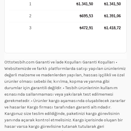
1
₺
1.341,50
₺
1.341,50
2
₺
695,53
₺
1.391,06
3
₺
472,91
₺
1.418,72
Ottotesbih.com Garanti ve İade Koşulları Garanti Koşulları •
Websitemizde ve farklı platformlarda satışı yapılan ürünlerimiz
değerli malzeme ve madenlerden yapılan, hassas işçilikli ve özel
ürünler olması sebebi ile; kırılma, kopma ve yanma gibi
durumlar için garantili değildir. • Tesbih ürünlerinin kullanım
esnasında sallanmaması veya yakılarak test edilmemesi
gerekmetedir. • Ürünler kargo aşamasında oluşabilecek zararlar
ve hasarlar Kargo firması tarafından garanti altındadır.
Kargonuz size teslim edildiğinde, paketinizi kargo görevlisinin
yanında açarak kontrol etmelisiniz. Kargo içerisinde oluşan bir
hasar varsa kargo görevlisine tutanak tutularak geri