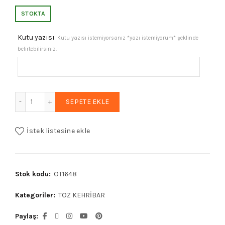
fiyat:
andaki
STOKTA
₺1.676,87.
fiyat:
Kutu yazısı
Kutu yazısı istemiyorsanız *yazı istemiyorum* şeklinde
belirtebilirsiniz.
₺1.341,50.
10mm Küre Kesim Kırmızı Toz Kehribar Tesbih adet
SEPETE EKLE
İstek listesine ekle
Stok kodu:
OT1648
Kategoriler:
TOZ KEHRİBAR
Paylaş