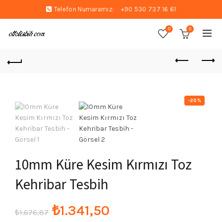
Telefon Numaramız:
+90 530 737 16 61
0
0
-20%
10mm Küre Kesim Kırmızı Toz
Kehribar Tesbih
Orijinal
Şu
₺
1.341,50
₺
1.676,87