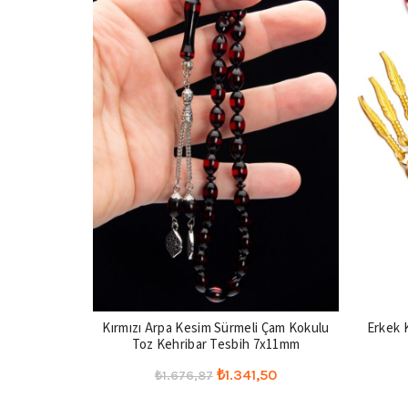
Kırmızı Arpa Kesim Sürmeli Çam Kokulu
Erkek 
Toz Kehribar Tesbih 7x11mm
Orijinal
Şu
₺
1.341,50
₺
1.676,87
fiyat:
andaki
Seçenekler