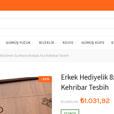
GÜMÜŞ YÜZÜK
BİLEKLİK
KOLYE
GÜMÜŞ KÜPE
K
 8x12mm Su Mavisi Kokulu Toz Kehribar Tesbih
Erkek Hediyelik 
-20%
Kehribar Tesbih
Orijinal
₺
1.031,92
₺
1.289,90
fiyat:
a
STOKTA