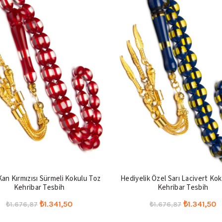
Kan Kırmızısı Sürmeli Kokulu Toz
Hediyelik Özel Sarı Lacivert Ko
Kehribar Tesbih
Kehribar Tesbih
Orijinal
Şu
Orijinal
Ş
₺
1.341,50
₺
1.341,50
₺
1.676,87
₺
1.676,87
fiyat:
andaki
fiyat:
a
Seçenekler
Seçenekler