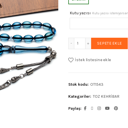
₺1.289,90.
f
Kutu yazısı
Kutu yazısı istemiyorsanı
₺
Erkek Hediyelik 8x12mm Su
SEPETE EKLE
İstek listesine ekle
Stok kodu:
OT1543
Kategoriler:
TOZ KEHRİBAR
Paylaş