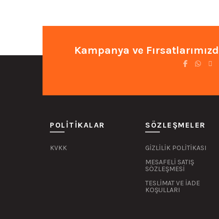
₺1.676,87.
fiyat:
₺1.341,50.
Kampanya ve Fırsatlarımızd
POLITIKALAR
SÖZLEŞMELER
KVKK
GİZLİLİK POLİTİKASI
MESAFELİ SATIŞ
SÖZLEŞMESİ
TESLİMAT VE İADE
KOŞULLARI