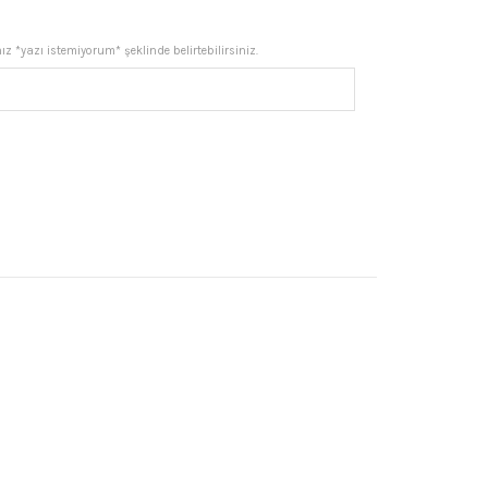
iyat:
z *yazı istemiyorum* şeklinde belirtebilirsiniz.
1.031,92.
 Mavisi Kokulu Toz Kehribar Tesbih adet