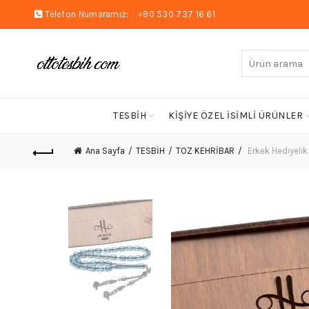
Telefon Numaramız:
+90 530 737 16 61
Arayın:
TESBİH
KİŞİYE ÖZEL İSİMLİ ÜRÜNLER
Ana Sayfa
TESBİH
TOZ KEHRİBAR
Erkek Hediyelik