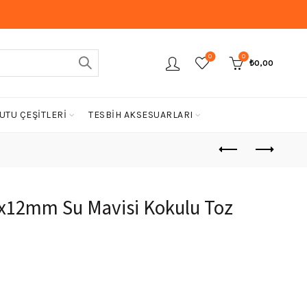
0
0
₺
0,00
UTU ÇEŞİTLERİ
TESBİH AKSESUARLARI
8x12mm Su Mavisi Kokulu Toz
Şu
ndaki