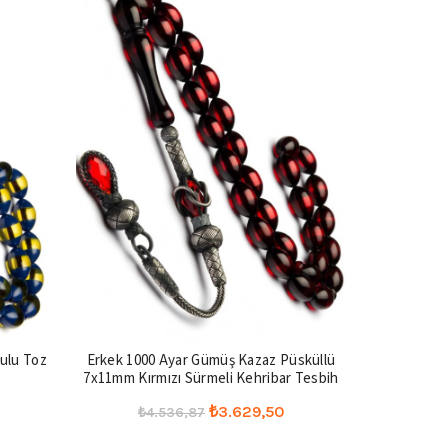
kulu Toz
Erkek 1000 Ayar Gümüş Kazaz Püsküllü
Erkek 7x11
7x11mm Kırmızı Sürmeli Kehribar Tesbih
T
u
Orijinal
Şu
₺
3.629,50
₺
4.536,87
₺
ndaki
fiyat:
andaki
Seçenekler