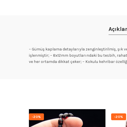
Açıkl
– Gümüş kaplama detaylarıyla zenginleştirilmiş, şık ve 
işlenmiştir; – 8x12mm boyutlarındaki bu tesbih, rahat
ve her ortamda dikkat çeker; – Kokulu kehribar özelli
-20%
-20%