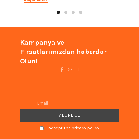
₺4.926,87.
fiyat:
₺3.941
₺3.941,50.
Kampanya ve
Fırsatlarımızdan haberdar
Olun!
I accept the privacy policy