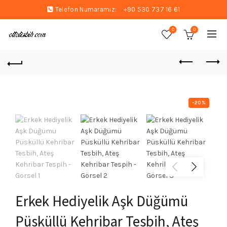
Telefon Numaramız:
+90 530 737 16 61
0
0
-20%
Erkek Hediyelik Aşk Düğümü
Püsküllü Kehribar Tesbih, Ateş