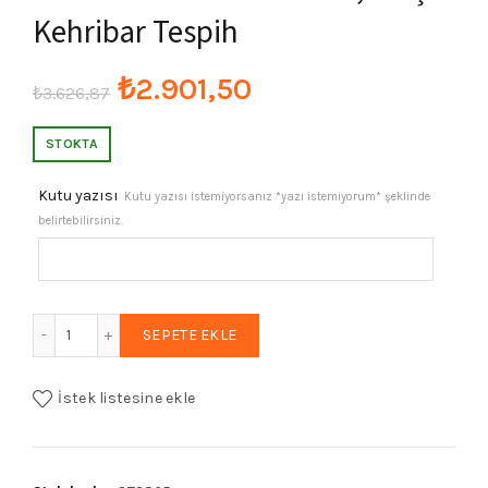
Kehribar Tespih
Orijinal
Şu
₺
2.901,50
₺
3.626,87
fiyat:
andaki
STOKTA
₺3.626,87.
fiyat:
Kutu yazısı
Kutu yazısı istemiyorsanız *yazı istemiyorum* şeklinde
belirtebilirsiniz.
₺2.901,50.
Erkek Hediyelik Aşk Düğümü Püsküllü Kehribar Tesbih, Ateş
SEPETE EKLE
İstek listesine ekle