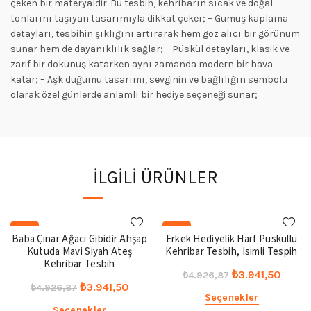
çeken bir materyaldir. Bu tesbih, kehribarın sıcak ve doğal
tonlarını taşıyan tasarımıyla dikkat çeker; – Gümüş kaplama
detayları, tesbihin şıklığını artırarak hem göz alıcı bir görünüm
sunar hem de dayanıklılık sağlar; – Püskül detayları, klasik ve
zarif bir dokunuş katarken aynı zamanda modern bir hava
katar; – Aşk düğümü tasarımı, sevginin ve bağlılığın sembolü
olarak özel günlerde anlamlı bir hediye seçeneği sunar;
İLGILI ÜRÜNLER
-20%
-20%
Baba Çınar Ağacı Gibidir Ahşap
Erkek Hediyelik Harf Püsküllü
Kutuda Mavi Siyah Ateş
Kehribar Tesbih, Isimli Tespih
Kehribar Tesbih
Orijinal
Şu
₺
3.941,50
₺
4.926,87
Orijinal
Şu
₺
3.941,50
₺
4.926,87
fiyat:
andak
Seçenekler
fiyat:
andaki
₺4.926,87.
fiyat:
Seçenekler