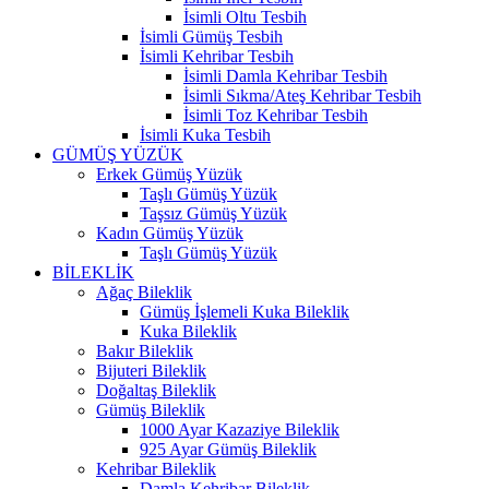
İsimli Oltu Tesbih
İsimli Gümüş Tesbih
İsimli Kehribar Tesbih
İsimli Damla Kehribar Tesbih
İsimli Sıkma/Ateş Kehribar Tesbih
İsimli Toz Kehribar Tesbih
İsimli Kuka Tesbih
GÜMÜŞ YÜZÜK
Erkek Gümüş Yüzük
Taşlı Gümüş Yüzük
Taşsız Gümüş Yüzük
Kadın Gümüş Yüzük
Taşlı Gümüş Yüzük
BİLEKLİK
Ağaç Bileklik
Gümüş İşlemeli Kuka Bileklik
Kuka Bileklik
Bakır Bileklik
Bijuteri Bileklik
Doğaltaş Bileklik
Gümüş Bileklik
1000 Ayar Kazaziye Bileklik
925 Ayar Gümüş Bileklik
Kehribar Bileklik
Damla Kehribar Bileklik