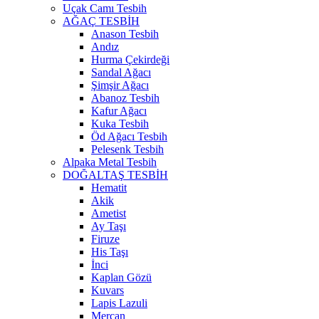
Uçak Camı Tesbih
AĞAÇ TESBİH
Anason Tesbih
Andız
Hurma Çekirdeği
Sandal Ağacı
Şimşir Ağacı
Abanoz Tesbih
Kafur Ağacı
Kuka Tesbih
Öd Ağacı Tesbih
Pelesenk Tesbih
Alpaka Metal Tesbih
DOĞALTAŞ TESBİH
Hematit
Akik
Ametist
Ay Taşı
Firuze
His Taşı
İnci
Kaplan Gözü
Kuvars
Lapis Lazuli
Mercan