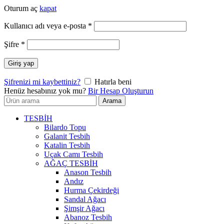
Oturum aç
kapat
Gerekli
Kullanıcı adı veya e-posta
*
Gerekli
Şifre
*
Giriş yap
Şifrenizi mi kaybettiniz?
Hatırla beni
Henüz hesabınız yok mu?
Bir Hesap Oluşturun
Arayın:
Arama
TESBİH
Bilardo Topu
Galanit Tesbih
Katalin Tesbih
Uçak Camı Tesbih
AĞAÇ TESBİH
Anason Tesbih
Andız
Hurma Çekirdeği
Sandal Ağacı
Şimşir Ağacı
Abanoz Tesbih