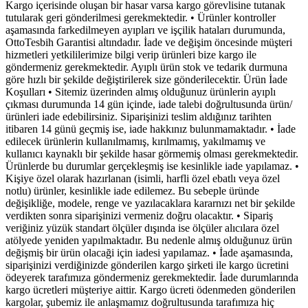
Kargo içerisinde oluşan bir hasar varsa kargo görevlisine tutanak
tutularak geri gönderilmesi gerekmektedir. • Ürünler kontroller
aşamasında farkedilmeyen ayıpları ve işçilik hataları durumunda,
OttoTesbih Garantisi altındadır. İade ve değişim öncesinde müşteri
hizmetleri yetkililerimize bilgi verip ürünleri bize kargo ile
göndermeniz gerekmektedir. Ayıplı ürün stok ve tedarik durmuna
göre hızlı bir şekilde değiştirilerek size gönderilecektir. Ürün İade
Koşulları • Sitemiz üzerinden almış olduğunuz ürünlerin ayıplı
çıkması durumunda 14 gün içinde, iade talebi doğrultusunda ürün/
ürünleri iade edebilirsiniz. Siparişinizi teslim aldığınız tarihten
itibaren 14 günü geçmiş ise, iade hakkınız bulunmamaktadır. • İade
edilecek ürünlerin kullanılmamış, kırılmamış, yakılmamış ve
kullanıcı kaynaklı bir şekilde hasar görmemiş olması gerekmektedir.
Ürünlerde bu durumlar gerçekleşmiş ise kesinlikle iade yapılamaz. •
Kişiye özel olarak hazırlanan (isimli, harfli özel ebatlı veya özel
notlu) ürünler, kesinlikle iade edilemez. Bu sebeple üründe
değişikliğe, modele, renge ve yazılacaklara kararnızı net bir şekilde
verdikten sonra siparişinizi vermeniz doğru olacaktır. • Sipariş
veriğiniz yüzük standart ölçüler dışında ise ölçüler alıcılara özel
atölyede yeniden yapılmaktadır. Bu nedenle almış olduğunuz ürün
değişmiş bir ürün olacaği için iadesi yapılamaz. • İade aşamasında,
siparişinizi verdiğinizde gönderilen kargo şirketi ile kargo ücretini
ödeyerek tarafımıza göndermeniz gerekmektedir. İade durumlarında
kargo ücretleri müşteriye aittir. Kargo ücreti ödenmeden gönderilen
kargolar, şubemiz ile anlaşmamız doğrultusunda tarafımıza hiç