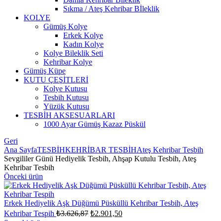
Sıkma / Ateş Kehribar Bİleklik
KOLYE
Gümüş Kolye
Erkek Kolye
Kadın Kolye
Kolye Bileklik Seti
Kehribar Kolye
Gümüş Küpe
KUTU ÇEŞİTLERİ
Kolye Kutusu
Tesbih Kutusu
Yüzük Kutusu
TESBİH AKSESUARLARI
1000 Ayar Gümüş Kazaz Püskül
Geri
Ana Sayfa
TESBİH
KEHRİBAR TESBİH
Ateş Kehribar Tesbih
Sevgililer Günü Hediyelik Tesbih, Ahşap Kutulu Tesbih, Ateş
Kehribar Tesbih
Önceki ürün
Erkek Hediyelik Aşk Düğümü Püsküllü Kehribar Tesbih, Ateş
Orijinal
Şu
Kehribar Tespih
₺
3.626,87
₺
2.901,50
fiyat:
andaki