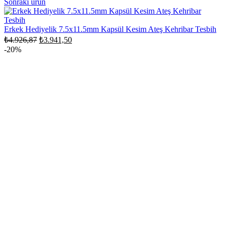
Sonraki ürün
fiyat:
₺3.626,87.
₺2.901,50.
Erkek Hediyelik 7.5x11.5mm Kapsül Kesim Ateş Kehribar Tesbih
Orijinal
Şu
₺
4.926,87
₺
3.941,50
fiyat:
andaki
-20%
fiyat:
₺4.926,87.
₺3.941,50.