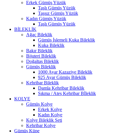
Erkek Gümüş Yüzük
Taşlı Gümüş Yüzük
Taşsız Gümüş Yüzük
Kadın Gümüş Yüzük
Taşlı Gümüş Yüzük
BİLEKLİK
Ağaç Bileklik
Gümüş İşlemeli Kuka Bileklik
Kuka Bileklik
Bakır Bileklik
Bijuteri Bileklik
Doğaltaş Bileklik
Gümüş Bileklik
1000 Ayar Kazaziye Bileklik
925 Ayar Gümüş Bileklik
Kehribar Bileklik
Damla Kehribar Bileklik
Sıkma / Ateş Kehribar Bİleklik
KOLYE
Gümüş Kolye
Erkek Kolye
Kadın Kolye
Kolye Bileklik Seti
Kehribar Kolye
Gümüş Küpe