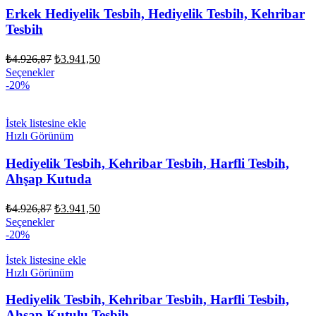
Erkek Hediyelik Tesbih, Hediyelik Tesbih, Kehribar
Tesbih
Orijinal
Şu
₺
4.926,87
₺
3.941,50
fiyat:
andaki
Seçenekler
fiyat:
₺4.926,87.
-20%
₺3.941,50.
İstek listesine ekle
Hızlı Görünüm
Hediyelik Tesbih, Kehribar Tesbih, Harfli Tesbih,
Ahşap Kutuda
Orijinal
Şu
₺
4.926,87
₺
3.941,50
fiyat:
andaki
Seçenekler
fiyat:
₺4.926,87.
-20%
₺3.941,50.
İstek listesine ekle
Hızlı Görünüm
Hediyelik Tesbih, Kehribar Tesbih, Harfli Tesbih,
Ahşap Kutulu Tesbih