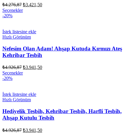
Orijinal
Şu
₺
4.276,87
₺
3.421,50
fiyat:
andaki
Seçenekler
fiyat:
₺4.276,87.
-20%
₺3.421,50.
İstek listesine ekle
Hızlı Görünüm
Nefesim Olan Adam! Ahşap Kutuda Kırmızı Ateş
Kehribar Tesbih
Orijinal
Şu
₺
4.926,87
₺
3.941,50
fiyat:
andaki
Seçenekler
fiyat:
₺4.926,87.
-20%
₺3.941,50.
İstek listesine ekle
Hızlı Görünüm
Hediyelik Tesbih, Kehribar Tesbih, Harfli Tesbih,
Ahşap Kutulu Tesbih
Orijinal
Şu
₺
4.926,87
₺
3.941,50