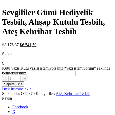
Sevgililer Günü Hediyelik
Tesbih, Ahşap Kutulu Tesbih,
Ateş Kehribar Tesbih
Orijinal
Şu
₺
8.176,87
₺
6.541,50
fiyat:
andaki
fiyat:
Stokta
₺8.176,87.
₺6.541,50.
₺
Kutu yazısı
Kutu yazısı istemiyorsanız *yazı istemiyorum* şeklinde
belirtebilirsiniz.
Sevgililer
Günü
Sepete Ekle
Hediyelik
İstek listesine ekle
Tesbih,
Stok kodu:
OT2870
Kategoriler:
Ateş Kehribar Tesbih
Ahşap
Paylaş
Kutulu
Tesbih,
Facebook
Ateş
X
Kehribar