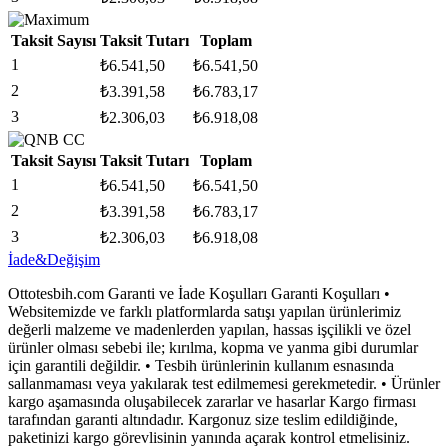
Taksit Sayısı
Taksit Tutarı
Toplam
1
₺
6.541,50
₺
6.541,50
2
₺
3.391,58
₺
6.783,17
3
₺
2.306,03
₺
6.918,08
Taksit Sayısı
Taksit Tutarı
Toplam
1
₺
6.541,50
₺
6.541,50
2
₺
3.391,58
₺
6.783,17
3
₺
2.306,03
₺
6.918,08
İade&Değişim
Ottotesbih.com Garanti ve İade Koşulları Garanti Koşulları •
Websitemizde ve farklı platformlarda satışı yapılan ürünlerimiz
değerli malzeme ve madenlerden yapılan, hassas işçilikli ve özel
ürünler olması sebebi ile; kırılma, kopma ve yanma gibi durumlar
için garantili değildir. • Tesbih ürünlerinin kullanım esnasında
sallanmaması veya yakılarak test edilmemesi gerekmetedir. • Ürünler
kargo aşamasında oluşabilecek zararlar ve hasarlar Kargo firması
tarafından garanti altındadır. Kargonuz size teslim edildiğinde,
paketinizi kargo görevlisinin yanında açarak kontrol etmelisiniz.