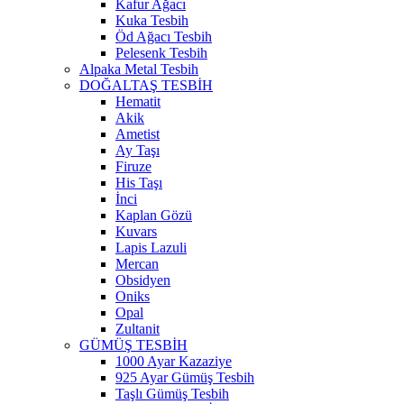
Kafur Ağacı
Kuka Tesbih
Öd Ağacı Tesbih
Pelesenk Tesbih
Alpaka Metal Tesbih
DOĞALTAŞ TESBİH
Hematit
Akik
Ametist
Ay Taşı
Firuze
His Taşı
İnci
Kaplan Gözü
Kuvars
Lapis Lazuli
Mercan
Obsidyen
Oniks
Opal
Zultanit
GÜMÜŞ TESBİH
1000 Ayar Kazaziye
925 Ayar Gümüş Tesbih
Taşlı Gümüş Tesbih