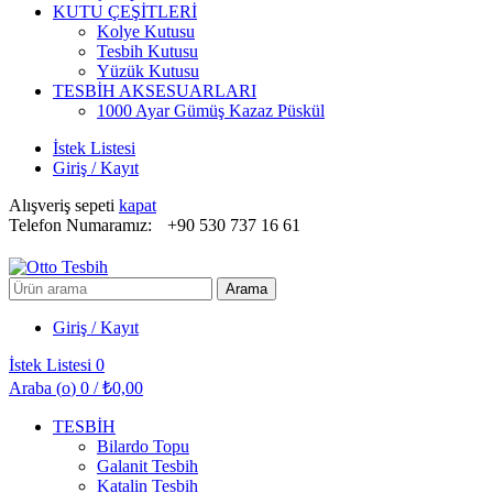
KUTU ÇEŞİTLERİ
Kolye Kutusu
Tesbih Kutusu
Yüzük Kutusu
TESBİH AKSESUARLARI
1000 Ayar Gümüş Kazaz Püskül
İstek Listesi
Giriş / Kayıt
Alışveriş sepeti
kapat
Telefon Numaramız:
+90 530 737 16 61
Arayın:
Arama
Giriş / Kayıt
İstek Listesi
0
Araba (
o
)
0
/
₺
0,00
TESBİH
Bilardo Topu
Galanit Tesbih
Katalin Tesbih