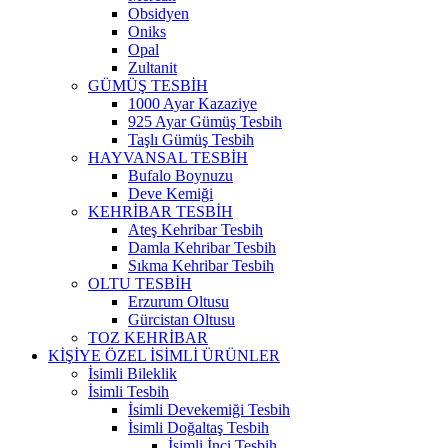
Obsidyen
Oniks
Opal
Zultanit
GÜMÜŞ TESBİH
1000 Ayar Kazaziye
925 Ayar Gümüş Tesbih
Taşlı Gümüş Tesbih
HAYVANSAL TESBİH
Bufalo Boynuzu
Deve Kemiği
KEHRİBAR TESBİH
Ateş Kehribar Tesbih
Damla Kehribar Tesbih
Sıkma Kehribar Tesbih
OLTU TESBİH
Erzurum Oltusu
Gürcistan Oltusu
TOZ KEHRİBAR
KİŞİYE ÖZEL İSİMLİ ÜRÜNLER
İsimli Bileklik
İsimli Tesbih
İsimli Devekemiği Tesbih
İsimli Doğaltaş Tesbih
İsimli İnci Tesbih