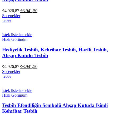
Orijinal
Şu
₺
4.926,87
₺
3.941,50
fiyat:
andaki
Seçenekler
fiyat:
₺4.926,87.
-20%
₺3.941,50.
İstek listesine ekle
Hızlı Görünüm
Hediyelik Tesbih, Kehribar Tesbih, Harfli Tesbih,
Ahşap Kutulu Tesbih
Orijinal
Şu
₺
4.926,87
₺
3.941,50
fiyat:
andaki
Seçenekler
fiyat:
₺4.926,87.
-20%
₺3.941,50.
İstek listesine ekle
Hızlı Görünüm
Tesbih Efendiliğin Sembolü Ahşap Kutuda Isimli
Kehribar Tesbih