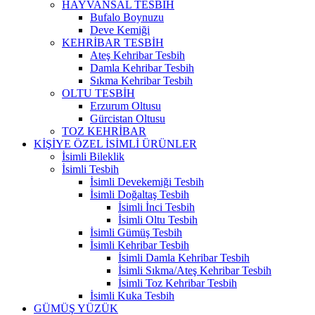
HAYVANSAL TESBİH
Bufalo Boynuzu
Deve Kemiği
KEHRİBAR TESBİH
Ateş Kehribar Tesbih
Damla Kehribar Tesbih
Sıkma Kehribar Tesbih
OLTU TESBİH
Erzurum Oltusu
Gürcistan Oltusu
TOZ KEHRİBAR
KİŞİYE ÖZEL İSİMLİ ÜRÜNLER
İsimli Bileklik
İsimli Tesbih
İsimli Devekemiği Tesbih
İsimli Doğaltaş Tesbih
İsimli İnci Tesbih
İsimli Oltu Tesbih
İsimli Gümüş Tesbih
İsimli Kehribar Tesbih
İsimli Damla Kehribar Tesbih
İsimli Sıkma/Ateş Kehribar Tesbih
İsimli Toz Kehribar Tesbih
İsimli Kuka Tesbih
GÜMÜŞ YÜZÜK