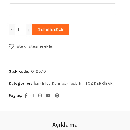
Erkek Hediyelik Kutuda Isimli Tesbih, Hediyelik Tesbih, Kalite
SEPETE EKLE
İstek listesine ekle
Stok kodu:
OT2370
Kategoriler:
İsimli Toz Kehribar Tesbih
,
TOZ KEHRİBAR
Paylaş
Açıklama