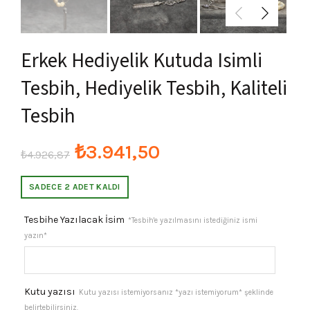
Erkek Hediyelik Kutuda Isimli
Tesbih, Hediyelik Tesbih, Kaliteli
Tesbih
Orijinal
Şu
₺
3.941,50
₺
4.926,87
fiyat:
andaki
SADECE 2 ADET KALDI
₺4.926,87.
fiyat:
Tesbihe Yazılacak İsim
*Tesbih'e yazılmasını istediğiniz ismi
yazın*
₺3.941,50.
Kutu yazısı
Kutu yazısı istemiyorsanız *yazı istemiyorum* şeklinde
belirtebilirsiniz.