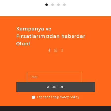
₺1.341
Kampanya ve
Fırsatlarımızdan haberdar
Olun!
I accept the privacy policy