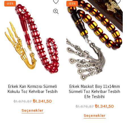
-20%
-20%
Erkek Kan Kırmızısı Sürmeli
Erkek Maskot Boy 11x14mm
Kokulu Toz Kehribar Tesbih
Sürmeli Toz Kehribar Tesbih
Efe Tesbihi
Orijinal
Şu
₺
1.341,50
₺
1.676,87
Orijinal
Şu
₺
1.341,50
₺
1.676,87
fiyat:
andaki
Seçenekler
fiyat:
andak
₺1.676,87.
fiyat:
Seçenekler
₺1.676,87.
fiyat:
₺1.341,50.