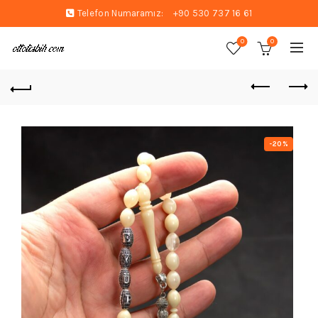
Telefon Numaramız:
+90 530 737 16 61
0
0
-20%