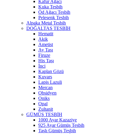
Kafur Ağacı
Kuka Tesbih
Öd Ağacı Tesbih
Pelesenk Tesbih
Alpaka Metal Tesbih
DOĞALTAŞ TESBİH
Hematit
Akik
Ametist
Ay Taşı
Firuze
His Taşı
İnci
Kaplan Gözü
Kuvars
Lapis Lazuli
Mercan
Obsidyen
Oniks
Opal
Zultanit
GÜMÜŞ TESBİH
1000 Ayar Kazaziye
925 Ayar Gümüş Tesbih
Taşlı Gümüş Tesbih