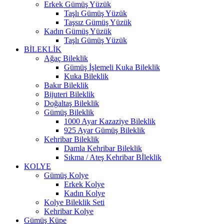
Erkek Gümüş Yüzük
Taşlı Gümüş Yüzük
Taşsız Gümüş Yüzük
Kadın Gümüş Yüzük
Taşlı Gümüş Yüzük
BİLEKLİK
Ağaç Bileklik
Gümüş İşlemeli Kuka Bileklik
Kuka Bileklik
Bakır Bileklik
Bijuteri Bileklik
Doğaltaş Bileklik
Gümüş Bileklik
1000 Ayar Kazaziye Bileklik
925 Ayar Gümüş Bileklik
Kehribar Bileklik
Damla Kehribar Bileklik
Sıkma / Ateş Kehribar Bİleklik
KOLYE
Gümüş Kolye
Erkek Kolye
Kadın Kolye
Kolye Bileklik Seti
Kehribar Kolye
Gümüş Küpe