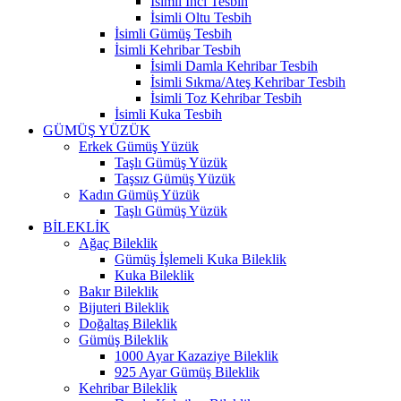
İsimli İnci Tesbih
İsimli Oltu Tesbih
İsimli Gümüş Tesbih
İsimli Kehribar Tesbih
İsimli Damla Kehribar Tesbih
İsimli Sıkma/Ateş Kehribar Tesbih
İsimli Toz Kehribar Tesbih
İsimli Kuka Tesbih
GÜMÜŞ YÜZÜK
Erkek Gümüş Yüzük
Taşlı Gümüş Yüzük
Taşsız Gümüş Yüzük
Kadın Gümüş Yüzük
Taşlı Gümüş Yüzük
BİLEKLİK
Ağaç Bileklik
Gümüş İşlemeli Kuka Bileklik
Kuka Bileklik
Bakır Bileklik
Bijuteri Bileklik
Doğaltaş Bileklik
Gümüş Bileklik
1000 Ayar Kazaziye Bileklik
925 Ayar Gümüş Bileklik
Kehribar Bileklik