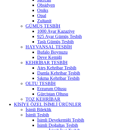
Obsidyen
Oniks
Opal
Zultanit
GÜMÜŞ TESBİH
1000 Ayar Kazaziye
925 Ayar Gümüş Tesbih
Taşlı Gümüş Tesbih
HAYVANSAL TESBİH
Bufalo Boynuzu
Deve Kemiği
KEHRİBAR TESBİH
Ateş Kehribar Tesbih
Damla Kehribar Tesbih
Sıkma Kehribar Tesbih
OLTU TESBİH
Erzurum Oltusu
Gürcistan Oltusu
TOZ KEHRİBAR
KİŞİYE ÖZEL İSİMLİ ÜRÜNLER
İsimli Bileklik
İsimli Tesbih
İsimli Devekemiği Tesbih
İsimli Doğaltaş Tesbih