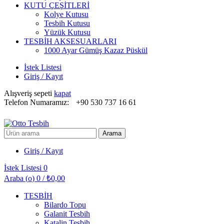
KUTU ÇEŞİTLERİ
Kolye Kutusu
Tesbih Kutusu
Yüzük Kutusu
TESBİH AKSESUARLARI
1000 Ayar Gümüş Kazaz Püskül
İstek Listesi
Giriş / Kayıt
Alışveriş sepeti
kapat
Telefon Numaramız:
+90 530 737 16 61
Arayın:
Arama
Giriş / Kayıt
İstek Listesi
0
Araba (
o
)
0
/
₺
0,00
TESBİH
Bilardo Topu
Galanit Tesbih
Katalin Tesbih