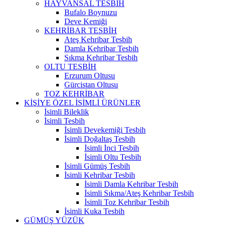
HAYVANSAL TESBİH
Bufalo Boynuzu
Deve Kemiği
KEHRİBAR TESBİH
Ateş Kehribar Tesbih
Damla Kehribar Tesbih
Sıkma Kehribar Tesbih
OLTU TESBİH
Erzurum Oltusu
Gürcistan Oltusu
TOZ KEHRİBAR
KİŞİYE ÖZEL İSİMLİ ÜRÜNLER
İsimli Bileklik
İsimli Tesbih
İsimli Devekemiği Tesbih
İsimli Doğaltaş Tesbih
İsimli İnci Tesbih
İsimli Oltu Tesbih
İsimli Gümüş Tesbih
İsimli Kehribar Tesbih
İsimli Damla Kehribar Tesbih
İsimli Sıkma/Ateş Kehribar Tesbih
İsimli Toz Kehribar Tesbih
İsimli Kuka Tesbih
GÜMÜŞ YÜZÜK