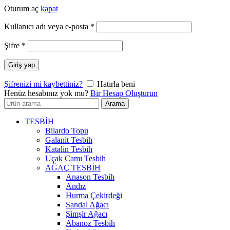
Oturum aç
kapat
Gerekli
Kullanıcı adı veya e-posta
*
Gerekli
Şifre
*
Giriş yap
Şifrenizi mi kaybettiniz?
Hatırla beni
Henüz hesabınız yok mu?
Bir Hesap Oluşturun
Arayın:
Arama
TESBİH
Bilardo Topu
Galanit Tesbih
Katalin Tesbih
Uçak Camı Tesbih
AĞAÇ TESBİH
Anason Tesbih
Andız
Hurma Çekirdeği
Sandal Ağacı
Şimşir Ağacı
Abanoz Tesbih