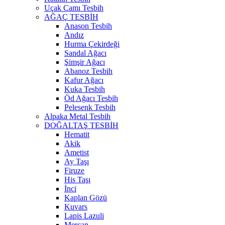
Uçak Camı Tesbih
AĞAÇ TESBİH
Anason Tesbih
Andız
Hurma Çekirdeği
Sandal Ağacı
Şimşir Ağacı
Abanoz Tesbih
Kafur Ağacı
Kuka Tesbih
Öd Ağacı Tesbih
Pelesenk Tesbih
Alpaka Metal Tesbih
DOĞALTAŞ TESBİH
Hematit
Akik
Ametist
Ay Taşı
Firuze
His Taşı
İnci
Kaplan Gözü
Kuvars
Lapis Lazuli
Mercan