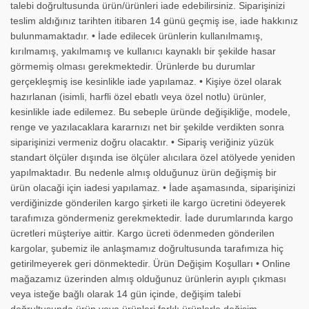
talebi doğrultusunda ürün/ürünleri iade edebilirsiniz. Siparişinizi
teslim aldığınız tarihten itibaren 14 günü geçmiş ise, iade hakkınız
bulunmamaktadır. • İade edilecek ürünlerin kullanılmamış,
kırılmamış, yakılmamış ve kullanıcı kaynaklı bir şekilde hasar
görmemiş olması gerekmektedir. Ürünlerde bu durumlar
gerçekleşmiş ise kesinlikle iade yapılamaz. • Kişiye özel olarak
hazırlanan (isimli, harfli özel ebatlı veya özel notlu) ürünler,
kesinlikle iade edilemez. Bu sebeple üründe değişikliğe, modele,
renge ve yazılacaklara kararnızı net bir şekilde verdikten sonra
siparişinizi vermeniz doğru olacaktır. • Sipariş veriğiniz yüzük
standart ölçüler dışında ise ölçüler alıcılara özel atölyede yeniden
yapılmaktadır. Bu nedenle almış olduğunuz ürün değişmiş bir
ürün olacaği için iadesi yapılamaz. • İade aşamasında, siparişinizi
verdiğinizde gönderilen kargo şirketi ile kargo ücretini ödeyerek
tarafımıza göndermeniz gerekmektedir. İade durumlarında kargo
ücretleri müşteriye aittir. Kargo ücreti ödenmeden gönderilen
kargolar, şubemiz ile anlaşmamız doğrultusunda tarafımıza hiç
getirilmeyerek geri dönmektedir. Ürün Değişim Koşulları • Online
mağazamız üzerinden almış olduğunuz ürünlerin ayıplı çıkması
veya isteğe bağlı olarak 14 gün içinde, değişim talebi