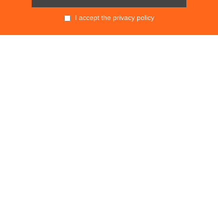
I accept the privacy policy
POLITIKALAR
KVKK
SÖZLEŞMELER
GİZLİLİK POLİTİKASI
MESAFELİ SATIŞ SÖZLEŞMESİ
TESLİMAT VE İADE KOŞULLARI