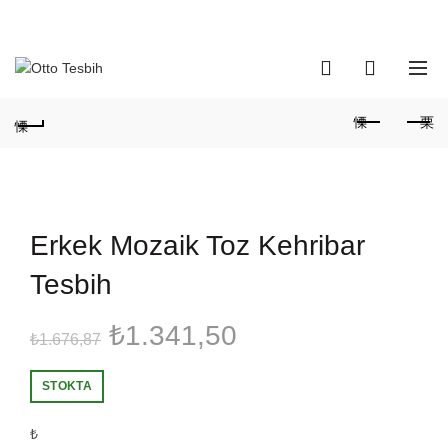
Telefon Numaramız:
+90 530 737 16 61
0
0
Erkek Mozaik Toz Kehribar
Tesbih
Orijinal
Şu
₺
1.341,50
₺
1.676,87
fiyat:
andaki
STOKTA
₺1.676,87.
fiyat:
₺