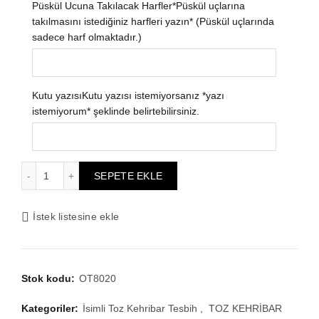
Püskül Ucuna Takılacak Harfler
*Püskül uçlarına
₺1.341,50.
takılmasını istediğiniz harfleri yazın* (Püskül uçlarında
sadece harf olmaktadır.)
Kutu yazısı
Kutu yazısı istemiyorsanız *yazı
istemiyorum* şeklinde belirtebilirsiniz.
Erkek Mozaik Toz Kehribar Tesbih adet
SEPETE EKLE
İstek listesine ekle
Stok kodu:
OT8020
Kategoriler:
İsimli Toz Kehribar Tesbih
,
TOZ KEHRİBAR