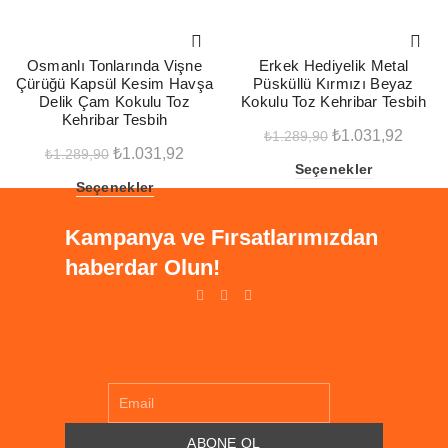
-20%
-20%
Osmanlı Tonlarında Vişne
Erkek Hediyelik Metal
Çürüğü Kapsül Kesim Havşa
Püsküllü Kırmızı Beyaz
Delik Çam Kokulu Toz
Kokulu Toz Kehribar Tesbih
Kehribar Tesbih
Orijinal
Şu
₺
1.031,92
₺
1.289,90
Orijinal
Şu
₺
1.031,92
₺
1.289,90
fiyat:
andak
Seçenekler
fiyat:
andaki
₺1.289,90.
fiyat:
Seçenekler
₺1.289,90.
fiyat:
₺1.031
₺1.031,92.
Kampanya ve Fırsatlarımızdan
haberdar Olun!