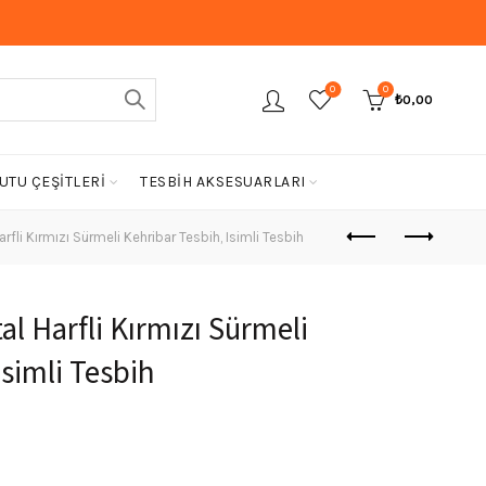
0
0
₺
0,00
UTU ÇEŞİTLERİ
TESBİH AKSESUARLARI
rfli Kırmızı Sürmeli Kehribar Tesbih, Isimli Tesbih
al Harfli Kırmızı Sürmeli
Isimli Tesbih
Şu
ndaki