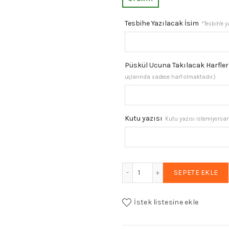
₺2.326,87
f
Tesbihe Yazılacak İsim
*Tesbih'e 
₺
Püskül Ucuna Takılacak Harfler
uçlarında sadece harf olmaktadır.)
Kutu yazısı
Kutu yazısı istemiyorsanı
Harf Püsküllü Metal Harfli
SEPETE EKLE
İstek listesine ekle