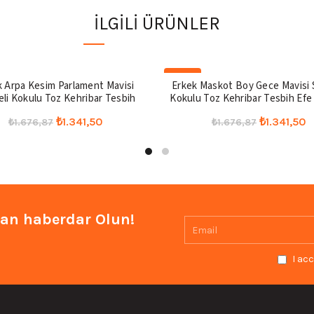
İLGILI ÜRÜNLER
-20%
k Arpa Kesim Parlament Mavisi
Erkek Maskot Boy Gece Mavisi 
li Kokulu Toz Kehribar Tesbih
Kokulu Toz Kehribar Tesbih Efe
Orijinal
Şu
Orijinal
Ş
₺
1.341,50
₺
1.341,50
₺
1.676,87
₺
1.676,87
fiyat:
andaki
fiyat:
a
Sepete Ekle
Seçenekler
₺1.676,87.
fiyat:
₺1.676,87.
fi
₺1.341,50.
₺
an haberdar Olun!
I acc