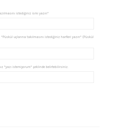
.
iyat:
yazılmasını istediğiniz ismi yazın*
1.861,50.
*Püskül uçlarına takılmasını istediğiniz harfleri yazın* (Püskül
z *yazı istemiyorum* şeklinde belirtebilirsiniz.
 Kırmızı Sürmeli Kehribar Tesbih, Isimli Tesbih adet