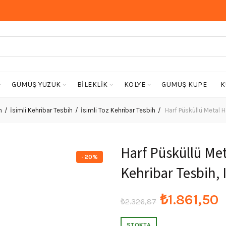
GÜMÜŞ YÜZÜK
BİLEKLİK
KOLYE
GÜMÜŞ KÜPE
K
h
İsimli Kehribar Tesbih
İsimli Toz Kehribar Tesbih
Harf Püsküllü Metal Ha
Harf Püsküllü Met
-20%
Kehribar Tesbih, 
Orijinal
₺
1.861,50
₺
2.326,87
fiyat:
a
STOKTA