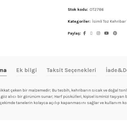
Stok kodu:
OT2786
Kategoriler:
İsimli Toz Kehribar
Paylaş
ama
Ek bilgi
Taksit Seçenekleri
İade&D
a dikkat çeken bir malzemedir; Bu tesbih, kehribarın sıcak ve doğal t
göz alıcı bir görünüm sunar; Harf püskülleri, kişisel isminizi taşıyan b
ekimde tanelerin kolayca açılıp kapanmasını sağlar ve kullanım kon