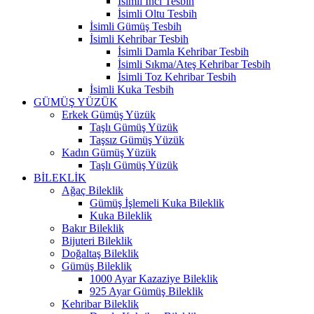
İsimli İnci Tesbih
İsimli Oltu Tesbih
İsimli Gümüş Tesbih
İsimli Kehribar Tesbih
İsimli Damla Kehribar Tesbih
İsimli Sıkma/Ateş Kehribar Tesbih
İsimli Toz Kehribar Tesbih
İsimli Kuka Tesbih
GÜMÜŞ YÜZÜK
Erkek Gümüş Yüzük
Taşlı Gümüş Yüzük
Taşsız Gümüş Yüzük
Kadın Gümüş Yüzük
Taşlı Gümüş Yüzük
BİLEKLİK
Ağaç Bileklik
Gümüş İşlemeli Kuka Bileklik
Kuka Bileklik
Bakır Bileklik
Bijuteri Bileklik
Doğaltaş Bileklik
Gümüş Bileklik
1000 Ayar Kazaziye Bileklik
925 Ayar Gümüş Bileklik
Kehribar Bileklik