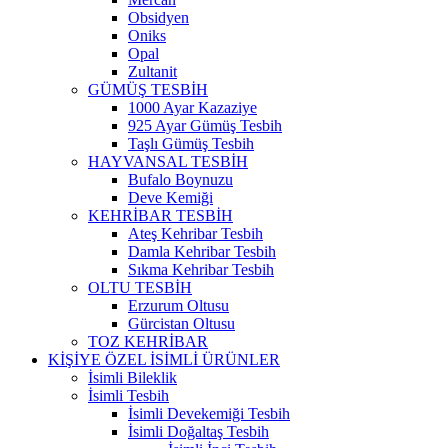
Obsidyen
Oniks
Opal
Zultanit
GÜMÜŞ TESBİH
1000 Ayar Kazaziye
925 Ayar Gümüş Tesbih
Taşlı Gümüş Tesbih
HAYVANSAL TESBİH
Bufalo Boynuzu
Deve Kemiği
KEHRİBAR TESBİH
Ateş Kehribar Tesbih
Damla Kehribar Tesbih
Sıkma Kehribar Tesbih
OLTU TESBİH
Erzurum Oltusu
Gürcistan Oltusu
TOZ KEHRİBAR
KİŞİYE ÖZEL İSİMLİ ÜRÜNLER
İsimli Bileklik
İsimli Tesbih
İsimli Devekemiği Tesbih
İsimli Doğaltaş Tesbih