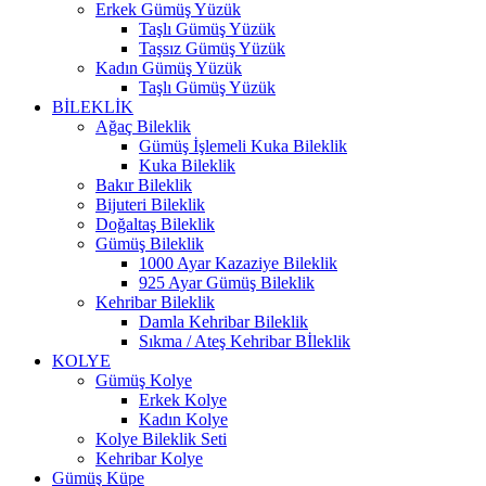
Erkek Gümüş Yüzük
Taşlı Gümüş Yüzük
Taşsız Gümüş Yüzük
Kadın Gümüş Yüzük
Taşlı Gümüş Yüzük
BİLEKLİK
Ağaç Bileklik
Gümüş İşlemeli Kuka Bileklik
Kuka Bileklik
Bakır Bileklik
Bijuteri Bileklik
Doğaltaş Bileklik
Gümüş Bileklik
1000 Ayar Kazaziye Bileklik
925 Ayar Gümüş Bileklik
Kehribar Bileklik
Damla Kehribar Bileklik
Sıkma / Ateş Kehribar Bİleklik
KOLYE
Gümüş Kolye
Erkek Kolye
Kadın Kolye
Kolye Bileklik Seti
Kehribar Kolye
Gümüş Küpe