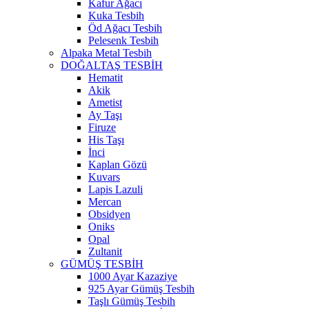
Kafur Ağacı
Kuka Tesbih
Öd Ağacı Tesbih
Pelesenk Tesbih
Alpaka Metal Tesbih
DOĞALTAŞ TESBİH
Hematit
Akik
Ametist
Ay Taşı
Firuze
His Taşı
İnci
Kaplan Gözü
Kuvars
Lapis Lazuli
Mercan
Obsidyen
Oniks
Opal
Zultanit
GÜMÜŞ TESBİH
1000 Ayar Kazaziye
925 Ayar Gümüş Tesbih
Taşlı Gümüş Tesbih