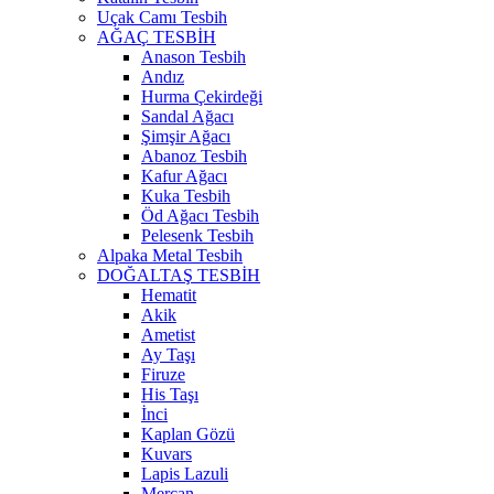
Uçak Camı Tesbih
AĞAÇ TESBİH
Anason Tesbih
Andız
Hurma Çekirdeği
Sandal Ağacı
Şimşir Ağacı
Abanoz Tesbih
Kafur Ağacı
Kuka Tesbih
Öd Ağacı Tesbih
Pelesenk Tesbih
Alpaka Metal Tesbih
DOĞALTAŞ TESBİH
Hematit
Akik
Ametist
Ay Taşı
Firuze
His Taşı
İnci
Kaplan Gözü
Kuvars
Lapis Lazuli
Mercan