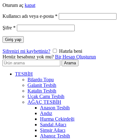
Oturum aç
kapat
Gerekli
Kullanıcı adı veya e-posta
*
Gerekli
Şifre
*
Giriş yap
Şifrenizi mi kaybettiniz?
Hatırla beni
Henüz hesabınız yok mu?
Bir Hesap Oluşturun
Arayın:
Arama
TESBİH
Bilardo Topu
Galanit Tesbih
Katalin Tesbih
Uçak Camı Tesbih
AĞAÇ TESBİH
Anason Tesbih
Andız
Hurma Çekirdeği
Sandal Ağacı
Şimşir Ağacı
Abanoz Tesbih