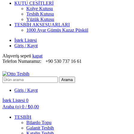
KUTU ÇEŞİTLERİ
Kolye Kutusu
Tesbih Kutusu
Yüzük Kutusu
TESBİH AKSESUARLARI
1000 Ayar Gümüş Kazaz Püskül
İstek Listesi
Giriş / Kayıt
Alışveriş sepeti
kapat
Telefon Numaramız:
+90 530 737 16 61
Arayın:
Arama
Giriş / Kayıt
İstek Listesi
0
Araba (
o
)
0
/
₺
0,00
TESBİH
Bilardo Topu
Galanit Tesbih
Katalin Tesbih