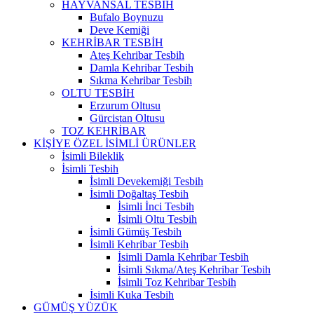
HAYVANSAL TESBİH
Bufalo Boynuzu
Deve Kemiği
KEHRİBAR TESBİH
Ateş Kehribar Tesbih
Damla Kehribar Tesbih
Sıkma Kehribar Tesbih
OLTU TESBİH
Erzurum Oltusu
Gürcistan Oltusu
TOZ KEHRİBAR
KİŞİYE ÖZEL İSİMLİ ÜRÜNLER
İsimli Bileklik
İsimli Tesbih
İsimli Devekemiği Tesbih
İsimli Doğaltaş Tesbih
İsimli İnci Tesbih
İsimli Oltu Tesbih
İsimli Gümüş Tesbih
İsimli Kehribar Tesbih
İsimli Damla Kehribar Tesbih
İsimli Sıkma/Ateş Kehribar Tesbih
İsimli Toz Kehribar Tesbih
İsimli Kuka Tesbih
GÜMÜŞ YÜZÜK