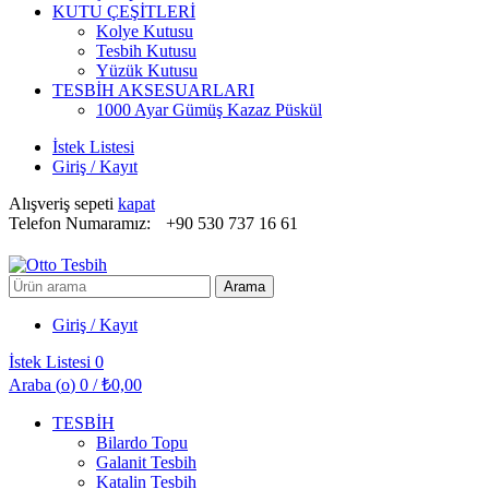
KUTU ÇEŞİTLERİ
Kolye Kutusu
Tesbih Kutusu
Yüzük Kutusu
TESBİH AKSESUARLARI
1000 Ayar Gümüş Kazaz Püskül
İstek Listesi
Giriş / Kayıt
Alışveriş sepeti
kapat
Telefon Numaramız:
+90 530 737 16 61
Arayın:
Arama
Giriş / Kayıt
İstek Listesi
0
Araba (
o
)
0
/
₺
0,00
TESBİH
Bilardo Topu
Galanit Tesbih
Katalin Tesbih