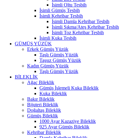
İsimli Oltu Tesbih
İsimli Gümüş Tesbih
İsimli Kehribar Tesbih
İsimli Damla Kehribar Tesbih
İsimli Sıkma/Ateş Kehribar Tesbih
İsimli Toz Kehribar Tesbih
İsimli Kuka Tesbih
GÜMÜŞ YÜZÜK
Erkek Gümüş Yüzük
Taşlı Gümüş Yüzük
Taşsız Gümüş Yüzük
Kadın Gümüş Yüzük
Taşlı Gümüş Yüzük
BİLEKLİK
Ağaç Bileklik
Gümüş İşlemeli Kuka Bileklik
Kuka Bileklik
Bakır Bileklik
Bijuteri Bileklik
Doğaltaş Bileklik
Gümüş Bileklik
1000 Ayar Kazaziye Bileklik
925 Ayar Gümüş Bileklik
Kehribar Bileklik
Damla Kehribar Bileklik