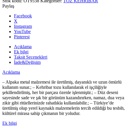
Stok kodu:
OT9538
Kategoriler:
TOZ KEHRİBAR
Namaz
Paylaş
Tesbihi,
Dua
Facebook
Tesbihi,
X
Zikir
Instagram
Tesbihi
YouTube
adet
Pinterest
Açıklama
Ek bilgi
Taksit Seçenekleri
İade&Değişim
Açıklama
– Alpaka metal malzemesi ile üretilmiş, dayanıklı ve uzun ömürlü
kullanım sunar.; – Kehribar tozu kullanılarak el işçiliğiyle
şekillendirilmiş, her bir parçası özenle işlenmiştir.; – Düz deseni
sayesinde sade ve şık bir görünüm kazandırırken, namaz, dua veya
zikir gibi ritüellerinizde rahatlıkla kullanılabilir.; – Türkiye’de
üretilmiş olup yerel kaynaklı malzemelerin tercih edildiği bu tesbih,
kültürel mirasa sahip çıkmanın bir yoludur.
Ek bilgi