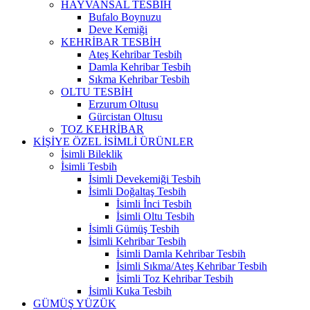
HAYVANSAL TESBİH
Bufalo Boynuzu
Deve Kemiği
KEHRİBAR TESBİH
Ateş Kehribar Tesbih
Damla Kehribar Tesbih
Sıkma Kehribar Tesbih
OLTU TESBİH
Erzurum Oltusu
Gürcistan Oltusu
TOZ KEHRİBAR
KİŞİYE ÖZEL İSİMLİ ÜRÜNLER
İsimli Bileklik
İsimli Tesbih
İsimli Devekemiği Tesbih
İsimli Doğaltaş Tesbih
İsimli İnci Tesbih
İsimli Oltu Tesbih
İsimli Gümüş Tesbih
İsimli Kehribar Tesbih
İsimli Damla Kehribar Tesbih
İsimli Sıkma/Ateş Kehribar Tesbih
İsimli Toz Kehribar Tesbih
İsimli Kuka Tesbih
GÜMÜŞ YÜZÜK