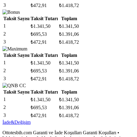
3
₺
472,91
₺
1.418,72
Taksit Sayısı
Taksit Tutarı
Toplam
1
₺
1.341,50
₺
1.341,50
2
₺
695,53
₺
1.391,06
3
₺
472,91
₺
1.418,72
Taksit Sayısı
Taksit Tutarı
Toplam
1
₺
1.341,50
₺
1.341,50
2
₺
695,53
₺
1.391,06
3
₺
472,91
₺
1.418,72
Taksit Sayısı
Taksit Tutarı
Toplam
1
₺
1.341,50
₺
1.341,50
2
₺
695,53
₺
1.391,06
3
₺
472,91
₺
1.418,72
İade&Değişim
Ottotesbih.com Garanti ve İade Koşulları Garanti Koşulları •