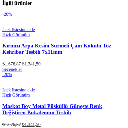
İlgili ürünler
-20%
İstek listesine ekle
Hızlı Görünüm
Kırmızı Arpa Kesim Sürmeli Çam Kokulu Toz
Kehribar Tesbih 7x11mm
Orijinal
Şu
₺
1.676,87
₺
1.341,50
fiyat:
andaki
Seçenekler
fiyat:
₺1.676,87.
-20%
₺1.341,50.
İstek listesine ekle
Hızlı Görünüm
Maskot Boy Metal Püsküllü Güneşte Renk
Değiştiren Bukalemun Tesbih
Orijinal
Şu
₺
1.676,87
₺
1.341,50