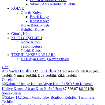
Sıkma / Ateş Kehribar Bİleklik
KOLYE
Gümüş Kolye
Erkek Kolye
Kadın Kolye
Kolye Bileklik Seti
Kehribar Kolye
Gümüş Küpe
KUTU ÇEŞİTLERİ
Kolye Kutusu
Tesbih Kutusu
Yüzük Kutusu
TESBİH AKSESUARLARI
1000 Ayar Gümüş Kazaz Püskül
Geri
Ana Sayfa
TESBİH
TOZ KEHRİBAR
Hediyelik 99’luk Kedigözü
Tesbih, Namaz Tesbihi, Dua Tesbihi, Zikir Tesbihi
Önceki ürün
Kakmalı
Orijinal
Şu
Hediye Kutusu Ahşap Kutu 21.5x9.5cm
₺
7.526,87
₺
6.021,50
fiyat:
andaki
Sonraki ürün
fiyat:
₺7.526,87.
₺6.021