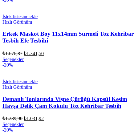
₺1.341,50.
İstek listesine ekle
Hızlı Görünüm
Erkek Maskot Boy 11x14mm Sürmeli Toz Kehribar
Tesbih Efe Tesbihi
Orijinal
Şu
₺
1.676,87
₺
1.341,50
fiyat:
andaki
Seçenekler
fiyat:
₺1.676,87.
-20%
₺1.341,50.
İstek listesine ekle
Hızlı Görünüm
Osmanlı Tonlarında Vişne Çürüğü Kapsül Kesim
Havşa Delik Çam Kokulu Toz Kehribar Tesbih
Orijinal
Şu
₺
1.289,90
₺
1.031,92
fiyat:
andaki
Seçenekler
fiyat:
₺1.289,90.
-20%
₺1.031,92.