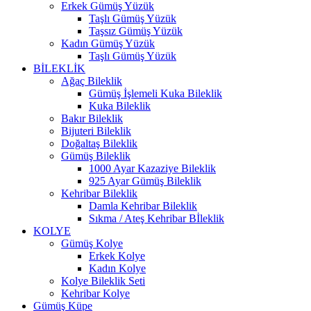
Erkek Gümüş Yüzük
Taşlı Gümüş Yüzük
Taşsız Gümüş Yüzük
Kadın Gümüş Yüzük
Taşlı Gümüş Yüzük
BİLEKLİK
Ağaç Bileklik
Gümüş İşlemeli Kuka Bileklik
Kuka Bileklik
Bakır Bileklik
Bijuteri Bileklik
Doğaltaş Bileklik
Gümüş Bileklik
1000 Ayar Kazaziye Bileklik
925 Ayar Gümüş Bileklik
Kehribar Bileklik
Damla Kehribar Bileklik
Sıkma / Ateş Kehribar Bİleklik
KOLYE
Gümüş Kolye
Erkek Kolye
Kadın Kolye
Kolye Bileklik Seti
Kehribar Kolye
Gümüş Küpe