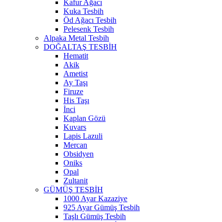
Kafur Ağacı
Kuka Tesbih
Öd Ağacı Tesbih
Pelesenk Tesbih
Alpaka Metal Tesbih
DOĞALTAŞ TESBİH
Hematit
Akik
Ametist
Ay Taşı
Firuze
His Taşı
İnci
Kaplan Gözü
Kuvars
Lapis Lazuli
Mercan
Obsidyen
Oniks
Opal
Zultanit
GÜMÜŞ TESBİH
1000 Ayar Kazaziye
925 Ayar Gümüş Tesbih
Taşlı Gümüş Tesbih