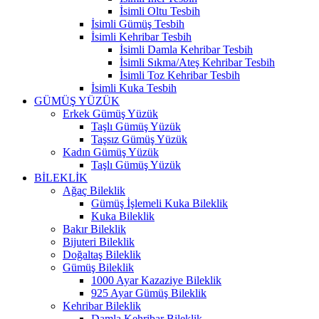
İsimli Oltu Tesbih
İsimli Gümüş Tesbih
İsimli Kehribar Tesbih
İsimli Damla Kehribar Tesbih
İsimli Sıkma/Ateş Kehribar Tesbih
İsimli Toz Kehribar Tesbih
İsimli Kuka Tesbih
GÜMÜŞ YÜZÜK
Erkek Gümüş Yüzük
Taşlı Gümüş Yüzük
Taşsız Gümüş Yüzük
Kadın Gümüş Yüzük
Taşlı Gümüş Yüzük
BİLEKLİK
Ağaç Bileklik
Gümüş İşlemeli Kuka Bileklik
Kuka Bileklik
Bakır Bileklik
Bijuteri Bileklik
Doğaltaş Bileklik
Gümüş Bileklik
1000 Ayar Kazaziye Bileklik
925 Ayar Gümüş Bileklik
Kehribar Bileklik
Damla Kehribar Bileklik