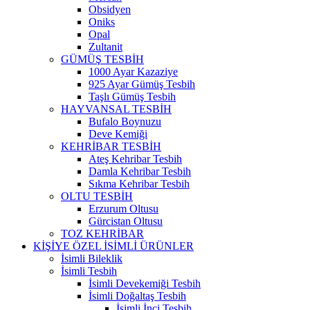
Obsidyen
Oniks
Opal
Zultanit
GÜMÜŞ TESBİH
1000 Ayar Kazaziye
925 Ayar Gümüş Tesbih
Taşlı Gümüş Tesbih
HAYVANSAL TESBİH
Bufalo Boynuzu
Deve Kemiği
KEHRİBAR TESBİH
Ateş Kehribar Tesbih
Damla Kehribar Tesbih
Sıkma Kehribar Tesbih
OLTU TESBİH
Erzurum Oltusu
Gürcistan Oltusu
TOZ KEHRİBAR
KİŞİYE ÖZEL İSİMLİ ÜRÜNLER
İsimli Bileklik
İsimli Tesbih
İsimli Devekemiği Tesbih
İsimli Doğaltaş Tesbih
İsimli İnci Tesbih