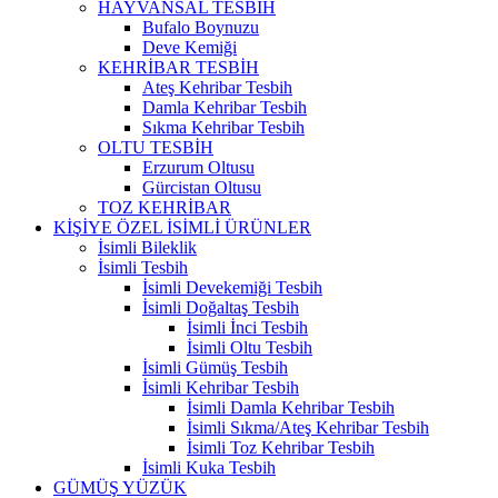
HAYVANSAL TESBİH
Bufalo Boynuzu
Deve Kemiği
KEHRİBAR TESBİH
Ateş Kehribar Tesbih
Damla Kehribar Tesbih
Sıkma Kehribar Tesbih
OLTU TESBİH
Erzurum Oltusu
Gürcistan Oltusu
TOZ KEHRİBAR
KİŞİYE ÖZEL İSİMLİ ÜRÜNLER
İsimli Bileklik
İsimli Tesbih
İsimli Devekemiği Tesbih
İsimli Doğaltaş Tesbih
İsimli İnci Tesbih
İsimli Oltu Tesbih
İsimli Gümüş Tesbih
İsimli Kehribar Tesbih
İsimli Damla Kehribar Tesbih
İsimli Sıkma/Ateş Kehribar Tesbih
İsimli Toz Kehribar Tesbih
İsimli Kuka Tesbih
GÜMÜŞ YÜZÜK