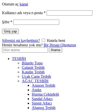
Oturum aç
kapat
Gerekli
Kullanıcı adı veya e-posta
*
Gerekli
Şifre
*
Giriş yap
Şifrenizi mi kaybettiniz?
Hatırla beni
Henüz hesabınız yok mu?
Bir Hesap Oluşturun
Arayın:
Arama
TESBİH
Bilardo Topu
Galanit Tesbih
Katalin Tesbih
Uçak Camı Tesbih
AĞAÇ TESBİH
Anason Tesbih
Andız
Hurma Çekirdeği
Sandal Ağacı
Şimşir Ağacı
Abanoz Tesbih