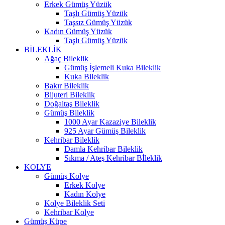
Erkek Gümüş Yüzük
Taşlı Gümüş Yüzük
Taşsız Gümüş Yüzük
Kadın Gümüş Yüzük
Taşlı Gümüş Yüzük
BİLEKLİK
Ağaç Bileklik
Gümüş İşlemeli Kuka Bileklik
Kuka Bileklik
Bakır Bileklik
Bijuteri Bileklik
Doğaltaş Bileklik
Gümüş Bileklik
1000 Ayar Kazaziye Bileklik
925 Ayar Gümüş Bileklik
Kehribar Bileklik
Damla Kehribar Bileklik
Sıkma / Ateş Kehribar Bİleklik
KOLYE
Gümüş Kolye
Erkek Kolye
Kadın Kolye
Kolye Bileklik Seti
Kehribar Kolye
Gümüş Küpe