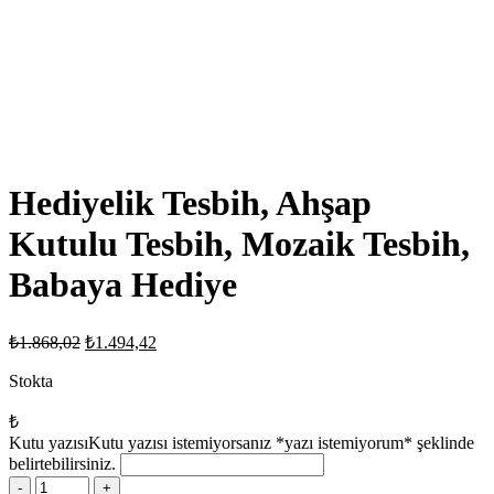
Hediyelik Tesbih, Ahşap
Kutulu Tesbih, Mozaik Tesbih,
Babaya Hediye
Orijinal
Şu
₺
1.868,02
₺
1.494,42
fiyat:
andaki
fiyat:
Stokta
₺1.868,02.
₺1.494,42.
₺
Kutu yazısı
Kutu yazısı istemiyorsanız *yazı istemiyorum* şeklinde
belirtebilirsiniz.
Hediyelik