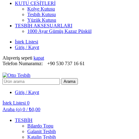
KUTU ÇEŞİTLERİ
Kolye Kutusu
Tesbih Kutusu
Yüzük Kutusu
TESBİH AKSESUARLARI
1000 Ayar Gümüş Kazaz Püskül
İstek Listesi
Giriş / Kayıt
Alışveriş sepeti
kapat
Telefon Numaramız:
+90 530 737 16 61
Arayın:
Arama
Giriş / Kayıt
İstek Listesi
0
Araba (
o
)
0
/
₺
0,00
TESBİH
Bilardo Topu
Galanit Tesbih
Katalin Tesbih