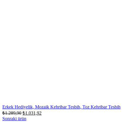
Erkek Hediyelik, Mozaik Kehribar Tesbih, Toz Kehribar Tesbih
Orijinal
Şu
₺
1.289,90
₺
1.031,92
fiyat:
andaki
Sonraki ürün
fiyat:
₺1.289,90.
₺1.031,92.