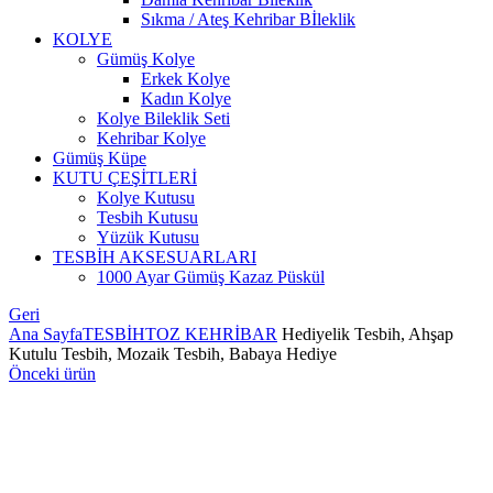
Sıkma / Ateş Kehribar Bİleklik
KOLYE
Gümüş Kolye
Erkek Kolye
Kadın Kolye
Kolye Bileklik Seti
Kehribar Kolye
Gümüş Küpe
KUTU ÇEŞİTLERİ
Kolye Kutusu
Tesbih Kutusu
Yüzük Kutusu
TESBİH AKSESUARLARI
1000 Ayar Gümüş Kazaz Püskül
Geri
Ana Sayfa
TESBİH
TOZ KEHRİBAR
Hediyelik Tesbih, Ahşap
Kutulu Tesbih, Mozaik Tesbih, Babaya Hediye
Önceki ürün