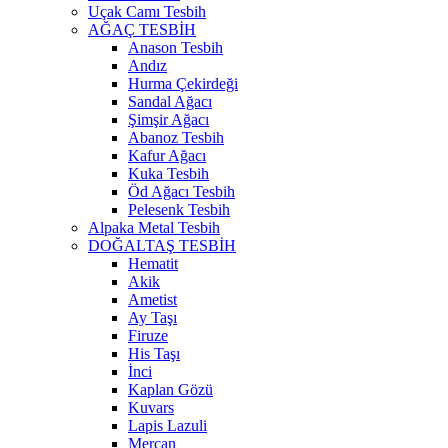
Uçak Camı Tesbih
AĞAÇ TESBİH
Anason Tesbih
Andız
Hurma Çekirdeği
Sandal Ağacı
Şimşir Ağacı
Abanoz Tesbih
Kafur Ağacı
Kuka Tesbih
Öd Ağacı Tesbih
Pelesenk Tesbih
Alpaka Metal Tesbih
DOĞALTAŞ TESBİH
Hematit
Akik
Ametist
Ay Taşı
Firuze
His Taşı
İnci
Kaplan Gözü
Kuvars
Lapis Lazuli
Mercan