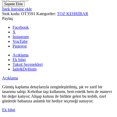
Tesbih,
Sepete Ekle
Ahşap
İstek listesine ekle
Kutulu
Stok kodu:
OT3591
Kategoriler:
TOZ KEHRİBAR
Tesbih,
Paylaş
Mozaik
Tesbih,
Facebook
Babaya
X
Hediye
Instagram
adet
YouTube
Pinterest
Açıklama
Ek bilgi
Taksit Seçenekleri
İade&Değişim
Açıklama
Gümüş kaplama detaylarıyla zenginleştirilmiş, şık ve zarif bir
tasarıma sahip; Kehribar taşı kullanımı, hem estetik hem de manevi
bir değer katıyor; Ahşap kutusu ile birlikte gelen bu tesbih, özel
günlerde babanıza anlamlı bir hediye seçeneği sunuyor;
Ek bilgi