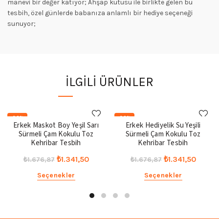
manevi bir değer katıyor; Ahşap kutusu ile birlikte gelen bu
tesbih, özel günlerde babanıza anlamlı bir hediye seçeneği
sunuyor;
İLGILI ÜRÜNLER
-20%
-20%
Erkek Maskot Boy Yeşil Sarı
Erkek Hediyelik Su Yeşili
Sürmeli Çam Kokulu Toz
Sürmeli Çam Kokulu Toz
Kehribar Tesbih
Kehribar Tesbih
Orijinal
Şu
Orijinal
Şu
₺
1.341,50
₺
1.341,50
₺
1.676,87
₺
1.676,87
fiyat:
andaki
fiyat:
andak
Seçenekler
Seçenekler
₺1.676,87.
fiyat:
₺1.676,87.
fiyat:
₺1.341,50.
₺1.341