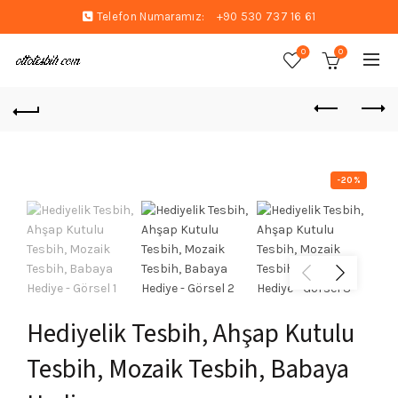
Telefon Numaramız:
+90 530 737 16 61
0
0
-20%
Hediyelik Tesbih, Ahşap Kutulu
Tesbih, Mozaik Tesbih, Babaya