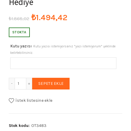
Hediye
Orijinal
Şu
₺
1.494,42
₺
1.868,02
fiyat:
andaki
STOKTA
₺1.868,02.
fiyat:
Kutu yazısı
Kutu yazısı istemiyorsanız *yazı istemiyorum* şeklinde
belirtebilirsiniz.
₺1.494,42.
Hediyelik Tesbih, Ahşap Kutulu Tesbih, Mozaik Tesbih, Baba
SEPETE EKLE
İstek listesine ekle
Stok kodu:
OT3483