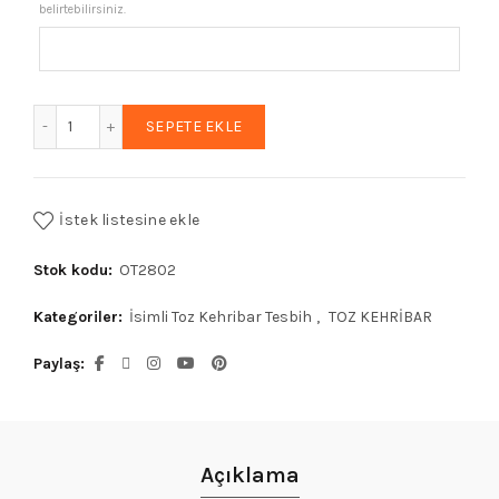
belirtebilirsiniz.
Hediyelik Tesbih, Kehribar Tesbih, Harfli Tesbih, Ahşap Kutu
SEPETE EKLE
İstek listesine ekle
Stok kodu:
OT2802
Kategoriler:
İsimli Toz Kehribar Tesbih
,
TOZ KEHRİBAR
Paylaş
Açıklama