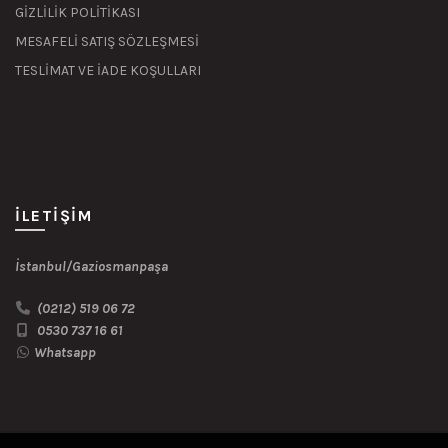
GİZLİLİK POLİTİKASI
MESAFELİ SATIŞ SÖZLEŞMESİ
TESLİMAT VE İADE KOŞULLARI
İLETIŞIM
İstanbul/Gaziosmanpaşa
(0212) 519 06 72
0530 737 16 61
Whatsapp