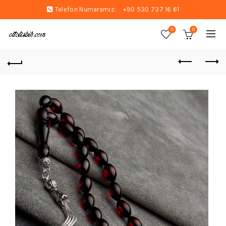
Telefon Numaramız:
+90 530 737 16 61
0
0