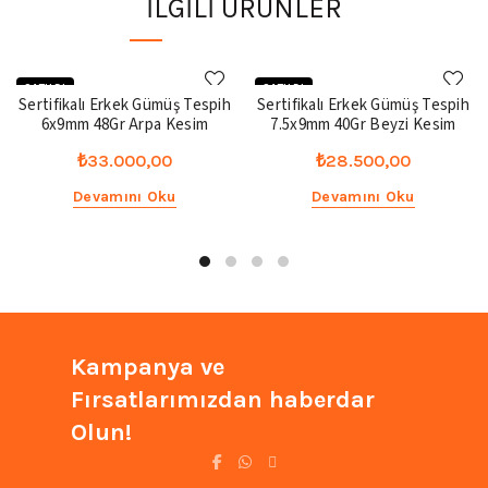
İLGILI ÜRÜNLER
SATILDI
SATILDI
Sertifikalı Erkek Gümüş Tespih
Sertifikalı Erkek Gümüş Tespih
6x9mm 48Gr Arpa Kesim
7.5x9mm 40Gr Beyzi Kesim
₺
33.000,00
₺
28.500,00
Devamını Oku
Devamını Oku
Kampanya ve
Fırsatlarımızdan haberdar
Olun!