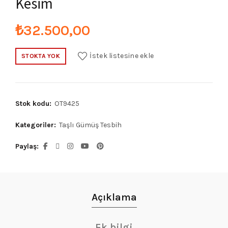
Kesim
₺
32.500,00
İstek listesine ekle
STOKTA YOK
Stok kodu:
OT9425
Kategoriler:
Taşlı Gümüş Tesbih
Paylaş
Açıklama
Ek bilgi