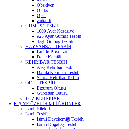
Obsidyen
Oniks
Opal
Zultanit
GÜMÜŞ TESBİH
1000 Ayar Kazaziye
925 Ayar Gümüş Tesbih
Taşlı Gümüş Tesbih
HAYVANSAL TESBİH
Bufalo Boynuzu
Deve Kemiği
KEHRİBAR TESBİH
Ateş Kehribar Tesbih
Damla Kehribar Tesbih
Sıkma Kehribar Tesbih
OLTU TESBİH
Erzurum Oltusu
Gürcistan Oltusu
TOZ KEHRİBAR
KİŞİYE ÖZEL İSİMLİ ÜRÜNLER
İsimli Bileklik
İsimli Tesbih
İsimli Devekemiği Tesbih
İsimli Doğaltaş Tesbih