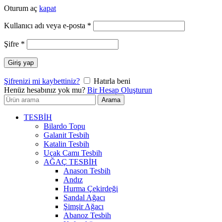
Oturum aç
kapat
Gerekli
Kullanıcı adı veya e-posta
*
Gerekli
Şifre
*
Giriş yap
Şifrenizi mi kaybettiniz?
Hatırla beni
Henüz hesabınız yok mu?
Bir Hesap Oluşturun
Arayın:
Arama
TESBİH
Bilardo Topu
Galanit Tesbih
Katalin Tesbih
Uçak Camı Tesbih
AĞAÇ TESBİH
Anason Tesbih
Andız
Hurma Çekirdeği
Sandal Ağacı
Şimşir Ağacı
Abanoz Tesbih