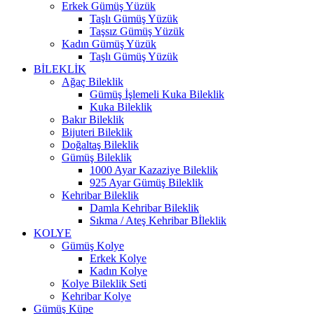
Erkek Gümüş Yüzük
Taşlı Gümüş Yüzük
Taşsız Gümüş Yüzük
Kadın Gümüş Yüzük
Taşlı Gümüş Yüzük
BİLEKLİK
Ağaç Bileklik
Gümüş İşlemeli Kuka Bileklik
Kuka Bileklik
Bakır Bileklik
Bijuteri Bileklik
Doğaltaş Bileklik
Gümüş Bileklik
1000 Ayar Kazaziye Bileklik
925 Ayar Gümüş Bileklik
Kehribar Bileklik
Damla Kehribar Bileklik
Sıkma / Ateş Kehribar Bİleklik
KOLYE
Gümüş Kolye
Erkek Kolye
Kadın Kolye
Kolye Bileklik Seti
Kehribar Kolye
Gümüş Küpe