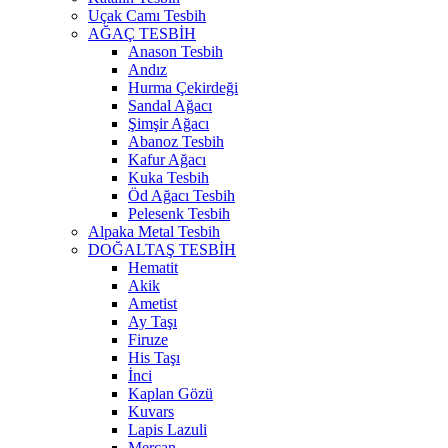
Uçak Camı Tesbih
AĞAÇ TESBİH
Anason Tesbih
Andız
Hurma Çekirdeği
Sandal Ağacı
Şimşir Ağacı
Abanoz Tesbih
Kafur Ağacı
Kuka Tesbih
Öd Ağacı Tesbih
Pelesenk Tesbih
Alpaka Metal Tesbih
DOĞALTAŞ TESBİH
Hematit
Akik
Ametist
Ay Taşı
Firuze
His Taşı
İnci
Kaplan Gözü
Kuvars
Lapis Lazuli
Mercan