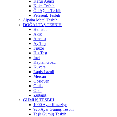
Kafur Ağacı
Kuka Tesbih
Öd Ağacı Tesbih
Pelesenk Tesbih
Alpaka Metal Tesbih
DOĞALTAŞ TESBİH
Hematit
Akik
Ametist
Ay Taşı
Firuze
His Taşı
İnci
Kaplan Gözü
Kuvars
Lapis Lazuli
Mercan
Obsidyen
Oniks
Opal
Zultanit
GÜMÜŞ TESBİH
1000 Ayar Kazaziye
925 Ayar Gümüş Tesbih
Taşlı Gümüş Tesbih