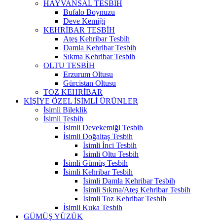
HAYVANSAL TESBİH
Bufalo Boynuzu
Deve Kemiği
KEHRİBAR TESBİH
Ateş Kehribar Tesbih
Damla Kehribar Tesbih
Sıkma Kehribar Tesbih
OLTU TESBİH
Erzurum Oltusu
Gürcistan Oltusu
TOZ KEHRİBAR
KİŞİYE ÖZEL İSİMLİ ÜRÜNLER
İsimli Bileklik
İsimli Tesbih
İsimli Devekemiği Tesbih
İsimli Doğaltaş Tesbih
İsimli İnci Tesbih
İsimli Oltu Tesbih
İsimli Gümüş Tesbih
İsimli Kehribar Tesbih
İsimli Damla Kehribar Tesbih
İsimli Sıkma/Ateş Kehribar Tesbih
İsimli Toz Kehribar Tesbih
İsimli Kuka Tesbih
GÜMÜŞ YÜZÜK