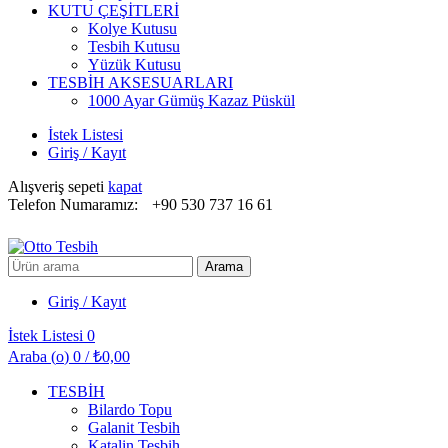
KUTU ÇEŞİTLERİ
Kolye Kutusu
Tesbih Kutusu
Yüzük Kutusu
TESBİH AKSESUARLARI
1000 Ayar Gümüş Kazaz Püskül
İstek Listesi
Giriş / Kayıt
Alışveriş sepeti
kapat
Telefon Numaramız:
+90 530 737 16 61
Arayın:
Arama
Giriş / Kayıt
İstek Listesi
0
Araba (
o
)
0
/
₺
0,00
TESBİH
Bilardo Topu
Galanit Tesbih
Katalin Tesbih