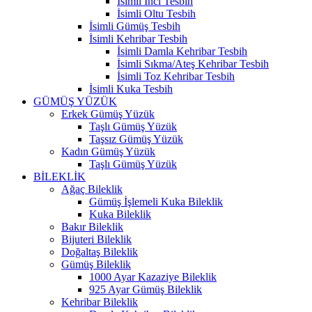
İsimli İnci Tesbih
İsimli Oltu Tesbih
İsimli Gümüş Tesbih
İsimli Kehribar Tesbih
İsimli Damla Kehribar Tesbih
İsimli Sıkma/Ateş Kehribar Tesbih
İsimli Toz Kehribar Tesbih
İsimli Kuka Tesbih
GÜMÜŞ YÜZÜK
Erkek Gümüş Yüzük
Taşlı Gümüş Yüzük
Taşsız Gümüş Yüzük
Kadın Gümüş Yüzük
Taşlı Gümüş Yüzük
BİLEKLİK
Ağaç Bileklik
Gümüş İşlemeli Kuka Bileklik
Kuka Bileklik
Bakır Bileklik
Bijuteri Bileklik
Doğaltaş Bileklik
Gümüş Bileklik
1000 Ayar Kazaziye Bileklik
925 Ayar Gümüş Bileklik
Kehribar Bileklik