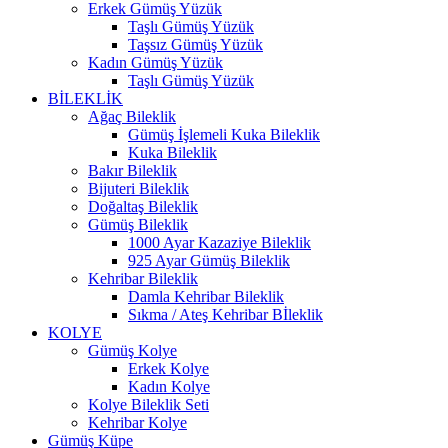
Erkek Gümüş Yüzük
Taşlı Gümüş Yüzük
Taşsız Gümüş Yüzük
Kadın Gümüş Yüzük
Taşlı Gümüş Yüzük
BİLEKLİK
Ağaç Bileklik
Gümüş İşlemeli Kuka Bileklik
Kuka Bileklik
Bakır Bileklik
Bijuteri Bileklik
Doğaltaş Bileklik
Gümüş Bileklik
1000 Ayar Kazaziye Bileklik
925 Ayar Gümüş Bileklik
Kehribar Bileklik
Damla Kehribar Bileklik
Sıkma / Ateş Kehribar Bİleklik
KOLYE
Gümüş Kolye
Erkek Kolye
Kadın Kolye
Kolye Bileklik Seti
Kehribar Kolye
Gümüş Küpe