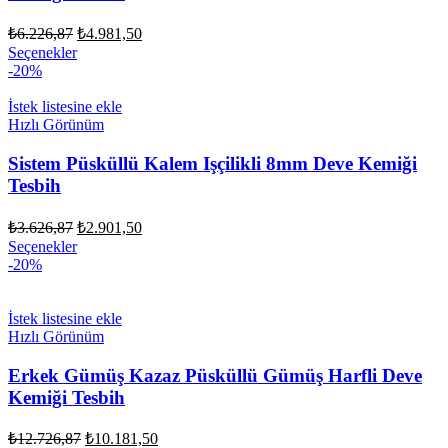
Orijinal
Şu
₺
6.226,87
₺
4.981,50
fiyat:
andaki
Seçenekler
fiyat:
₺6.226,87.
-20%
₺4.981,50.
İstek listesine ekle
Hızlı Görünüm
Sistem Püsküllü Kalem Işçilikli 8mm Deve Kemiği
Tesbih
Orijinal
Şu
₺
3.626,87
₺
2.901,50
fiyat:
andaki
Seçenekler
fiyat:
₺3.626,87.
-20%
₺2.901,50.
İstek listesine ekle
Hızlı Görünüm
Erkek Gümüş Kazaz Püsküllü Gümüş Harfli Deve
Kemiği Tesbih
Orijinal
Şu
₺
12.726,87
₺
10.181,50