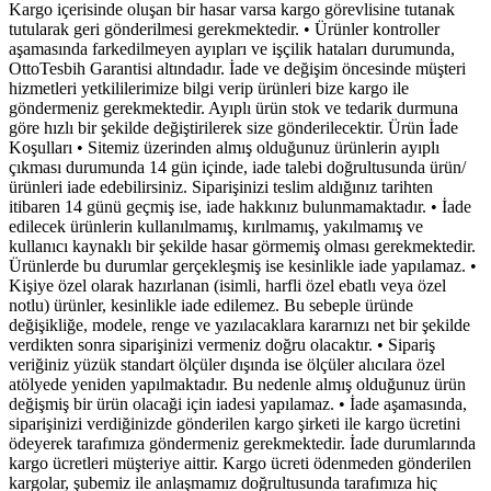
Kargo içerisinde oluşan bir hasar varsa kargo görevlisine tutanak
tutularak geri gönderilmesi gerekmektedir. • Ürünler kontroller
aşamasında farkedilmeyen ayıpları ve işçilik hataları durumunda,
OttoTesbih Garantisi altındadır. İade ve değişim öncesinde müşteri
hizmetleri yetkililerimize bilgi verip ürünleri bize kargo ile
göndermeniz gerekmektedir. Ayıplı ürün stok ve tedarik durmuna
göre hızlı bir şekilde değiştirilerek size gönderilecektir. Ürün İade
Koşulları • Sitemiz üzerinden almış olduğunuz ürünlerin ayıplı
çıkması durumunda 14 gün içinde, iade talebi doğrultusunda ürün/
ürünleri iade edebilirsiniz. Siparişinizi teslim aldığınız tarihten
itibaren 14 günü geçmiş ise, iade hakkınız bulunmamaktadır. • İade
edilecek ürünlerin kullanılmamış, kırılmamış, yakılmamış ve
kullanıcı kaynaklı bir şekilde hasar görmemiş olması gerekmektedir.
Ürünlerde bu durumlar gerçekleşmiş ise kesinlikle iade yapılamaz. •
Kişiye özel olarak hazırlanan (isimli, harfli özel ebatlı veya özel
notlu) ürünler, kesinlikle iade edilemez. Bu sebeple üründe
değişikliğe, modele, renge ve yazılacaklara kararnızı net bir şekilde
verdikten sonra siparişinizi vermeniz doğru olacaktır. • Sipariş
veriğiniz yüzük standart ölçüler dışında ise ölçüler alıcılara özel
atölyede yeniden yapılmaktadır. Bu nedenle almış olduğunuz ürün
değişmiş bir ürün olacaği için iadesi yapılamaz. • İade aşamasında,
siparişinizi verdiğinizde gönderilen kargo şirketi ile kargo ücretini
ödeyerek tarafımıza göndermeniz gerekmektedir. İade durumlarında
kargo ücretleri müşteriye aittir. Kargo ücreti ödenmeden gönderilen
kargolar, şubemiz ile anlaşmamız doğrultusunda tarafımıza hiç