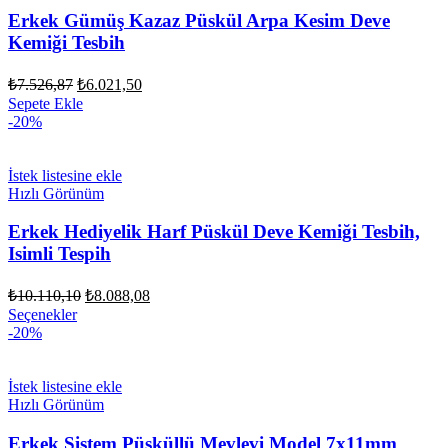
Erkek Gümüş Kazaz Püskül Arpa Kesim Deve
Kemiği Tesbih
Orijinal
Şu
₺
7.526,87
₺
6.021,50
fiyat:
andaki
Sepete Ekle
fiyat:
₺7.526,87.
-20%
₺6.021,50.
İstek listesine ekle
Hızlı Görünüm
Erkek Hediyelik Harf Püskül Deve Kemiği Tesbih,
Isimli Tespih
Orijinal
Şu
₺
10.110,10
₺
8.088,08
fiyat:
andaki
Seçenekler
fiyat:
₺10.110,10.
-20%
₺8.088,08.
İstek listesine ekle
Hızlı Görünüm
Erkek Sistem Püsküllü Mevlevi Model 7x11mm