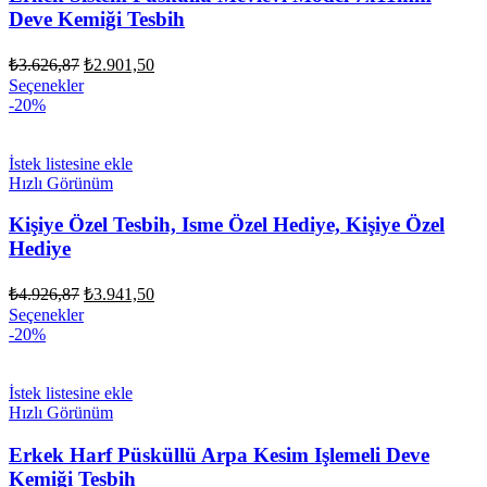
Deve Kemiği Tesbih
Orijinal
Şu
₺
3.626,87
₺
2.901,50
fiyat:
andaki
Seçenekler
fiyat:
₺3.626,87.
-20%
₺2.901,50.
İstek listesine ekle
Hızlı Görünüm
Kişiye Özel Tesbih, Isme Özel Hediye, Kişiye Özel
Hediye
Orijinal
Şu
₺
4.926,87
₺
3.941,50
fiyat:
andaki
Seçenekler
fiyat:
₺4.926,87.
-20%
₺3.941,50.
İstek listesine ekle
Hızlı Görünüm
Erkek Harf Püsküllü Arpa Kesim Işlemeli Deve
Kemiği Tesbih