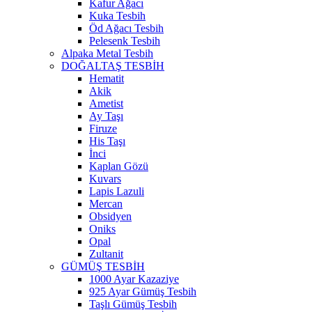
Kafur Ağacı
Kuka Tesbih
Öd Ağacı Tesbih
Pelesenk Tesbih
Alpaka Metal Tesbih
DOĞALTAŞ TESBİH
Hematit
Akik
Ametist
Ay Taşı
Firuze
His Taşı
İnci
Kaplan Gözü
Kuvars
Lapis Lazuli
Mercan
Obsidyen
Oniks
Opal
Zultanit
GÜMÜŞ TESBİH
1000 Ayar Kazaziye
925 Ayar Gümüş Tesbih
Taşlı Gümüş Tesbih