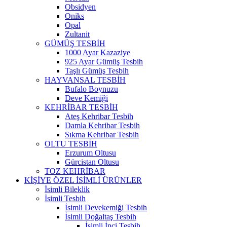
Obsidyen
Oniks
Opal
Zultanit
GÜMÜŞ TESBİH
1000 Ayar Kazaziye
925 Ayar Gümüş Tesbih
Taşlı Gümüş Tesbih
HAYVANSAL TESBİH
Bufalo Boynuzu
Deve Kemiği
KEHRİBAR TESBİH
Ateş Kehribar Tesbih
Damla Kehribar Tesbih
Sıkma Kehribar Tesbih
OLTU TESBİH
Erzurum Oltusu
Gürcistan Oltusu
TOZ KEHRİBAR
KİŞİYE ÖZEL İSİMLİ ÜRÜNLER
İsimli Bileklik
İsimli Tesbih
İsimli Devekemiği Tesbih
İsimli Doğaltaş Tesbih
İsimli İnci Tesbih