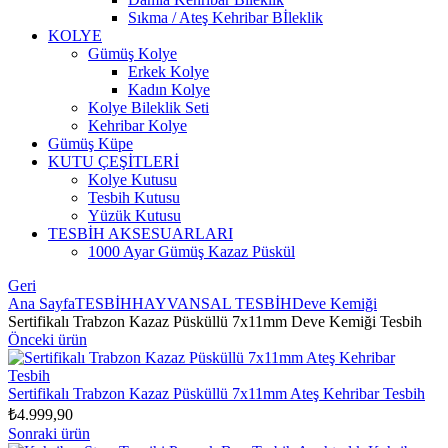
Sıkma / Ateş Kehribar Bİleklik
KOLYE
Gümüş Kolye
Erkek Kolye
Kadın Kolye
Kolye Bileklik Seti
Kehribar Kolye
Gümüş Küpe
KUTU ÇEŞİTLERİ
Kolye Kutusu
Tesbih Kutusu
Yüzük Kutusu
TESBİH AKSESUARLARI
1000 Ayar Gümüş Kazaz Püskül
Geri
Ana Sayfa
TESBİH
HAYVANSAL TESBİH
Deve Kemiği
Sertifikalı Trabzon Kazaz Püsküllü 7x11mm Deve Kemiği Tesbih
Önceki ürün
Sertifikalı Trabzon Kazaz Püsküllü 7x11mm Ateş Kehribar Tesbih
₺
4.999,90
Sonraki ürün