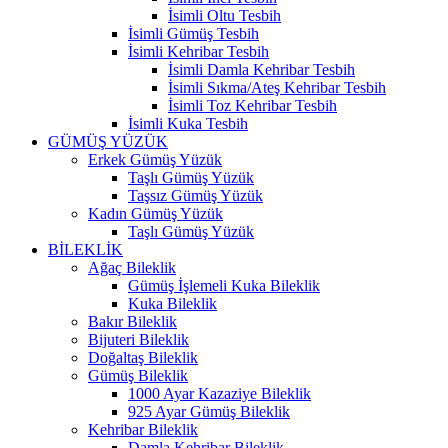
İsimli Oltu Tesbih
İsimli Gümüş Tesbih
İsimli Kehribar Tesbih
İsimli Damla Kehribar Tesbih
İsimli Sıkma/Ateş Kehribar Tesbih
İsimli Toz Kehribar Tesbih
İsimli Kuka Tesbih
GÜMÜŞ YÜZÜK
Erkek Gümüş Yüzük
Taşlı Gümüş Yüzük
Taşsız Gümüş Yüzük
Kadın Gümüş Yüzük
Taşlı Gümüş Yüzük
BİLEKLİK
Ağaç Bileklik
Gümüş İşlemeli Kuka Bileklik
Kuka Bileklik
Bakır Bileklik
Bijuteri Bileklik
Doğaltaş Bileklik
Gümüş Bileklik
1000 Ayar Kazaziye Bileklik
925 Ayar Gümüş Bileklik
Kehribar Bileklik
Damla Kehribar Bileklik