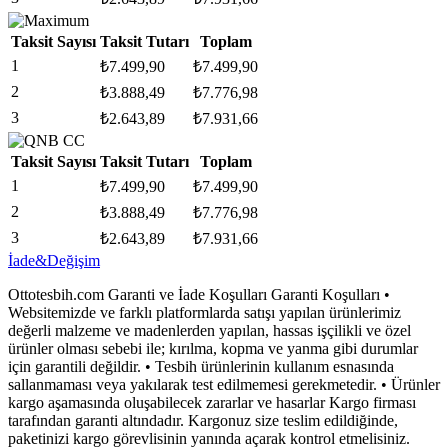
Taksit Sayısı
Taksit Tutarı
Toplam
1
₺
7.499,90
₺
7.499,90
2
₺
3.888,49
₺
7.776,98
3
₺
2.643,89
₺
7.931,66
Taksit Sayısı
Taksit Tutarı
Toplam
1
₺
7.499,90
₺
7.499,90
2
₺
3.888,49
₺
7.776,98
3
₺
2.643,89
₺
7.931,66
İade&Değişim
Ottotesbih.com Garanti ve İade Koşulları Garanti Koşulları •
Websitemizde ve farklı platformlarda satışı yapılan ürünlerimiz
değerli malzeme ve madenlerden yapılan, hassas işçilikli ve özel
ürünler olması sebebi ile; kırılma, kopma ve yanma gibi durumlar
için garantili değildir. • Tesbih ürünlerinin kullanım esnasında
sallanmaması veya yakılarak test edilmemesi gerekmetedir. • Ürünler
kargo aşamasında oluşabilecek zararlar ve hasarlar Kargo firması
tarafından garanti altındadır. Kargonuz size teslim edildiğinde,
paketinizi kargo görevlisinin yanında açarak kontrol etmelisiniz.