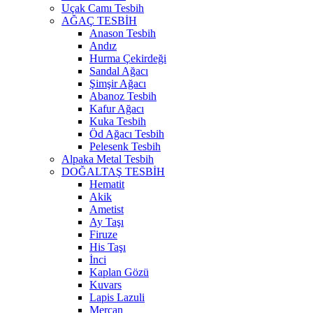
Uçak Camı Tesbih
AĞAÇ TESBİH
Anason Tesbih
Andız
Hurma Çekirdeği
Sandal Ağacı
Şimşir Ağacı
Abanoz Tesbih
Kafur Ağacı
Kuka Tesbih
Öd Ağacı Tesbih
Pelesenk Tesbih
Alpaka Metal Tesbih
DOĞALTAŞ TESBİH
Hematit
Akik
Ametist
Ay Taşı
Firuze
His Taşı
İnci
Kaplan Gözü
Kuvars
Lapis Lazuli
Mercan