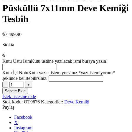
Püsküllü 7x11mm Deve Kemiği
Tesbih
₺
7.499,90
Stokta
₺
Kutu Üstü İsim
Kutu üstüne yazılacak ismi buraya yazın!
Kutu İçi Notu
Kutu yazısı istemiyorsanız *yazı istemiyorum*
şeklinde belirtebilirsiniz.
Sertifikalı
Trabzon
Sepete Ekle
Kazaz
İstek listesine ekle
Püsküllü
Stok kodu:
OT9676
Kategoriler:
Deve Kemiği
7x11mm
Paylaş
Deve
Kemiği
Facebook
Tesbih
X
adet
Instagram