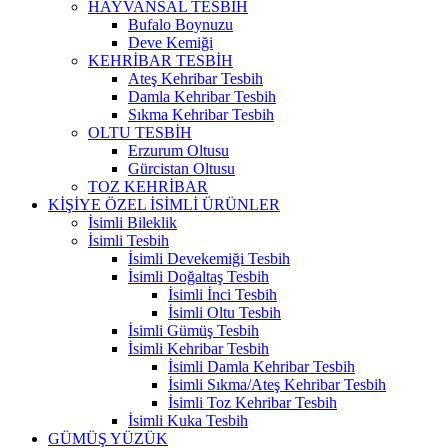
HAYVANSAL TESBİH
Bufalo Boynuzu
Deve Kemiği
KEHRİBAR TESBİH
Ateş Kehribar Tesbih
Damla Kehribar Tesbih
Sıkma Kehribar Tesbih
OLTU TESBİH
Erzurum Oltusu
Gürcistan Oltusu
TOZ KEHRİBAR
KİŞİYE ÖZEL İSİMLİ ÜRÜNLER
İsimli Bileklik
İsimli Tesbih
İsimli Devekemiği Tesbih
İsimli Doğaltaş Tesbih
İsimli İnci Tesbih
İsimli Oltu Tesbih
İsimli Gümüş Tesbih
İsimli Kehribar Tesbih
İsimli Damla Kehribar Tesbih
İsimli Sıkma/Ateş Kehribar Tesbih
İsimli Toz Kehribar Tesbih
İsimli Kuka Tesbih
GÜMÜŞ YÜZÜK