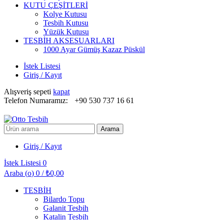
KUTU ÇEŞİTLERİ
Kolye Kutusu
Tesbih Kutusu
Yüzük Kutusu
TESBİH AKSESUARLARI
1000 Ayar Gümüş Kazaz Püskül
İstek Listesi
Giriş / Kayıt
Alışveriş sepeti
kapat
Telefon Numaramız:
+90 530 737 16 61
Arayın:
Arama
Giriş / Kayıt
İstek Listesi
0
Araba (
o
)
0
/
₺
0,00
TESBİH
Bilardo Topu
Galanit Tesbih
Katalin Tesbih