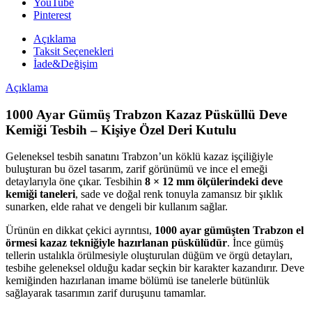
YouTube
Pinterest
Açıklama
Taksit Seçenekleri
İade&Değişim
Açıklama
1000 Ayar Gümüş Trabzon Kazaz Püsküllü Deve
Kemiği Tesbih – Kişiye Özel Deri Kutulu
Geleneksel tesbih sanatını Trabzon’un köklü kazaz işçiliğiyle
buluşturan bu özel tasarım, zarif görünümü ve ince el emeği
detaylarıyla öne çıkar. Tesbihin
8 × 12 mm ölçülerindeki deve
kemiği taneleri
, sade ve doğal renk tonuyla zamansız bir şıklık
sunarken, elde rahat ve dengeli bir kullanım sağlar.
Ürünün en dikkat çekici ayrıntısı,
1000 ayar gümüşten Trabzon el
örmesi kazaz tekniğiyle hazırlanan püskülüdür
. İnce gümüş
tellerin ustalıkla örülmesiyle oluşturulan düğüm ve örgü detayları,
tesbihe geleneksel olduğu kadar seçkin bir karakter kazandırır. Deve
kemiğinden hazırlanan imame bölümü ise tanelerle bütünlük
sağlayarak tasarımın zarif duruşunu tamamlar.