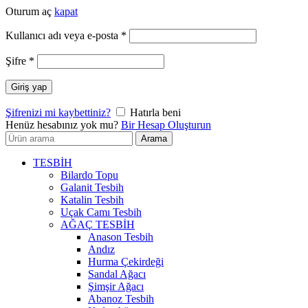
Oturum aç
kapat
Gerekli
Kullanıcı adı veya e-posta
*
Gerekli
Şifre
*
Giriş yap
Şifrenizi mi kaybettiniz?
Hatırla beni
Henüz hesabınız yok mu?
Bir Hesap Oluşturun
Arayın:
Arama
TESBİH
Bilardo Topu
Galanit Tesbih
Katalin Tesbih
Uçak Camı Tesbih
AĞAÇ TESBİH
Anason Tesbih
Andız
Hurma Çekirdeği
Sandal Ağacı
Şimşir Ağacı
Abanoz Tesbih