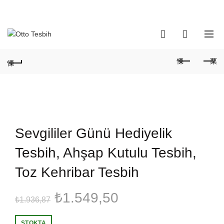
Telefon Numaramız:
+90 530 737 16 61
0
0
Sevgililer Günü Hediyelik
Tesbih, Ahşap Kutulu Tesbih,
Toz Kehribar Tesbih
Orijinal
Şu
₺
1.549,50
₺
1.936,87
fiyat:
andaki
STOKTA