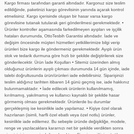
Kargo firması tarafından garanti altındadır. Kargonuz size teslim
edildiğinde, paketinizi kargo görevlisinin yanında açarak kontrol
etmelisiniz. Kargo içerisinde oluşan bir hasar varsa kargo
görevlisine tutanak tutularak geri gönderilmesi gerekmektedir. •
Ürünler kontroller aşamasında farkedilmeyen ayıpları ve işçilik
hataları durumunda, OttoTesbih Garantisi altındadır. İade ve
değişim öncesinde müşteri hizmetleri yetkililerimize bilgi verip
ürünleri bize kargo ile göndermeniz gerekmektedir. Ayıplı ürün
stok ve tedarik durmuna göre hızlı bir şekilde değiştirilerek size
gönderilecektir. Ürün İade Koşulları • Sitemiz üzerinden almış
olduğunuz ürünlerin ayıplı çıkması durumunda 14 gün içinde, iade
talebi doğrultusunda ürün/ürünleri iade edebilirsiniz. Siparişinizi
teslim aldığınız tarihten itibaren 14 günü geçmiş ise, iade hakkınız
bulunmamaktadır. • İade edilecek ürünlerin kullanılmamış,
kırılmamış, yakılmamış ve kullanıcı kaynaklı bir şekilde hasar
görmemiş olması gerekmektedir. Ürünlerde bu durumlar
gerçekleşmiş ise kesinlikle iade yapılamaz. • Kişiye özel olarak
hazırlanan (isimli, harfli özel ebatlı veya özel notlu) ürünler,
kesinlikle iade edilemez. Bu sebeple üründe değişikliğe, modele,
renge ve yazılacaklara kararnızı net bir şekilde verdikten sonra