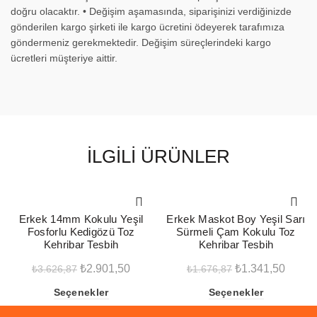
doğru olacaktır. • Değişim aşamasında, siparişinizi verdiğinizde
gönderilen kargo şirketi ile kargo ücretini ödeyerek tarafımıza
göndermeniz gerekmektedir. Değişim süreçlerindeki kargo
ücretleri müşteriye aittir.
İLGILI ÜRÜNLER
-20%
-20%
Erkek 14mm Kokulu Yeşil
Erkek Maskot Boy Yeşil Sarı
Fosforlu Kedigözü Toz
Sürmeli Çam Kokulu Toz
Kehribar Tesbih
Kehribar Tesbih
Orijinal
Şu
Orijinal
Şu
₺
2.901,50
₺
1.341,50
₺
3.626,87
₺
1.676,87
fiyat:
andaki
fiyat:
andak
Seçenekler
Seçenekler
₺3.626,87.
fiyat:
₺1.676,87.
fiyat: