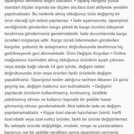
siparişinizi vermeniz doğru olacaktır. • Sipariş veriğiniz yüzük
standart ölçüler dışında ise ölçüler alıcılara özel atölyede yeniden
yapılmaktadır. Bu nedenle almış olduğunuz ürün değişmiş bir
ürün olacaği için iadesi yapılamaz. • İade aşamasında, siparişinizi
verdiğinizde gönderilen kargo şirketi ile kargo ücretini ödeyerek
tarafımıza göndermeniz gerekmektedir. İade durumlarında kargo
ücretleri müşteriye aittir. Kargo ücreti ödenmeden gönderilen
kargolar, şubemiz ile anlaşmamız doğrultusunda tarafımıza hiç
getirilmeyerek geri dönmektedir. Ürün Değişim Koşulları • Online
mağazamız üzerinden almış olduğunuz ürünlerin ayıplı çıkması
veya isteğe bağlı olarak 14 gün içinde, değişim talebi
doğrultusunda ürün veya ürünleri farklı ürünlerle değişim
yapabilirsiniz. Siparişinizi teslim aldığınız tarihten itibaren 14 günü
geçmiş ise, değişim hakkınız son bulmaktadır. • Değişimi
yapılacak ürünlerin kullanılmamış, kırılmamış, özellikle
yakılmamış olması ve kullanıcı kaynaklı bir şekilde hasar
görmemiş olması gerekmektedir. Aksi taktirde iade ve değişim
yapılamamaktadır. • Kişiye özel olarak hazırlanan (isimli, harfli
özel ebatlı veya özel notlu) ürünler, farklı bir ürünle değiştirilemez.
Bu sebeple üründe değişikliğe, modele, renge ve yazılacaklara
kararnızı net bir şekilde verdikten sonra siparişinizi vermeniz