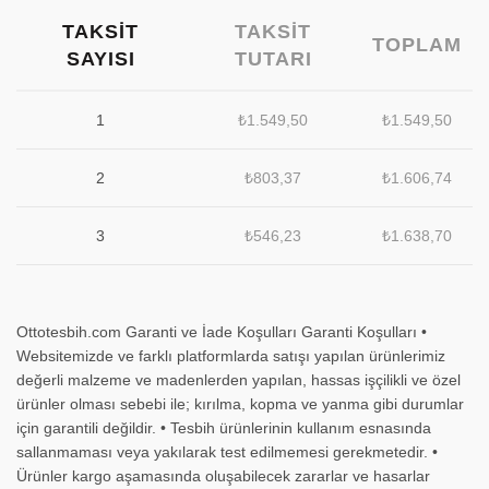
TAKSIT
TAKSIT
TOPLAM
SAYISI
TUTARI
1
₺
1.549,50
₺
1.549,50
2
₺
803,37
₺
1.606,74
3
₺
546,23
₺
1.638,70
Ottotesbih.com Garanti ve İade Koşulları Garanti Koşulları •
Websitemizde ve farklı platformlarda satışı yapılan ürünlerimiz
değerli malzeme ve madenlerden yapılan, hassas işçilikli ve özel
ürünler olması sebebi ile; kırılma, kopma ve yanma gibi durumlar
için garantili değildir. • Tesbih ürünlerinin kullanım esnasında
sallanmaması veya yakılarak test edilmemesi gerekmetedir. •
Ürünler kargo aşamasında oluşabilecek zararlar ve hasarlar