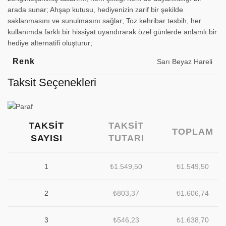
arada sunar; Ahşap kutusu, hediyenizin zarif bir şekilde
saklanmasını ve sunulmasını sağlar; Toz kehribar tesbih, her
kullanımda farklı bir hissiyat uyandırarak özel günlerde anlamlı bir
hediye alternatifi oluşturur;
Renk
Sarı Beyaz Hareli
Taksit Seçenekleri
TAKSIT
TAKSIT
TOPLAM
SAYISI
TUTARI
1
₺
1.549,50
₺
1.549,50
2
₺
803,37
₺
1.606,74
3
₺
546,23
₺
1.638,70