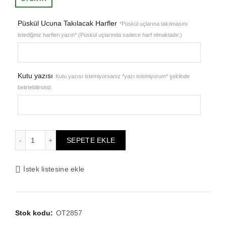
₺1.936,87.
fiyat:
Püskül Ucuna Takılacak Harfler
*Püskül uçlarına takılmasını
istediğiniz harfleri yazın* (Püskül uçlarında sadece harf olmaktadır.)
₺1.549,50.
Kutu yazısı
Kutu yazısı istemiyorsanız *yazı istemiyorum* şeklinde
belirtebilirsiniz.
Sevgililer Günü Hediyelik Tesbih, Ahşap Kutulu Tesbih, Toz 
SEPETE EKLE
İstek listesine ekle
Stok kodu:
OT2857