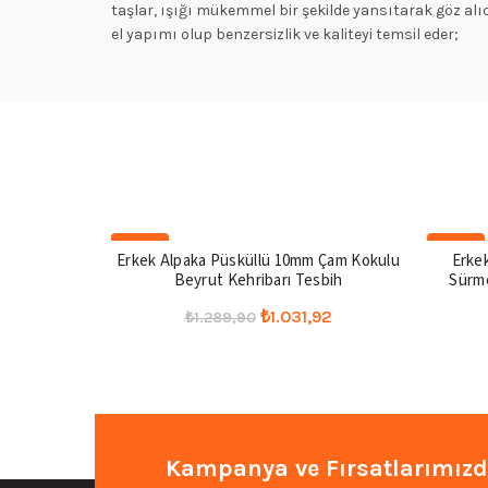
taşlar, ışığı mükemmel bir şekilde yansıtarak göz alıcı
el yapımı olup benzersizlik ve kaliteyi temsil eder;
-20%
-20%
Erkek Alpaka Püsküllü 10mm Çam Kokulu
Erke
Beyrut Kehribarı Tesbih
Sürme
Orijinal
Şu
₺
1.031,92
₺
1.289,90
fiyat:
andaki
Seçenekler
₺1.289,90.
fiyat:
₺1.031,92.
Kampanya ve Fırsatlarımızd