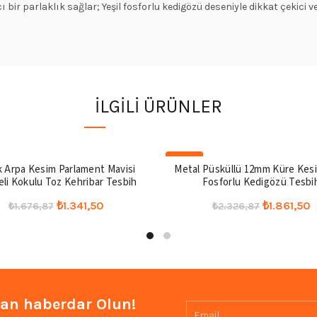
 bir parlaklık sağlar; Yeşil fosforlu kedigözü deseniyle dikkat çekici v
İLGILI ÜRÜNLER
-20%
k Arpa Kesim Parlament Mavisi
Metal Püsküllü 12mm Küre Kes
li Kokulu Toz Kehribar Tesbih
Fosforlu Kedigözü Tesbi
Orijinal
Şu
Orijinal
Ş
₺
1.341,50
₺
1.861,50
₺
1.676,87
₺
2.326,87
fiyat:
andaki
fiyat:
a
Sepete Ekle
Seçenekler
₺1.676,87.
fiyat:
₺2.326,87
f
₺1.341,50.
₺
an haberdar Olun!