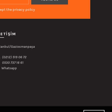
ept the privacy policy
LETIŞIM
tanbul/Gaziosmanpaşa
(0212) 519 06 72
0530 737 16 61
Whatsapp