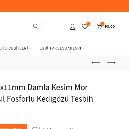
0
0
₺
0,00
UTU ÇEŞİTLERİ
TESBİH AKSESUARLARI
 7x11mm Damla Kesim Mor
il Fosforlu Kedigözü Tesbih
aki
üllü 7x11mm Damla Kesim Mor Renk Süzmesi Yeşil Fosforlu Kedigözü 