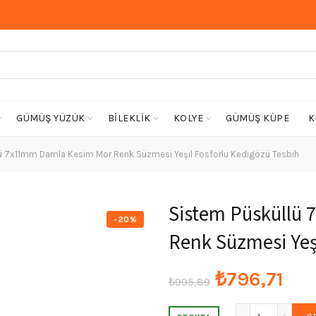
GÜMÜŞ YÜZÜK
BİLEKLİK
KOLYE
GÜMÜŞ KÜPE
K
ü 7x11mm Damla Kesim Mor Renk Süzmesi Yeşil Fosforlu Kedigözü Tesbih
Sistem Püsküllü
-20%
Renk Süzmesi Yeş
Orijinal
Şu
₺
796,71
₺
995,89
fiyat:
and
Sistem Püsk