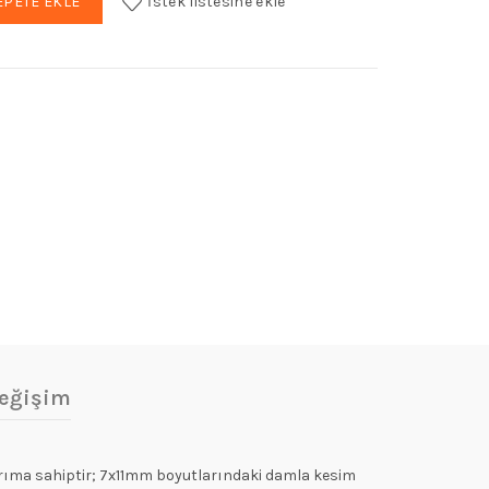
EPETE EKLE
İstek listesine ekle
t:
6,71.
eğişim
asarıma sahiptir; 7x11mm boyutlarındaki damla kesim