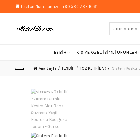
Telefon Numaramız:
+90 530 737 16 61
Arayın:
TESBİH
KİŞİYE ÖZEL İSİMLİ ÜRÜNLER
Ana Sayfa
TESBİH
TOZ KEHRİBAR
Sistem Püsküll