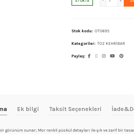
S
STOKTA
₺995,89.
fiya
₺79
Stok kodu:
OT0695
Kategoriler:
TOZ KEHRİBAR
Paylaş
ama
Ek bilgi
Taksit Seçenekleri
İade&D
 bir görünüm sunar; Mor renkli püskül detayları ile şık ve zarif bir t