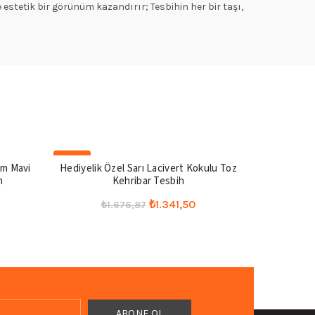
e estetik bir görünüm kazandırır; Tesbihin her bir taşı,
-20%
-20%
im Mavi
Hediyelik Özel Sarı Lacivert Kokulu Toz
Erkek Hedi
h
Kehribar Tesbih
Beyaz Ko
u
Orijinal
Şu
₺
1.341,50
₺
1.676,87
₺
ndaki
fiyat:
andaki
Seçenekler
.
iyat:
₺1.676,87.
fiyat:
1.861,50.
₺1.341,50.