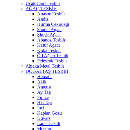
Uçak Camı Tesbih
AĞAÇ TESBİH
Anason Tesbih
Andız
Hurma Çekirdeği
Sandal Ağacı
Şimşir Ağacı
Abanoz Tesbih
Kafur Ağacı
Kuka Tesbih
Öd Ağacı Tesbih
Pelesenk Tesbih
Alpaka Metal Tesbih
DOĞALTAŞ TESBİH
Hematit
Akik
Ametist
Ay Taşı
Firuze
His Taşı
İnci
Kaplan Gözü
Kuvars
Lapis Lazuli
Mercan