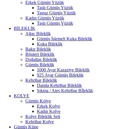
Erkek Gümüş Yüzük
Taşlı Gümüş Yüzük
Taşsız Gümüş Yüzük
Kadın Gümüş Yüzük
Taşlı Gümüş Yüzük
BİLEKLİK
Ağaç Bileklik
Gümüş İşlemeli Kuka Bileklik
Kuka Bileklik
Bakır Bileklik
Bijuteri Bileklik
Doğaltaş Bileklik
Gümüş Bileklik
1000 Ayar Kazaziye Bileklik
925 Ayar Gümüş Bileklik
Kehribar Bileklik
Damla Kehribar Bileklik
Sıkma / Ateş Kehribar Bİleklik
KOLYE
Gümüş Kolye
Erkek Kolye
Kadın Kolye
Kolye Bileklik Seti
Kehribar Kolye
Gümüş Küpe