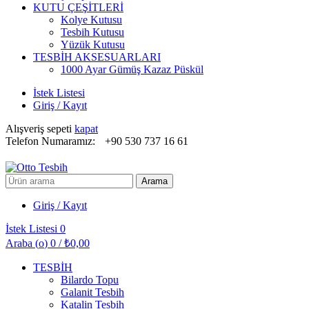
KUTU ÇEŞİTLERİ
Kolye Kutusu
Tesbih Kutusu
Yüzük Kutusu
TESBİH AKSESUARLARI
1000 Ayar Gümüş Kazaz Püskül
İstek Listesi
Giriş / Kayıt
Alışveriş sepeti
kapat
Telefon Numaramız:
+90 530 737 16 61
Arayın:
Arama
Giriş / Kayıt
İstek Listesi
0
Araba (
o
)
0
/
₺
0,00
TESBİH
Bilardo Topu
Galanit Tesbih
Katalin Tesbih