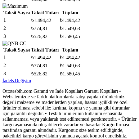
Taksit Sayısı
Taksit Tutarı
Toplam
1
₺
1.494,42
₺
1.494,42
2
₺
774,81
₺
1.549,63
3
₺
526,82
₺
1.580,45
Taksit Sayısı
Taksit Tutarı
Toplam
1
₺
1.494,42
₺
1.494,42
2
₺
774,81
₺
1.549,63
3
₺
526,82
₺
1.580,45
İade&Değişim
Ottotesbih.com Garanti ve İade Koşulları Garanti Koşulları •
Websitemizde ve farklı platformlarda satışı yapılan ürünlerimiz
değerli malzeme ve madenlerden yapılan, hassas işçilikli ve özel
ürünler olması sebebi ile; kırılma, kopma ve yanma gibi durumlar
için garantili değildir. • Tesbih ürünlerinin kullanım esnasında
sallanmaması veya yakılarak test edilmemesi gerekmetedir. • Ürünler
kargo aşamasında oluşabilecek zararlar ve hasarlar Kargo firması
tarafından garanti altındadır. Kargonuz size teslim edildiğinde,
paketinizi kargo görevlisinin yanında açarak kontrol etmelisiniz.