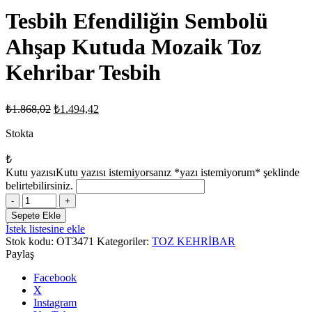
Tesbih Efendiliğin Sembolü
Ahşap Kutuda Mozaik Toz
Kehribar Tesbih
Orijinal
Şu
₺
1.868,02
₺
1.494,42
fiyat:
andaki
fiyat:
Stokta
₺1.868,02.
₺1.494,42.
₺
Kutu yazısı
Kutu yazısı istemiyorsanız *yazı istemiyorum* şeklinde
belirtebilirsiniz.
Tesbih
Efendiliğin
Sepete Ekle
Sembolü
İstek listesine ekle
Ahşap
Stok kodu:
OT3471
Kategoriler:
TOZ KEHRİBAR
Kutuda
Paylaş
Mozaik
Toz
Facebook
Kehribar
X
Tesbih
Instagram
adet