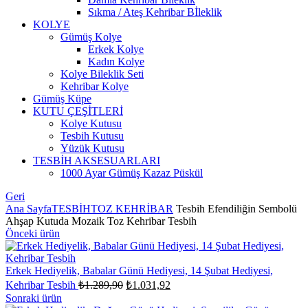
Sıkma / Ateş Kehribar Bİleklik
KOLYE
Gümüş Kolye
Erkek Kolye
Kadın Kolye
Kolye Bileklik Seti
Kehribar Kolye
Gümüş Küpe
KUTU ÇEŞİTLERİ
Kolye Kutusu
Tesbih Kutusu
Yüzük Kutusu
TESBİH AKSESUARLARI
1000 Ayar Gümüş Kazaz Püskül
Geri
Ana Sayfa
TESBİH
TOZ KEHRİBAR
Tesbih Efendiliğin Sembolü
Ahşap Kutuda Mozaik Toz Kehribar Tesbih
Önceki ürün
Erkek Hediyelik, Babalar Günü Hediyesi, 14 Şubat Hediyesi,
Orijinal
Şu
Kehribar Tesbih
₺
1.289,90
₺
1.031,92
fiyat:
andaki
Sonraki ürün
fiyat: