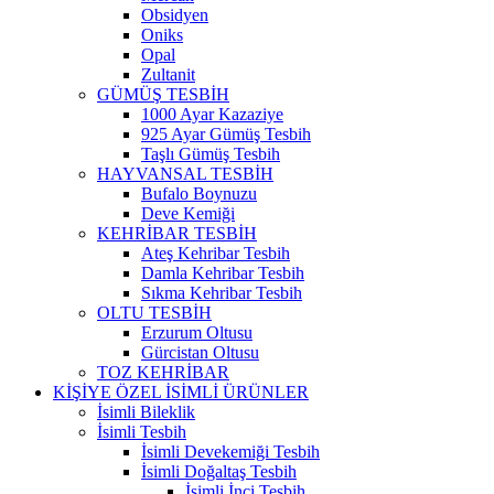
Obsidyen
Oniks
Opal
Zultanit
GÜMÜŞ TESBİH
1000 Ayar Kazaziye
925 Ayar Gümüş Tesbih
Taşlı Gümüş Tesbih
HAYVANSAL TESBİH
Bufalo Boynuzu
Deve Kemiği
KEHRİBAR TESBİH
Ateş Kehribar Tesbih
Damla Kehribar Tesbih
Sıkma Kehribar Tesbih
OLTU TESBİH
Erzurum Oltusu
Gürcistan Oltusu
TOZ KEHRİBAR
KİŞİYE ÖZEL İSİMLİ ÜRÜNLER
İsimli Bileklik
İsimli Tesbih
İsimli Devekemiği Tesbih
İsimli Doğaltaş Tesbih
İsimli İnci Tesbih