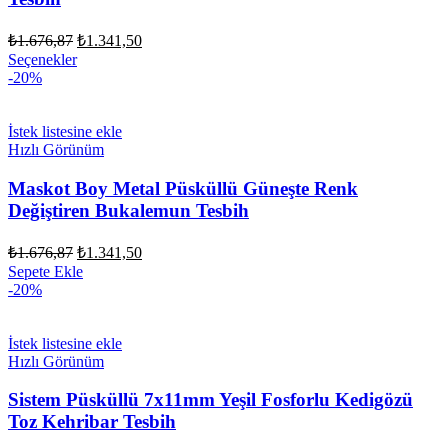
Orijinal
Şu
₺
1.676,87
₺
1.341,50
fiyat:
andaki
Seçenekler
fiyat:
₺1.676,87.
-20%
₺1.341,50.
İstek listesine ekle
Hızlı Görünüm
Maskot Boy Metal Püsküllü Güneşte Renk
Değiştiren Bukalemun Tesbih
Orijinal
Şu
₺
1.676,87
₺
1.341,50
fiyat:
andaki
Sepete Ekle
fiyat:
₺1.676,87.
-20%
₺1.341,50.
İstek listesine ekle
Hızlı Görünüm
Sistem Püsküllü 7x11mm Yeşil Fosforlu Kedigözü
Toz Kehribar Tesbih