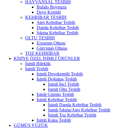
HAYVANSAL TESBİH
Bufalo Boynuzu
Deve Kemiği
KEHRİBAR TESBİH
Ateş Kehribar Tesbih
Damla Kehribar Tesbih
Sıkma Kehribar Tesbih
OLTU TESBİH
Erzurum Oltusu
Gürcistan Oltusu
TOZ KEHRİBAR
KİŞİYE ÖZEL İSİMLİ ÜRÜNLER
İsimli Bileklik
İsimli Tesbih
İsimli Devekemiği Tesbih
İsimli Doğaltaş Tesbih
İsimli İnci Tesbih
İsimli Oltu Tesbih
İsimli Gümüş Tesbih
İsimli Kehribar Tesbih
İsimli Damla Kehribar Tesbih
İsimli Sıkma/Ateş Kehribar Tesbih
İsimli Toz Kehribar Tesbih
İsimli Kuka Tesbih
GÜMÜŞ YÜZÜK