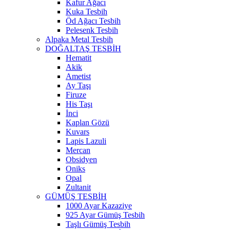
Kafur Ağacı
Kuka Tesbih
Öd Ağacı Tesbih
Pelesenk Tesbih
Alpaka Metal Tesbih
DOĞALTAŞ TESBİH
Hematit
Akik
Ametist
Ay Taşı
Firuze
His Taşı
İnci
Kaplan Gözü
Kuvars
Lapis Lazuli
Mercan
Obsidyen
Oniks
Opal
Zultanit
GÜMÜŞ TESBİH
1000 Ayar Kazaziye
925 Ayar Gümüş Tesbih
Taşlı Gümüş Tesbih