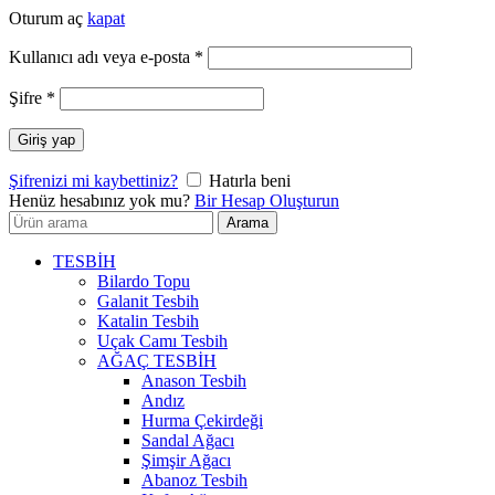
Oturum aç
kapat
Gerekli
Kullanıcı adı veya e-posta
*
Gerekli
Şifre
*
Giriş yap
Şifrenizi mi kaybettiniz?
Hatırla beni
Henüz hesabınız yok mu?
Bir Hesap Oluşturun
Arayın:
Arama
TESBİH
Bilardo Topu
Galanit Tesbih
Katalin Tesbih
Uçak Camı Tesbih
AĞAÇ TESBİH
Anason Tesbih
Andız
Hurma Çekirdeği
Sandal Ağacı
Şimşir Ağacı
Abanoz Tesbih