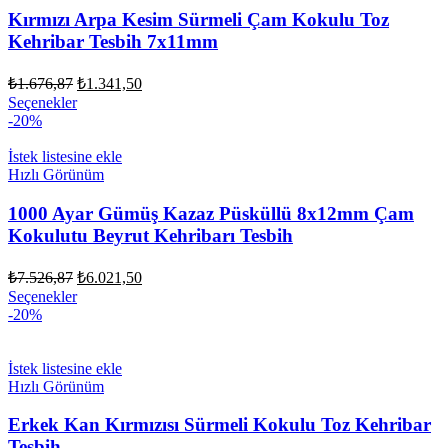
Kırmızı Arpa Kesim Sürmeli Çam Kokulu Toz
Kehribar Tesbih 7x11mm
Orijinal
Şu
₺
1.676,87
₺
1.341,50
fiyat:
andaki
Seçenekler
fiyat:
₺1.676,87.
-20%
₺1.341,50.
İstek listesine ekle
Hızlı Görünüm
1000 Ayar Gümüş Kazaz Püsküllü 8x12mm Çam
Kokulutu Beyrut Kehribarı Tesbih
Orijinal
Şu
₺
7.526,87
₺
6.021,50
fiyat:
andaki
Seçenekler
fiyat:
₺7.526,87.
-20%
₺6.021,50.
İstek listesine ekle
Hızlı Görünüm
Erkek Kan Kırmızısı Sürmeli Kokulu Toz Kehribar
Tesbih