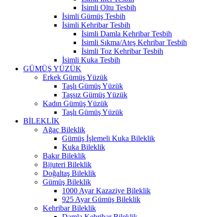
İsimli Oltu Tesbih
İsimli Gümüş Tesbih
İsimli Kehribar Tesbih
İsimli Damla Kehribar Tesbih
İsimli Sıkma/Ateş Kehribar Tesbih
İsimli Toz Kehribar Tesbih
İsimli Kuka Tesbih
GÜMÜŞ YÜZÜK
Erkek Gümüş Yüzük
Taşlı Gümüş Yüzük
Taşsız Gümüş Yüzük
Kadın Gümüş Yüzük
Taşlı Gümüş Yüzük
BİLEKLİK
Ağaç Bileklik
Gümüş İşlemeli Kuka Bileklik
Kuka Bileklik
Bakır Bileklik
Bijuteri Bileklik
Doğaltaş Bileklik
Gümüş Bileklik
1000 Ayar Kazaziye Bileklik
925 Ayar Gümüş Bileklik
Kehribar Bileklik
Damla Kehribar Bileklik