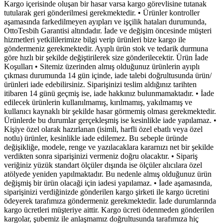
Kargo içerisinde oluşan bir hasar varsa kargo görevlisine tutanak
tutularak geri gönderilmesi gerekmektedir. • Ürünler kontroller
aşamasında farkedilmeyen ayıpları ve işçilik hataları durumunda,
OttoTesbih Garantisi altındadır. İade ve değişim öncesinde müşteri
hizmetleri yetkililerimize bilgi verip ürünleri bize kargo ile
göndermeniz gerekmektedir. Ayıplı ürün stok ve tedarik durmuna
göre hızlı bir şekilde değiştirilerek size gönderilecektir. Ürün İade
Koşulları • Sitemiz üzerinden almış olduğunuz ürünlerin ayıplı
çıkması durumunda 14 gün içinde, iade talebi doğrultusunda ürün/
ürünleri iade edebilirsiniz. Siparişinizi teslim aldığınız tarihten
itibaren 14 günü geçmiş ise, iade hakkınız bulunmamaktadır. • İade
edilecek ürünlerin kullanılmamış, kırılmamış, yakılmamış ve
kullanıcı kaynaklı bir şekilde hasar görmemiş olması gerekmektedir.
Ürünlerde bu durumlar gerçekleşmiş ise kesinlikle iade yapılamaz. •
Kişiye özel olarak hazırlanan (isimli, harfli özel ebatlı veya özel
notlu) ürünler, kesinlikle iade edilemez. Bu sebeple üründe
değişikliğe, modele, renge ve yazılacaklara kararnızı net bir şekilde
verdikten sonra siparişinizi vermeniz doğru olacaktır. • Sipariş
veriğiniz yüzük standart ölçüler dışında ise ölçüler alıcılara özel
atölyede yeniden yapılmaktadır. Bu nedenle almış olduğunuz ürün
değişmiş bir ürün olacaği için iadesi yapılamaz. • İade aşamasında,
siparişinizi verdiğinizde gönderilen kargo şirketi ile kargo ücretini
ödeyerek tarafımıza göndermeniz gerekmektedir. İade durumlarında
kargo ücretleri müşteriye aittir. Kargo ücreti ödenmeden gönderilen
kargolar, şubemiz ile anlaşmamız doğrultusunda tarafımıza hiç