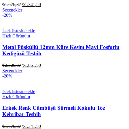
Orijinal
Şu
₺
1.676,87
₺
1.341,50
fiyat:
andaki
Seçenekler
fiyat:
₺1.676,87.
-20%
₺1.341,50.
İstek listesine ekle
Hızlı Görünüm
Metal Püsküllü 12mm Küre Kesim Mavi Fosforlu
Kedigözü Tesbih
Orijinal
Şu
₺
2.326,87
₺
1.861,50
fiyat:
andaki
Seçenekler
fiyat:
₺2.326,87.
-20%
₺1.861,50.
İstek listesine ekle
Hızlı Görünüm
Erkek Renk Cümbüşü Sürmeli Kokulu Toz
Kehribar Tesbih
Orijinal
Şu
₺
1.676,87
₺
1.341,50