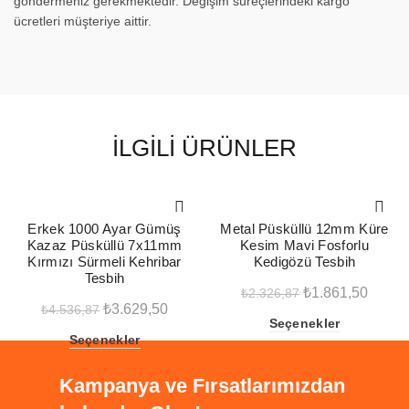
göndermeniz gerekmektedir. Değişim süreçlerindeki kargo
ücretleri müşteriye aittir.
İLGILI ÜRÜNLER
-20%
-20%
Erkek 1000 Ayar Gümüş
Metal Püsküllü 12mm Küre
Kazaz Püsküllü 7x11mm
Kesim Mavi Fosforlu
Kırmızı Sürmeli Kehribar
Kedigözü Tesbih
Tesbih
Orijinal
Şu
₺
1.861,50
₺
2.326,87
Orijinal
Şu
₺
3.629,50
₺
4.536,87
fiyat:
andak
Seçenekler
fiyat:
andaki
₺2.326,87.
fiyat:
Seçenekler
₺4.536,87.
fiyat:
₺1.861
₺3.629,50.
Kampanya ve Fırsatlarımızdan