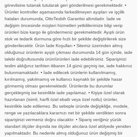
görevlisine tutanak tutularak geri gönderilmesi gerekmektedir. •
Ürünler kontroller aşamasında farkedilmeyen ayıpları ve işçilik
hataları durumunda, OttoTesbih Garantisi altındadır. İade ve
değişim öncesinde müşteri hizmetleri yetkililerimize bilgi verip
ürünleri bize kargo ile göndermeniz gerekmektedir. Ayıplı ürün
stok ve tedarik durmuna göre hızlı bir şekilde değiştirilerek size
gönderilecektir. Ürün İade Koşulları • Sitemiz üzerinden almış
olduğunuz ürünlerin ayıplı çıkması durumunda 14 gün içinde, iade
talebi doğrultusunda ürün/ürünleri iade edebilirsiniz. Siparişinizi
teslim aldığınız tarihten itibaren 14 günü geçmiş ise, iade hakkınız
bulunmamaktadır. • İade edilecek ürünlerin kullanılmamış,
kırılmamış, yakılmamış ve kullanıcı kaynaklı bir şekilde hasar
görmemiş olması gerekmektedir. Ürünlerde bu durumlar
gerçekleşmiş ise kesinlikle iade yapılamaz. • Kişiye özel olarak
hazırlanan (isimli, harfli özel ebatlı veya özel notlu) ürünler,
kesinlikle iade edilemez. Bu sebeple üründe değişikliğe, modele,
renge ve yazılacaklara kararnızı net bir şekilde verdikten sonra
siparişinizi vermeniz doğru olacaktır. • Sipariş veriğiniz yüzük
standart ölçüler dışında ise ölçüler alıcılara özel atölyede yeniden
yapılmaktadır. Bu nedenle almış olduğunuz ürün değişmiş bir