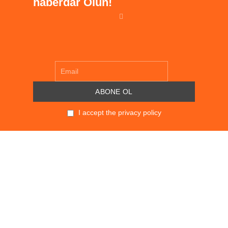
haberdar Olun!
I accept the privacy policy
POLITIKALAR
KVKK
SÖZLEŞMELER