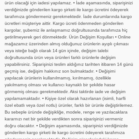
ürün olacaği için iadesi yapılamaz. • İade aşamasında, siparişinizi
verdiğinizde gönderilen kargo şirketi ile kargo ücretini ödeyerek
tarafımıza göndermeniz gerekmektedir. İade durumlarında kargo
ücretleri müşteriye aittir. Kargo ücreti ödenmeden gönderilen
kargolar, şubemiz ile anlaşmamız doğrultusunda tarafımıza hiç
getirilmeyerek geri dönmektedir. Ürün Değişim Koşulları • Online
mağazamız üzerinden almış olduğunuz ürünlerin ayıplı çıkması
veya isteğe bağlı olarak 14 gün içinde, değişim talebi
doğrultusunda ürün veya ürünleri farklı ürünlerle değişim
yapabilirsiniz. Siparişinizi teslim aldığınız tarihten itibaren 14 günü
geçmiş ise, değişim hakkınız son bulmaktadır. • Değişimi
yapılacak ürünlerin kullanılmamış, kırılmamış, özellikle
yakılmamış olması ve kullanıcı kaynaklı bir şekilde hasar
görmemiş olması gerekmektedir. Aksi taktirde iade ve değişim
yapılamamaktadır. • Kişiye özel olarak hazırlanan (isimli, harfli
özel ebatlı veya özel notlu) ürünler, farklı bir ürünle değiştirilemez.
Bu sebeple üründe değişikliğe, modele, renge ve yazılacaklara
kararnızı net bir şekilde verdikten sonra siparişinizi vermeniz
doğru olacaktır. • Değişim aşamasında, siparişinizi verdiğinizde
gönderilen kargo şirketi ile kargo ücretini ödeyerek tarafımıza