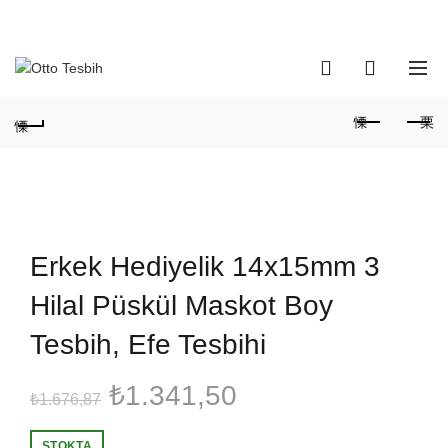
Telefon Numaramız:
+90 530 737 16 61
0
0
Erkek Hediyelik 14x15mm 3
Hilal Püskül Maskot Boy
Tesbih, Efe Tesbihi
Orijinal
Şu
₺
1.341,50
₺
1.676,87
fiyat:
andaki
STOKTA