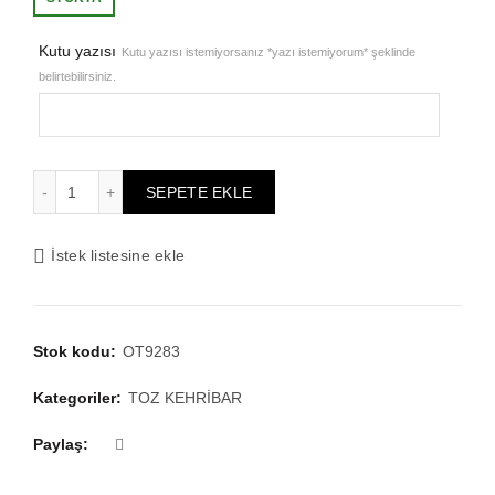
₺1.676,87.
fiyat:
Kutu yazısı
Kutu yazısı istemiyorsanız *yazı istemiyorum* şeklinde
belirtebilirsiniz.
₺1.341,50.
Erkek Hediyelik 14x15mm 3 Hilal Püskül Maskot Boy Tesbih,
SEPETE EKLE
İstek listesine ekle
Stok kodu:
OT9283
Kategoriler:
TOZ KEHRİBAR
Paylaş