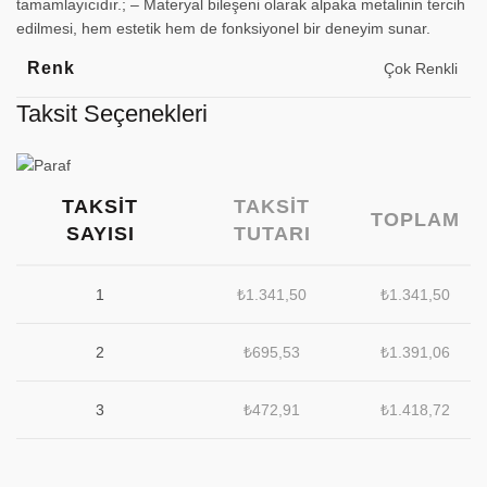
tamamlayıcıdır.; – Materyal bileşeni olarak alpaka metalinin tercih
edilmesi, hem estetik hem de fonksiyonel bir deneyim sunar.
Renk
Çok Renkli
Taksit Seçenekleri
TAKSIT
TAKSIT
TOPLAM
SAYISI
TUTARI
1
₺
1.341,50
₺
1.341,50
2
₺
695,53
₺
1.391,06
3
₺
472,91
₺
1.418,72