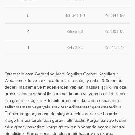
1
₺
1.341,50
₺
1.341,50
2
₺
695,53
₺
1.391,06
3
₺
472,91
₺
1.418,72
Ottotesbih.com Garanti ve İade Koşulları Garanti Koşulları •
Websitemizde ve farklı platformlarda satışı yapılan ürünlerimiz
değerli malzeme ve madenlerden yapılan, hassas işçilikli ve özel
ürünler olması sebebi ile; kırılma, kopma ve yanma gibi durumlar
için garantili değildir. • Tesbih ürünlerinin kullanım esnasında
sallanmaması veya yakılarak test edilmemesi gerekmetedir. •
Ürünler kargo aşamasında oluşabilecek zararlar ve hasarlar
Kargo firması tarafından garanti altındadır. Kargonuz size teslim
edildiğinde, paketinizi kargo görevlisinin yanında açarak kontrol
etmelisiniz. Kargo içerisinde oluşan bir hasar varsa kargo