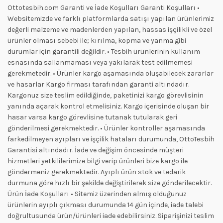
Ottotesbih.com Garanti ve İade Koşulları Garanti Koşulları •
Websitemizde ve farklı platformlarda satışı yapılan ürünlerimiz
değerli malzeme ve madenlerden yapılan, hassas işçilikli ve özel
ürünler olması sebebi ile; kırılma, kopma ve yanma gibi
durumlar için garantili değildir. • Tesbih ürünlerinin kullanım
esnasında sallanmaması veya yakılarak test edilmemesi
gerekmetedir. • Ürünler kargo aşamasında oluşabilecek zararlar
ve hasarlar Kargo firması tarafından garanti altındadır.
Kargonuz size teslim edildiğinde, paketinizi kargo görevlisinin
yanında açarak kontrol etmelisiniz. Kargo içerisinde oluşan bir
hasar varsa kargo görevlisine tutanak tutularak geri
gönderilmesi gerekmektedir. • Ürünler kontroller aşamasında
farkedilmeyen ayıpları ve işçilik hataları durumunda, OttoTesbih
Garantisi altındadır. İade ve değişim öncesinde müşteri
hizmetleri yetkililerimize bilgi verip ürünleri bize kargo ile
göndermeniz gerekmektedir. Ayıplı ürün stok ve tedarik
durmuna göre hızlı bir şekilde değiştirilerek size gönderilecektir.
Ürün İade Koşulları • Sitemiz üzerinden almış olduğunuz
ürünlerin ayıplı çıkması durumunda 14 gün içinde, iade talebi
doğrultusunda ürün/ürünleri iade edebilirsiniz. Siparişinizi teslim