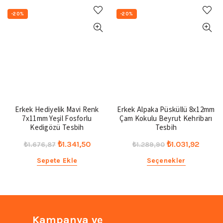
-20%
-20%
Erkek Hediyelik Mavi Renk
Erkek Alpaka Püsküllü 8x12mm
7x11mm Yeşil Fosforlu
Çam Kokulu Beyrut Kehribarı
Kedigözü Tesbih
Tesbih
Orijinal
Şu
Orijinal
Şu
₺
1.341,50
₺
1.031,92
₺
1.676,87
₺
1.289,90
fiyat:
andaki
fiyat:
andak
Sepete Ekle
Seçenekler
₺1.676,87.
fiyat:
₺1.289,90.
fiyat:
₺1.341,50.
₺1.031
Kampanya ve