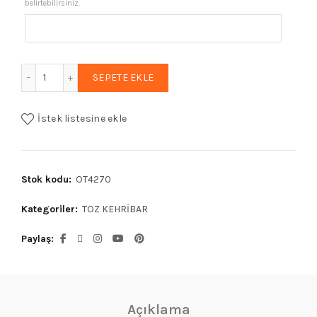
belirtebilirsiniz.
₺2.901,50.
Erkek Kazaz Püsküllü Bordo Mavi Sürmeli Kehribar Tesbih 
SEPETE EKLE
İstek listesine ekle
Stok kodu:
OT4270
Kategoriler:
TOZ KEHRİBAR
Paylaş
Açıklama