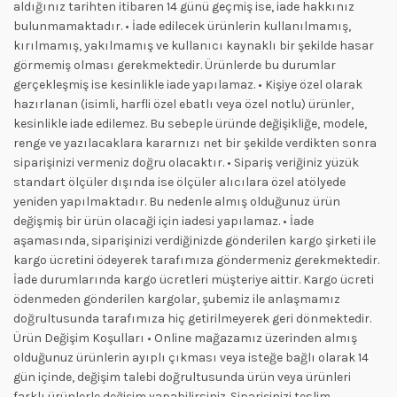
aldığınız tarihten itibaren 14 günü geçmiş ise, iade hakkınız
bulunmamaktadır. • İade edilecek ürünlerin kullanılmamış,
kırılmamış, yakılmamış ve kullanıcı kaynaklı bir şekilde hasar
görmemiş olması gerekmektedir. Ürünlerde bu durumlar
gerçekleşmiş ise kesinlikle iade yapılamaz. • Kişiye özel olarak
hazırlanan (isimli, harfli özel ebatlı veya özel notlu) ürünler,
kesinlikle iade edilemez. Bu sebeple üründe değişikliğe, modele,
renge ve yazılacaklara kararnızı net bir şekilde verdikten sonra
siparişinizi vermeniz doğru olacaktır. • Sipariş veriğiniz yüzük
standart ölçüler dışında ise ölçüler alıcılara özel atölyede
yeniden yapılmaktadır. Bu nedenle almış olduğunuz ürün
değişmiş bir ürün olacaği için iadesi yapılamaz. • İade
aşamasında, siparişinizi verdiğinizde gönderilen kargo şirketi ile
kargo ücretini ödeyerek tarafımıza göndermeniz gerekmektedir.
İade durumlarında kargo ücretleri müşteriye aittir. Kargo ücreti
ödenmeden gönderilen kargolar, şubemiz ile anlaşmamız
doğrultusunda tarafımıza hiç getirilmeyerek geri dönmektedir.
Ürün Değişim Koşulları • Online mağazamız üzerinden almış
olduğunuz ürünlerin ayıplı çıkması veya isteğe bağlı olarak 14
gün içinde, değişim talebi doğrultusunda ürün veya ürünleri
farklı ürünlerle değişim yapabilirsiniz. Siparişinizi teslim