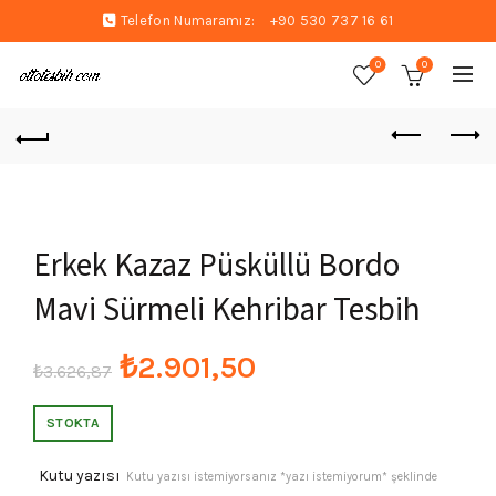
Telefon Numaramız:
+90 530 737 16 61
0
0
Erkek Kazaz Püsküllü Bordo
Mavi Sürmeli Kehribar Tesbih
Orijinal
Şu
₺
2.901,50
₺
3.626,87
fiyat:
andaki
STOKTA
₺3.626,87.
fiyat:
Kutu yazısı
Kutu yazısı istemiyorsanız *yazı istemiyorum* şeklinde